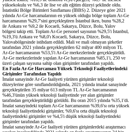
yüksekokulu ve %6,3 ile lise ve altı eğitim düzeyi şeklinde oldu.
İstatistiki Bölge Birimleri Sınıflaması (İBBS) 2. Düzeye göre 2021
yılında Ar-Ge harcamalarının en yüksek olduğu bölge toplam Ar-Ge
harcamasının %29,7'sini gerçekleştiren İstanbul iken, bunu %28,2
ile Ankara ve %9,2 ile Kocaeli, Sakarya, Düzce, Bolu, Yalov
bölgesi takip etti. Toplam Ar-Ge personel sayısının %29,5'i İstanbul,
%19,3'ü Ankara ve %8,0'ı Kocaeli, Sakarya, Düzce, Bolu,
Yalovabölgesinde istihdam edildi. Mali ve mali olmayan şirketler
tarafından 2021 yılında gerçekleştirilen 62 milyar 400 milyon TL
Ar-Ge harcamasının %53,5'i Ar-Ge merkezlerinde gerçekleştirildi.
Ar-Ge merkezlerinde yapılan Ar-Ge harcamasının %85,1'i, 250 ve
üzeri çalışan sayısına sahip olan girişimler tarafından yapıldı.
En Fazla Ar-Ge Harcaması Yüksek Teknoloji Faaliyetlerindeki
Girişimler Tarafından Yapıldı
İmalat sanayinde Ar-Ge faaliyeti yürüten girişimler teknoloji
düzeylerine göre sınıflandırıldığında, 2021 yılında imalat sanayinde
gerçekleştirilen 35 milyar 613 milyon TL Ar-Ge harcamasının
%46,3'ünün yüksek teknoloji faaliyetinde yer alan girişimler
tarafından gerçekleştirildiği görüldü. Bu oran 2015 yılında %35,1'di.
İmalat sanayindeki toplam Ar-Ge harcamasının %39,6'sı orta yüksek
teknoloji faaliyetindeki girişimler, %9,6'sı orta düşük teknoloji
faaliyetindeki girişimler ve %4,5'i düşük teknoloji faaliyetindeki
girişimler tarafından yapıldı.
İmalat sanayinde Ar-Ge faaliyeti yürüten girişimlerdeki araştırmacı