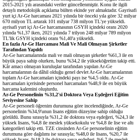
2015-2021 yılı arasındaki veriler güncellenmiştir. Konu ile ilgili
detaylı metodolojik açıklama bülten ekinde yer almaktadır. Gayrisafi
yurt içi Ar-Ge harcaması 2021 yılında bir önceki yıla göre 32 milyar
670 milyon TL artarak 101 milyar 738 milyon TL'ye yükseldi.
ayrisafi yurt içi Ar-Ge harcamasının GSYH içindeki oranı 2020
yılında %1,37 iken, 2021 yılında 7 trilyon 248 milyar 789 milyon
TL'lik GSYH içindeki oranı %1,40'a yükseldi.
En fazla Ar-Ge Harcaması Mali Ve Mali Olmayan Şirketler
Tarafından Yapıldı
Ar-Ge harcamalarında mali ve mali olmayan şirketler %61,3 ile en
büyük paya sahip olurken, bunu %34,2 ile yükseköğretim takip etti.
Kâr amacı olmayan kuruluşlar tarafından yapılan Ar-Ge
harcamalarının da dâhil olduğu genel devlet Ar-Ge harcamalarının
toplam Ar-Ge harcamaları içindeki payı ise %4,5 oldu. Ar-Ge
harcamaları içerisinde personel harcamaları %48,9 ile en büyük
harcama kalemini oluşturdu.
Ar-Ge Personelinin %31,2'si Doktora Veya Eşdeğeri Eğitim
Seviyesine Sahip
Ar-Ge personeli öğrenim durumuna göre incelendiğinde, Ar-Ge
personelinin %34,9'unun lisans eğitim düzeyine sahip olduğu
görüldü. Bunu sırasıyla %31,2 ile doktora veya eşdeğeri, %24,3 ile
yüksek lisans, %4,8 ile meslek yüksekokulu ve %4,8 ile lise ve altı
kategorileri takip etti. TZE cinsinden Ar-Ge personelinin eğitim
durumuna göre dağılımı ise sırasıyla; %48,0 ile lisans, %20,7 ile
yüksek lisans, %18,3 ile doktora veya eşdeğeri, %6,7 ile meslek