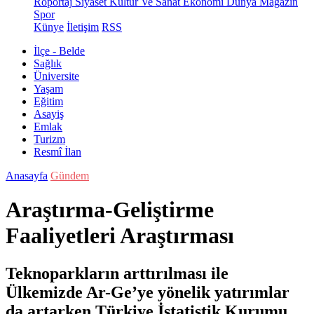
Röportaj
Siyaset
Kültür Ve Sanat
Ekonomi
Dünya
Magazin
Spor
Künye
İletişim
RSS
İlçe - Belde
Sağlık
Üniversite
Yaşam
Eğitim
Asayiş
Emlak
Turizm
Resmî İlan
Anasayfa
Gündem
Araştırma-Geliştirme
Faaliyetleri Araştırması
Teknoparkların arttırılması ile
Ülkemizde Ar-Ge’ye yönelik yatırımlar
da artarken Türkiye İstatistik Kurumu