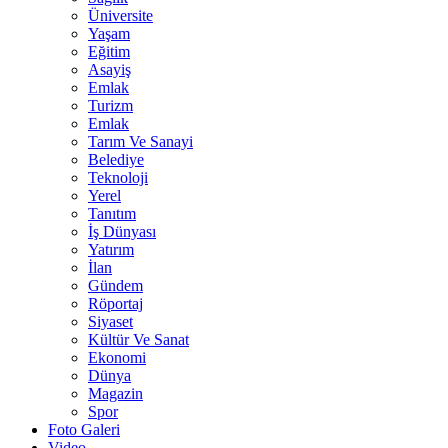
Üniversite
Yaşam
Eğitim
Asayiş
Emlak
Turizm
Emlak
Tarım Ve Sanayi
Belediye
Teknoloji
Yerel
Tanıtım
İş Dünyası
Yatırım
İlan
Gündem
Röportaj
Siyaset
Kültür Ve Sanat
Ekonomi
Dünya
Magazin
Spor
Foto Galeri
Video