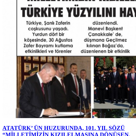
ATATÜRK’ ÜN HUZURUNDA, 101. YIL SÖZÜ
“MİLLETİMİZİN KIZILELMASINA DÖNÜŞEN,