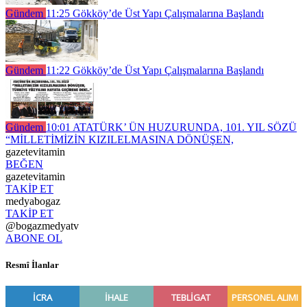
Gündem
11:25
Gökköy’de Üst Yapı Çalışmalarına Başlandı
Gündem
11:22
Gökköy’de Üst Yapı Çalışmalarına Başlandı
Gündem
10:01
ATATÜRK’ ÜN HUZURUNDA, 101. YIL SÖZÜ
“MİLLETİMİZİN KIZILELMASINA DÖNÜŞEN,
gazetevitamin
BEĞEN
gazetevitamin
TAKİP ET
medyabogaz
TAKİP ET
@bogazmedyatv
ABONE OL
Resmî İlanlar