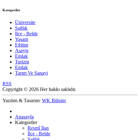
Kategoriler
Üniversite
Sağlık
İlçe - Belde
Yaşam
Eğitim
Asayiş
Emlak
Turizm
Emlak
Tarım Ve Sanayi
RSS
Copyright © 2026 Her hakkı saklıdır.
Yazılım & Tasarım:
WK Bilişim
Anasayfa
Kategoriler
Resmî İlan
İlçe - Belde
Sağlık