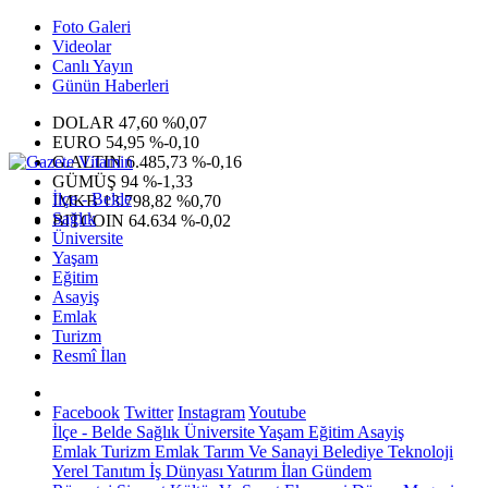
Foto Galeri
Videolar
Canlı Yayın
Günün Haberleri
DOLAR
47,60
%0,07
EURO
54,95
%-0,10
G.ALTIN
6.485,73
%-0,16
GÜMÜŞ
94
%-1,33
İlçe - Belde
IMKB
13.798,82
%0,70
Sağlık
BITCOIN
64.634
%-0,02
Üniversite
Yaşam
Eğitim
Asayiş
Emlak
Turizm
Resmî İlan
Facebook
Twitter
Instagram
Youtube
İlçe - Belde
Sağlık
Üniversite
Yaşam
Eğitim
Asayiş
Emlak
Turizm
Emlak
Tarım Ve Sanayi
Belediye
Teknoloji
Yerel
Tanıtım
İş Dünyası
Yatırım
İlan
Gündem