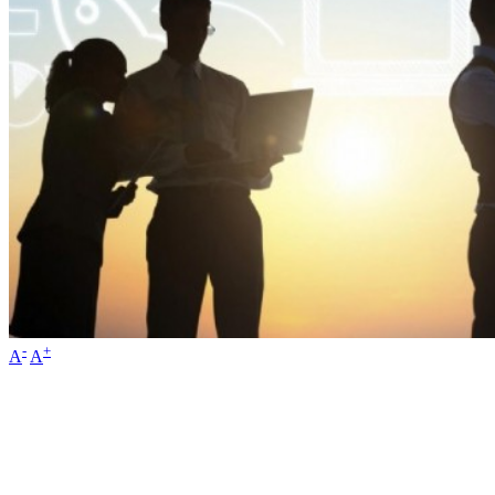
-
+
A
A