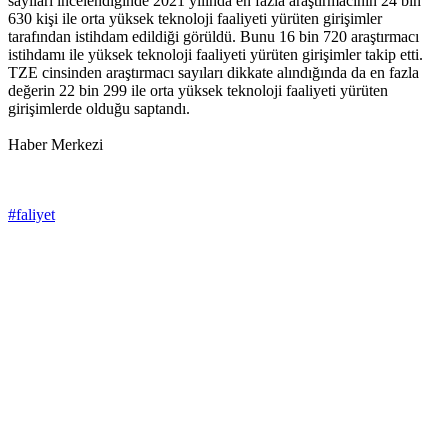
sayıları incelendiğinde 2021 yılında en fazla araştırmacının 24 bin
630 kişi ile orta yüksek teknoloji faaliyeti yürüten girişimler
tarafından istihdam edildiği görüldü. Bunu 16 bin 720 araştırmacı
istihdamı ile yüksek teknoloji faaliyeti yürüten girişimler takip etti.
TZE cinsinden araştırmacı sayıları dikkate alındığında da en fazla
değerin 22 bin 299 ile orta yüksek teknoloji faaliyeti yürüten
girişimlerde olduğu saptandı.
Haber Merkezi
#faliyet