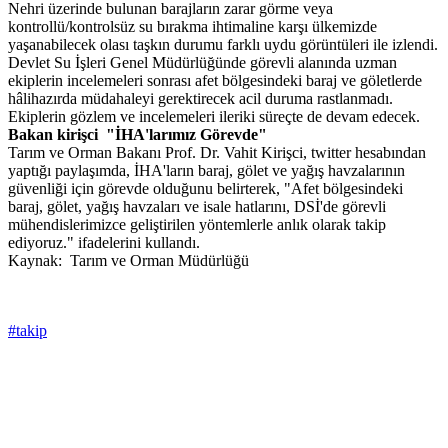
Nehri üzerinde bulunan barajların zarar görme veya
kontrollü/kontrolsüz su bırakma ihtimaline karşı ülkemizde
yaşanabilecek olası taşkın durumu farklı uydu görüntüleri ile izlendi.
Devlet Su İşleri Genel Müdürlüğünde görevli alanında uzman
ekiplerin incelemeleri sonrası afet bölgesindeki baraj ve göletlerde
hâlihazırda müdahaleyi gerektirecek acil duruma rastlanmadı.
Ekiplerin gözlem ve incelemeleri ileriki süreçte de devam edecek.
Bakan kirişci "İHA'larımız Görevde"
Tarım ve Orman Bakanı Prof. Dr. Vahit Kirişci, twitter hesabından
yaptığı paylaşımda, İHA'ların baraj, gölet ve yağış havzalarının
güvenliği için görevde olduğunu belirterek, "Afet bölgesindeki
baraj, gölet, yağış havzaları ve isale hatlarını, DSİ'de görevli
mühendislerimizce geliştirilen yöntemlerle anlık olarak takip
ediyoruz." ifadelerini kullandı.
Kaynak: Tarım ve Orman Müdürlüğü
#takip