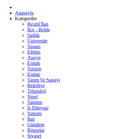
Anasayfa
Kategoriler
Resmî İlan
İlçe - Belde
Sağlık
Üniversite
Yaşam
Eğitim
Asayiş
Emlak
Turizm
Emlak
Tarım Ve Sanayi
Belediye
Teknoloji
Yerel
Tanıtım
İş Dünyası
Yatırım
İlan
Gündem
Röportaj
Siyaset