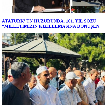
ATATÜRK’ ÜN HUZURUNDA, 101. YIL SÖZÜ
“MİLLETİMİZİN KIZILELMASINA DÖNÜŞEN,