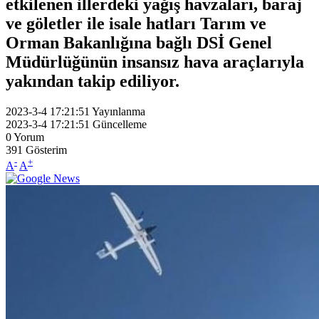
etkilenen illerdeki yağış havzaları, baraj
ve göletler ile isale hatları Tarım ve
Orman Bakanlığına bağlı DSİ Genel
Müdürlüğünün insansız hava araçlarıyla
yakından takip ediliyor.
2023-3-4 17:21:51
Yayınlanma
2023-3-4 17:21:51
Güncelleme
0
Yorum
391
Gösterim
-
+
A
A