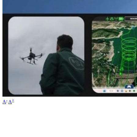
-
+
A
A