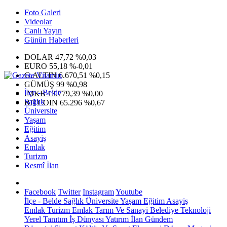
Foto Galeri
Videolar
Canlı Yayın
Günün Haberleri
DOLAR
47,72
%0,03
EURO
55,18
%-0,01
G.ALTIN
6.670,51
%0,15
GÜMÜŞ
99
%0,98
İlçe - Belde
IMKB
13.779,39
%0,00
Sağlık
BITCOIN
65.296
%0,67
Üniversite
Yaşam
Eğitim
Asayiş
Emlak
Turizm
Resmî İlan
Facebook
Twitter
Instagram
Youtube
İlçe - Belde
Sağlık
Üniversite
Yaşam
Eğitim
Asayiş
Emlak
Turizm
Emlak
Tarım Ve Sanayi
Belediye
Teknoloji
Yerel
Tanıtım
İş Dünyası
Yatırım
İlan
Gündem