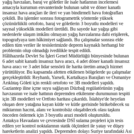
yağış havzaları, baraj ve göletler ile isale hatlarının incelemesi
amacıyla kurumun envanterinde bulunan sabit ve döner kanatlı
insansız hava araçları ile ileri ve yan bindirmeli hava fotoğrafları
çekildi. Bu işlemler sonrası fotogrametrik yöntemle yüksek
çözünürlüklü ortofoto, baraj ve göletlerin 3 boyutlu modelleri ve
sayısal yükseklik modelleri üretildi. Bu sayede kar yağışı gibi
nedenlerle ulaşım imkânı olmayan yağış havzalarına dahi erişilerek,
topografyaya tam hâkimiyet sağlandı. Bu çalışmalar sonrası elde
edilen tüm veriler ile tesislerimizde deprem kaynaklı herhangi bir
problemin olup olmadığı ivedilikle tespit edildi.
Hâlihazırda Devlet Su İşleri Genel Müdürlüğü bünyesinde bulunan
6 adet sabit kanatlı insansız hava aracı, 4 adet döner kanatlı insansız
hava aracı ve 3 adet lidar sensörü ile harita üretim amaçlı hizmet
yürütülüyor. Bu kapsamda afetten etkilenen bölgelerde şu çalışmalar
gerçekleştirildi: Reyhanlı, Yarseli, Kartalkaya Barajları ve Osmaniye
Arıklıtaş Göleti için renkli ortofoto ve 3B modelleri yapıldı.
Gaziantep iline içme suyu sağlayan Düzbağ regülatörünün yağış
havzasının ve isale hattının depremden etkilenme durumunun tespiti
için 3B modelleri ve Ortfoto haritası çıkarıldı. İslahiye'de heyelan
oluşan dere yatağına kayan kütle ve kütle gerisinde birikebilecek su
miktarının hacmi, alanı ve kontrolsüz oluşabilecek olası taşkını
önceden önlemek için 3 boyutlu arazi modeli oluşturuldu.
Antakya Havaalanı ve çevresinde DSİ sulama projeleri için tesis
edilen yer kontrol noktalarının statik ölçümleri ile yatay ve düşey
hareketlerin analizi yapıldı. Depremden dolayı Suriye tarafındaki Asi