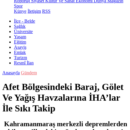
Röportaj
Siyaset
Kültür Ve Sanat
Ekonomi
Dünya
Magazin
Spor
Künye
İletişim
RSS
İlçe - Belde
Sağlık
Üniversite
Yaşam
Eğitim
Asayiş
Emlak
Turizm
Resmî İlan
Anasayfa
Gündem
Afet Bölgesindeki Baraj, Gölet
Ve Yağış Havzalarına İHA’lar
İle Sıkı Takip
Kahramanmaraş merkezli depremlerden