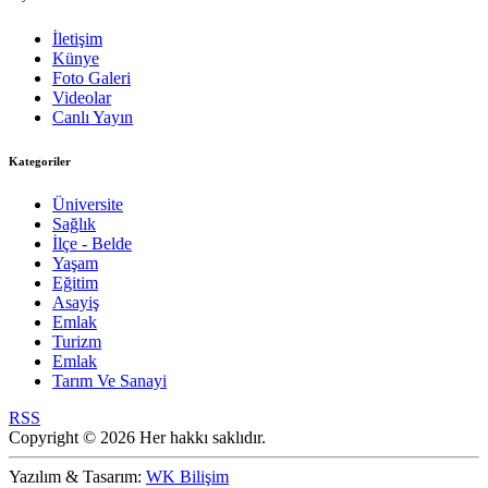
İletişim
Künye
Foto Galeri
Videolar
Canlı Yayın
Kategoriler
Üniversite
Sağlık
İlçe - Belde
Yaşam
Eğitim
Asayiş
Emlak
Turizm
Emlak
Tarım Ve Sanayi
RSS
Copyright © 2026 Her hakkı saklıdır.
Yazılım & Tasarım:
WK Bilişim