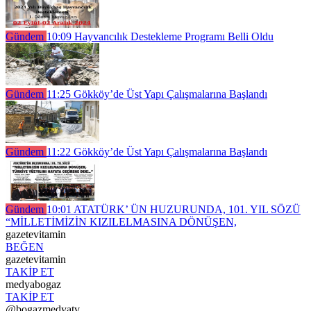
Gündem
10:09
Hayvancılık Destekleme Programı Belli Oldu
Gündem
11:25
Gökköy’de Üst Yapı Çalışmalarına Başlandı
Gündem
11:22
Gökköy’de Üst Yapı Çalışmalarına Başlandı
Gündem
10:01
ATATÜRK’ ÜN HUZURUNDA, 101. YIL SÖZÜ
“MİLLETİMİZİN KIZILELMASINA DÖNÜŞEN,
gazetevitamin
BEĞEN
gazetevitamin
TAKİP ET
medyabogaz
TAKİP ET
@bogazmedyatv