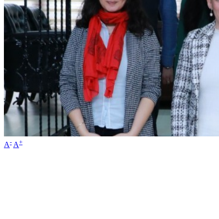
-
+
A
A