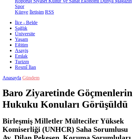
Röportaj
Siyaset
Kültür Ve Sanat
Ekonomi
Dünya
Magazin
Spor
Künye
İletişim
RSS
İlçe - Belde
Sağlık
Üniversite
Yaşam
Eğitim
Asayiş
Emlak
Turizm
Resmî İlan
Anasayfa
Gündem
Baro Ziyaretinde Göçmenlerin
Hukuku Konuları Görüşüldü
Birleşmiş Milletler Mülteciler Yüksek
Komiserliği (UNHCR) Saha Sorumlusu
Av. Dilan Pekesen, Koruma Sorumluları