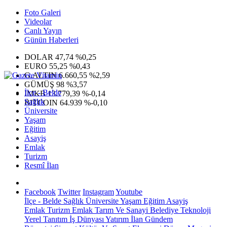
Foto Galeri
Videolar
Canlı Yayın
Günün Haberleri
DOLAR
47,74
%0,25
EURO
55,25
%0,43
G.ALTIN
6.660,55
%2,59
GÜMÜŞ
98
%3,57
İlçe - Belde
IMKB
13.779,39
%-0,14
Sağlık
BITCOIN
64.939
%-0,10
Üniversite
Yaşam
Eğitim
Asayiş
Emlak
Turizm
Resmî İlan
Facebook
Twitter
Instagram
Youtube
İlçe - Belde
Sağlık
Üniversite
Yaşam
Eğitim
Asayiş
Emlak
Turizm
Emlak
Tarım Ve Sanayi
Belediye
Teknoloji
Yerel
Tanıtım
İş Dünyası
Yatırım
İlan
Gündem