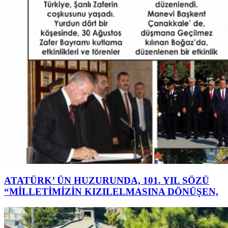
ATATÜRK’ ÜN HUZURUNDA, 101. YIL SÖZÜ
“MİLLETİMİZİN KIZILELMASINA DÖNÜŞEN,