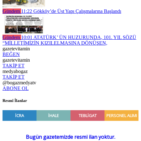
Gündem
11:22
Gökköy’de Üst Yapı Çalışmalarına Başlandı
Gündem
10:01
ATATÜRK’ ÜN HUZURUNDA, 101. YIL SÖZÜ
“MİLLETİMİZİN KIZILELMASINA DÖNÜŞEN,
gazetevitamin
BEĞEN
gazetevitamin
TAKİP ET
medyabogaz
TAKİP ET
@bogazmedyatv
ABONE OL
Resmî İlanlar