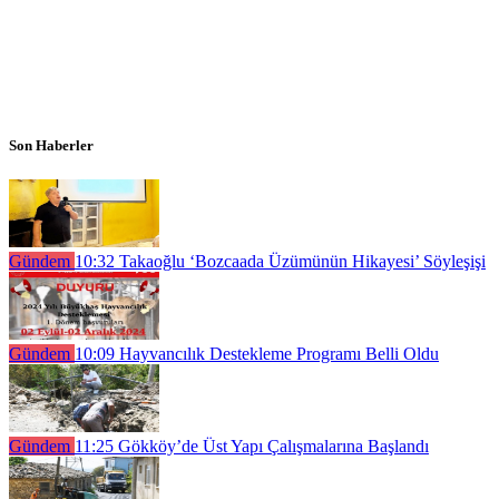
Son Haberler
Gündem
10:32
Takaoğlu ‘Bozcaada Üzümünün Hikayesi’ Söyleşişi
Gündem
10:09
Hayvancılık Destekleme Programı Belli Oldu
Gündem
11:25
Gökköy’de Üst Yapı Çalışmalarına Başlandı