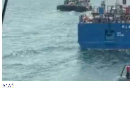
-
+
A
A