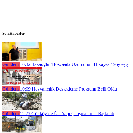
Son Haberler
Gündem
10:32
Takaoğlu ‘Bozcaada Üzümünün Hikayesi’ Söyleşişi
Gündem
10:09
Hayvancılık Destekleme Programı Belli Oldu
Gündem
11:25
Gökköy’de Üst Yapı Çalışmalarına Başlandı