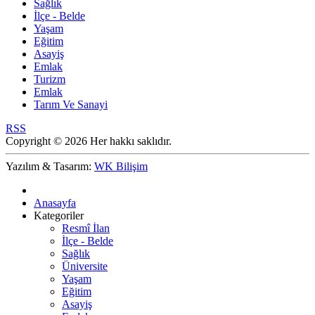
Sağlık
İlçe - Belde
Yaşam
Eğitim
Asayiş
Emlak
Turizm
Emlak
Tarım Ve Sanayi
RSS
Copyright © 2026 Her hakkı saklıdır.
Yazılım & Tasarım:
WK Bilişim
Anasayfa
Kategoriler
Resmî İlan
İlçe - Belde
Sağlık
Üniversite
Yaşam
Eğitim
Asayiş