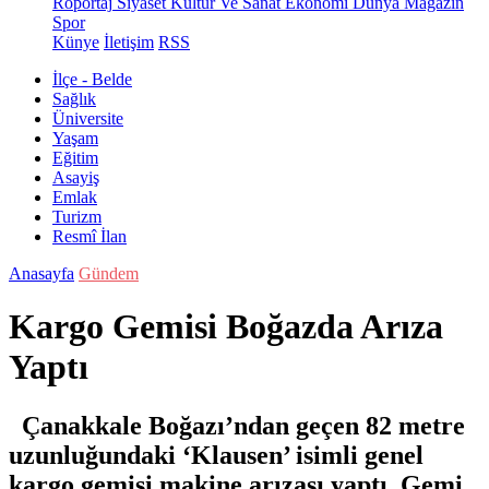
Röportaj
Siyaset
Kültür Ve Sanat
Ekonomi
Dünya
Magazin
Spor
Künye
İletişim
RSS
İlçe - Belde
Sağlık
Üniversite
Yaşam
Eğitim
Asayiş
Emlak
Turizm
Resmî İlan
Anasayfa
Gündem
Kargo Gemisi Boğazda Arıza
Yaptı
Çanakkale Boğazı’ndan geçen 82 metre
uzunluğundaki ‘Klausen’ isimli genel
kargo gemisi makine arızası yaptı. Gemi