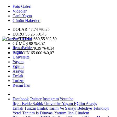
Foto Galeri
Videolar
Canlı Yayın
Günün Haberleri
DOLAR
47,74
%0,25
EURO
55,25
%0,43
G.ALTIN
6.660,55
%2,59
GÜMÜŞ
98
%3,57
İlçe - Belde
IMKB
13.779,39
%-0,14
Sağlık
BITCOIN
65.000
%0,07
Üniversite
Yaşam
Eğitim
Asayiş
Emlak
Turizm
Resmî İlan
Facebook
Twitter
Instagram
Youtube
İlçe - Belde
Sağlık
Üniversite
Yaşam
Eğitim
Asayiş
Emlak
Turizm
Emlak
Tarım Ve Sanayi
Belediye
Teknoloji
Yerel
Tanıtım
İş Dünyası
Yatırım
İlan
Gündem