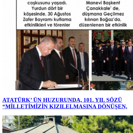
ATATÜRK’ ÜN HUZURUNDA, 101. YIL SÖZÜ
“MİLLETİMİZİN KIZILELMASINA DÖNÜŞEN,