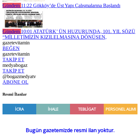
Gündem
11:22
Gökköy’de Üst Yapı Çalışmalarına Başlandı
Gündem
10:01
ATATÜRK’ ÜN HUZURUNDA, 101. YIL SÖZÜ
“MİLLETİMİZİN KIZILELMASINA DÖNÜŞEN,
gazetevitamin
BEĞEN
gazetevitamin
TAKİP ET
medyabogaz
TAKİP ET
@bogazmedyatv
ABONE OL
Resmî İlanlar