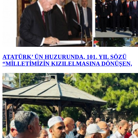
ATATÜRK’ ÜN HUZURUNDA, 101. YIL SÖZÜ
“MİLLETİMİZİN KIZILELMASINA DÖNÜŞEN,