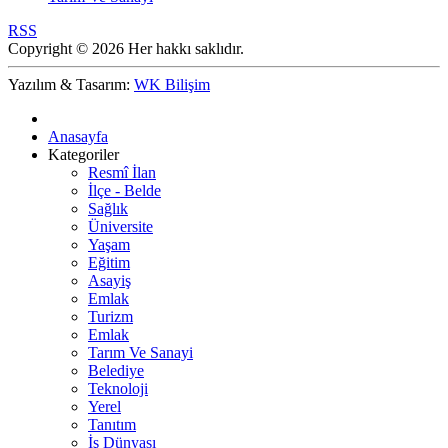
RSS
Copyright © 2026 Her hakkı saklıdır.
Yazılım & Tasarım:
WK Bilişim
Anasayfa
Kategoriler
Resmî İlan
İlçe - Belde
Sağlık
Üniversite
Yaşam
Eğitim
Asayiş
Emlak
Turizm
Emlak
Tarım Ve Sanayi
Belediye
Teknoloji
Yerel
Tanıtım
İş Dünyası