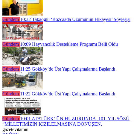
Gündem
10:32
Takaoğlu ‘Bozcaada Üzümünün Hikayesi’ Söyleşişi
Gündem
10:09
Hayvancılık Destekleme Programı Belli Oldu
Gündem
11:25
Gökköy’de Üst Yapı Çalışmalarına Başlandı
Gündem
11:22
Gökköy’de Üst Yapı Çalışmalarına Başlandı
Gündem
10:01
ATATÜRK’ ÜN HUZURUNDA, 101. YIL SÖZÜ
“MİLLETİMİZİN KIZILELMASINA DÖNÜŞEN,
gazetevitamin