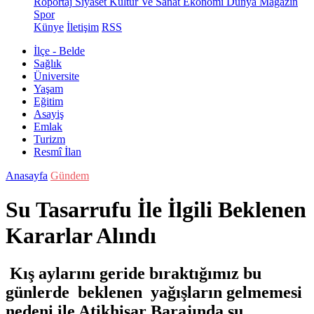
Röportaj
Siyaset
Kültür Ve Sanat
Ekonomi
Dünya
Magazin
Spor
Künye
İletişim
RSS
İlçe - Belde
Sağlık
Üniversite
Yaşam
Eğitim
Asayiş
Emlak
Turizm
Resmî İlan
Anasayfa
Gündem
Su Tasarrufu İle İlgili Beklenen
Kararlar Alındı
Kış aylarını geride bıraktığımız bu
günlerde beklenen yağışların gelmemesi
nedeni ile Atikhisar Barajında su