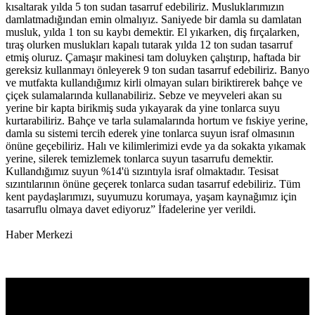
kısaltarak yılda 5 ton sudan tasarruf edebiliriz. Musluklarımızın
damlatmadığından emin olmalıyız. Saniyede bir damla su damlatan
musluk, yılda 1 ton su kaybı demektir. El yıkarken, diş fırçalarken,
tıraş olurken muslukları kapalı tutarak yılda 12 ton sudan tasarruf
etmiş oluruz. Çamaşır makinesi tam doluyken çalıştırıp, haftada bir
gereksiz kullanmayı önleyerek 9 ton sudan tasarruf edebiliriz. Banyo
ve mutfakta kullandığımız kirli olmayan suları biriktirerek bahçe ve
çiçek sulamalarında kullanabiliriz. Sebze ve meyveleri akan su
yerine bir kapta birikmiş suda yıkayarak da yine tonlarca suyu
kurtarabiliriz. Bahçe ve tarla sulamalarında hortum ve fıskiye yerine,
damla su sistemi tercih ederek yine tonlarca suyun israf olmasının
önüne geçebiliriz. Halı ve kilimlerimizi evde ya da sokakta yıkamak
yerine, silerek temizlemek tonlarca suyun tasarrufu demektir.
Kullandığımız suyun %14'ü sızıntıyla israf olmaktadır. Tesisat
sızıntılarının önüne geçerek tonlarca sudan tasarruf edebiliriz. Tüm
kent paydaşlarımızı, suyumuzu korumaya, yaşam kaynağımız için
tasarruflu olmaya davet ediyoruz” İfadelerine yer verildi.
Haber Merkezi