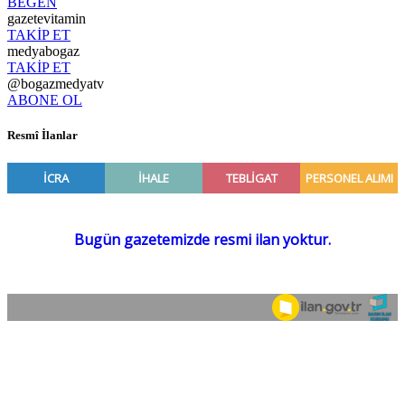
BEĞEN
gazetevitamin
TAKİP ET
medyabogaz
TAKİP ET
@bogazmedyatv
ABONE OL
Resmî İlanlar