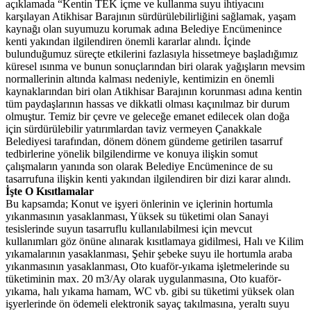
açıklamada “Kentin TEK içme ve kullanma suyu ihtiyacını
karşılayan Atikhisar Barajının sürdürülebilirliğini sağlamak, yaşam
kaynağı olan suyumuzu korumak adına Belediye Encümenince
kenti yakından ilgilendiren önemli kararlar alındı. İçinde
bulunduğumuz süreçte etkilerini fazlasıyla hissetmeye başladığımız
küresel ısınma ve bunun sonuçlarından biri olarak yağışların mevsim
normallerinin altında kalması nedeniyle, kentimizin en önemli
kaynaklarından biri olan Atikhisar Barajının korunması adına kentin
tüm paydaşlarının hassas ve dikkatli olması kaçınılmaz bir durum
olmuştur. Temiz bir çevre ve geleceğe emanet edilecek olan doğa
için sürdürülebilir yatırımlardan taviz vermeyen Çanakkale
Belediyesi tarafından, dönem dönem gündeme getirilen tasarruf
tedbirlerine yönelik bilgilendirme ve konuya ilişkin somut
çalışmaların yanında son olarak Belediye Encümenince de su
tasarrufuna ilişkin kenti yakından ilgilendiren bir dizi karar alındı.
İşte O Kısıtlamalar
Bu kapsamda; Konut ve işyeri önlerinin ve içlerinin hortumla
yıkanmasının yasaklanması, Yüksek su tüketimi olan Sanayi
tesislerinde suyun tasarruflu kullanılabilmesi için mevcut
kullanımları göz önüne alınarak kısıtlamaya gidilmesi, Halı ve Kilim
yıkamalarının yasaklanması, Şehir şebeke suyu ile hortumla araba
yıkanmasının yasaklanması, Oto kuaför-yıkama işletmelerinde su
tüketiminin max. 20 m3/Ay olarak uygulanmasına, Oto kuaför-
yıkama, halı yıkama hamam, WC vb. gibi su tüketimi yüksek olan
işyerlerinde ön ödemeli elektronik sayaç takılmasına, yeraltı suyu