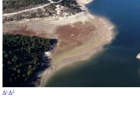
-
+
A
A