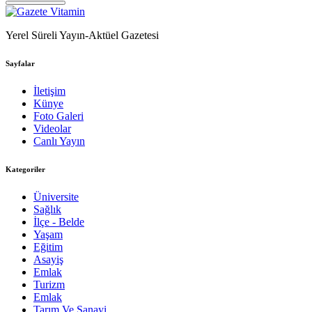
Yerel Süreli Yayın-Aktüel Gazetesi
Sayfalar
İletişim
Künye
Foto Galeri
Videolar
Canlı Yayın
Kategoriler
Üniversite
Sağlık
İlçe - Belde
Yaşam
Eğitim
Asayiş
Emlak
Turizm
Emlak
Tarım Ve Sanayi