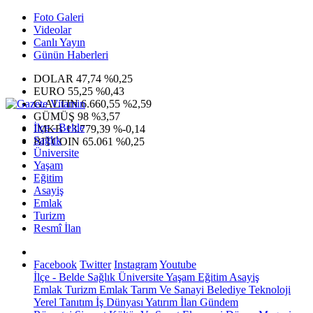
Foto Galeri
Videolar
Canlı Yayın
Günün Haberleri
DOLAR
47,74
%0,25
EURO
55,25
%0,43
G.ALTIN
6.660,55
%2,59
GÜMÜŞ
98
%3,57
İlçe - Belde
IMKB
13.779,39
%-0,14
Sağlık
BITCOIN
65.061
%0,25
Üniversite
Yaşam
Eğitim
Asayiş
Emlak
Turizm
Resmî İlan
Facebook
Twitter
Instagram
Youtube
İlçe - Belde
Sağlık
Üniversite
Yaşam
Eğitim
Asayiş
Emlak
Turizm
Emlak
Tarım Ve Sanayi
Belediye
Teknoloji
Yerel
Tanıtım
İş Dünyası
Yatırım
İlan
Gündem