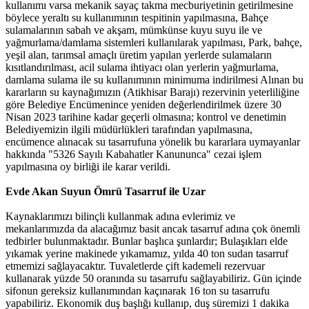
kullanımı varsa mekanik sayaç takma mecburiyetinin getirilmesine
böylece yeraltı su kullanımının tespitinin yapılmasına, Bahçe
sulamalarının sabah ve akşam, mümkünse kuyu suyu ile ve
yağmurlama/damlama sistemleri kullanılarak yapılması, Park, bahçe,
yeşil alan, tarımsal amaçlı üretim yapılan yerlerde sulamaların
kısıtlandırılması, acil sulama ihtiyacı olan yerlerin yağmurlama,
damlama sulama ile su kullanımının minimuma indirilmesi Alınan bu
kararların su kaynağımızın (Atikhisar Barajı) rezervinin yeterliliğine
göre Belediye Encümenince yeniden değerlendirilmek üzere 30
Nisan 2023 tarihine kadar geçerli olmasına; kontrol ve denetimin
Belediyemizin ilgili müdürlükleri tarafından yapılmasına,
encümence alınacak su tasarrufuna yönelik bu kararlara uymayanlar
hakkında "5326 Sayılı Kabahatler Kanununca" cezai işlem
yapılmasına oy birliği ile karar verildi.
Evde Akan Suyun Ömrü Tasarruf ile Uzar
Kaynaklarımızı bilinçli kullanmak adına evlerimiz ve
mekanlarımızda da alacağımız basit ancak tasarruf adına çok önemli
tedbirler bulunmaktadır. Bunlar başlıca şunlardır; Bulaşıkları elde
yıkamak yerine makinede yıkamamız, yılda 40 ton sudan tasarruf
etmemizi sağlayacaktır. Tuvaletlerde çift kademeli rezervuar
kullanarak yüzde 50 oranında su tasarrufu sağlayabiliriz. Gün içinde
sifonun gereksiz kullanımından kaçınarak 16 ton su tasarrufu
yapabiliriz. Ekonomik duş başlığı kullanıp, duş süremizi 1 dakika