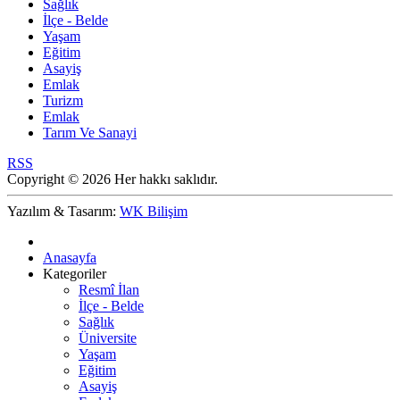
Sağlık
İlçe - Belde
Yaşam
Eğitim
Asayiş
Emlak
Turizm
Emlak
Tarım Ve Sanayi
RSS
Copyright © 2026 Her hakkı saklıdır.
Yazılım & Tasarım:
WK Bilişim
Anasayfa
Kategoriler
Resmî İlan
İlçe - Belde
Sağlık
Üniversite
Yaşam
Eğitim
Asayiş