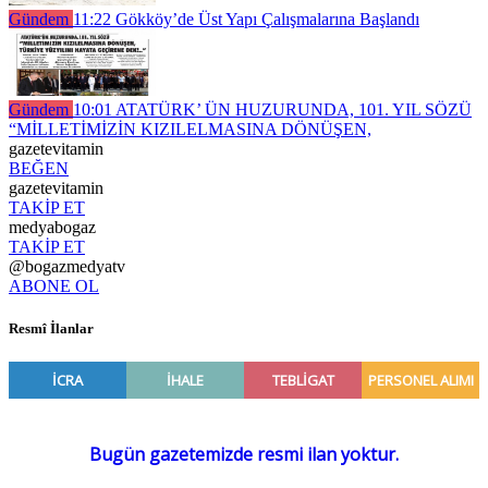
Gündem
11:22
Gökköy’de Üst Yapı Çalışmalarına Başlandı
Gündem
10:01
ATATÜRK’ ÜN HUZURUNDA, 101. YIL SÖZÜ
“MİLLETİMİZİN KIZILELMASINA DÖNÜŞEN,
gazetevitamin
BEĞEN
gazetevitamin
TAKİP ET
medyabogaz
TAKİP ET
@bogazmedyatv
ABONE OL
Resmî İlanlar