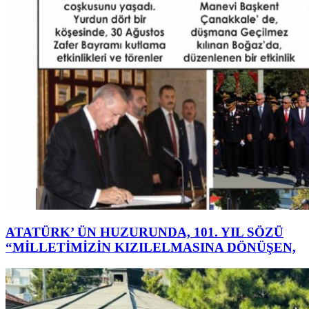
ATATÜRK’ ÜN HUZURUNDA, 101. YIL SÖZÜ
“MİLLETİMİZİN KIZILELMASINA DÖNÜŞEN,