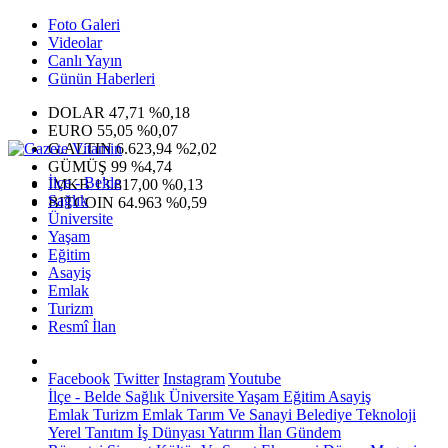
Foto Galeri
Videolar
Canlı Yayın
Günün Haberleri
DOLAR
47,71
%0,18
EURO
55,05
%0,07
G.ALTIN
6.623,94
%2,02
GÜMÜŞ
99
%4,74
İlçe - Belde
IMKB
13.817,00
%0,13
Sağlık
BITCOIN
64.963
%0,59
Üniversite
Yaşam
Eğitim
Asayiş
Emlak
Turizm
Resmî İlan
Facebook
Twitter
Instagram
Youtube
İlçe - Belde
Sağlık
Üniversite
Yaşam
Eğitim
Asayiş
Emlak
Turizm
Emlak
Tarım Ve Sanayi
Belediye
Teknoloji
Yerel
Tanıtım
İş Dünyası
Yatırım
İlan
Gündem