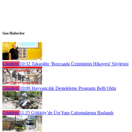
Son Haberler
Gündem
10:32
Takaoğlu ‘Bozcaada Üzümünün Hikayesi’ Söyleşişi
Gündem
10:09
Hayvancılık Destekleme Programı Belli Oldu
Gündem
11:25
Gökköy’de Üst Yapı Çalışmalarına Başlandı