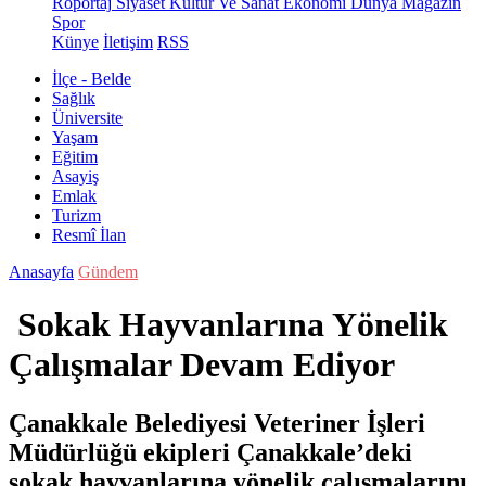
Röportaj
Siyaset
Kültür Ve Sanat
Ekonomi
Dünya
Magazin
Spor
Künye
İletişim
RSS
İlçe - Belde
Sağlık
Üniversite
Yaşam
Eğitim
Asayiş
Emlak
Turizm
Resmî İlan
Anasayfa
Gündem
Sokak Hayvanlarına Yönelik
Çalışmalar Devam Ediyor
Çanakkale Belediyesi Veteriner İşleri
Müdürlüğü ekipleri Çanakkale’deki
sokak hayvanlarına yönelik çalışmalarını