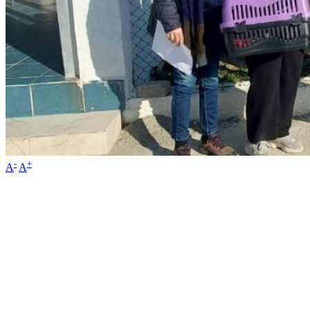
-
+
A
A