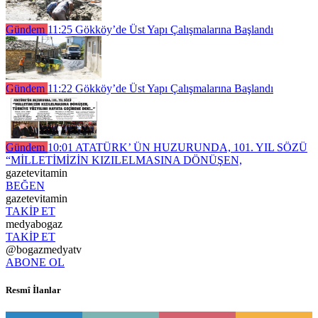
Gündem
11:25
Gökköy’de Üst Yapı Çalışmalarına Başlandı
Gündem
11:22
Gökköy’de Üst Yapı Çalışmalarına Başlandı
Gündem
10:01
ATATÜRK’ ÜN HUZURUNDA, 101. YIL SÖZÜ
“MİLLETİMİZİN KIZILELMASINA DÖNÜŞEN,
gazetevitamin
BEĞEN
gazetevitamin
TAKİP ET
medyabogaz
TAKİP ET
@bogazmedyatv
ABONE OL
Resmî İlanlar