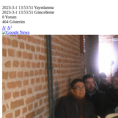
2023-3-1 13:53:51
Yayınlanma
2023-3-1 13:53:51
Güncelleme
0
Yorum
404
Gösterim
-
+
A
A