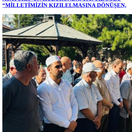
“MİLLETİMİZİN KIZILELMASINA DÖNÜŞEN,