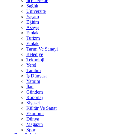
İlçe - Belde
Sağlık
Üniversite
Yaşam
Eğitim
Asayiş
Emlak
Turizm
Emlak
Tarım Ve Sanayi
Belediye
Teknoloji
Yerel
Tanıtım
İş Dünyası
Yatırım
İlan
Gündem
Röportaj
Siyaset
Kültür Ve Sanat
Ekonomi
Dünya
Magazin
Spor