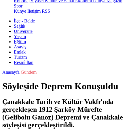
Röportaj
Siyaset
Kültür Ve Sanat
Ekonomi
Dünya
Magazin
Spor
Künye
İletişim
RSS
İlçe - Belde
Sağlık
Üniversite
Yaşam
Eğitim
Asayiş
Emlak
Turizm
Resmî İlan
Anasayfa
Gündem
Söyleşide Deprem Konuşuldu
Çanakkale Tarih ve Kültür Vakfı’nda
gerçekleşen 1912 Şarköy-Mürefte
(Gelibolu Ganoz) Depremi ve Çanakkale
söyleşisi gerçekleştirildi.