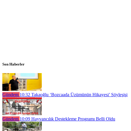
Son Haberler
Gündem
10:32
Takaoğlu ‘Bozcaada Üzümünün Hikayesi’ Söyleşişi
Gündem
10:09
Hayvancılık Destekleme Programı Belli Oldu