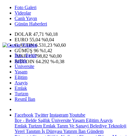
Foto Galeri
Videolar
Canlı Yayın
Günün Haberleri
DOLAR
47,71
%0,18
EURO
55,04
%0,04
G.ALTIN
6.531,23
%0,60
GÜMÜŞ
96
%1,42
İlçe - Belde
IMKB
13.798,82
%0,00
Sağlık
BITCOIN
64.292
%-0,38
Üniversite
Yaşam
Eğitim
Asayiş
Emlak
Turizm
Resmî İlan
Facebook
Twitter
Instagram
Youtube
İlçe - Belde
Sağlık
Üniversite
Yaşam
Eğitim
Asayiş
Emlak
Turizm
Emlak
Tarım Ve Sanayi
Belediye
Teknoloji
Yerel
Tanıtım
İş Dünyası
Yatırım
İlan
Gündem