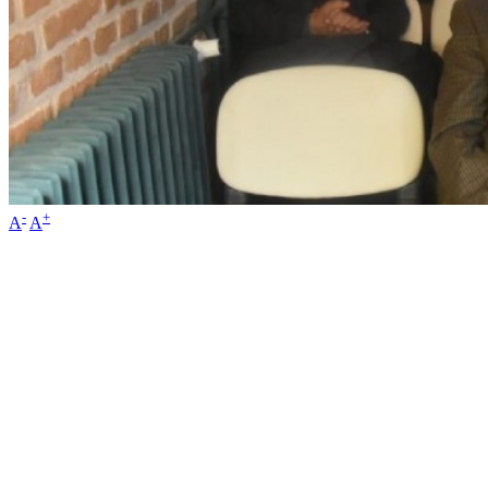
-
+
A
A