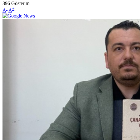
396
Gösterim
-
+
A
A