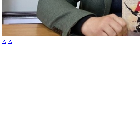
-
+
A
A