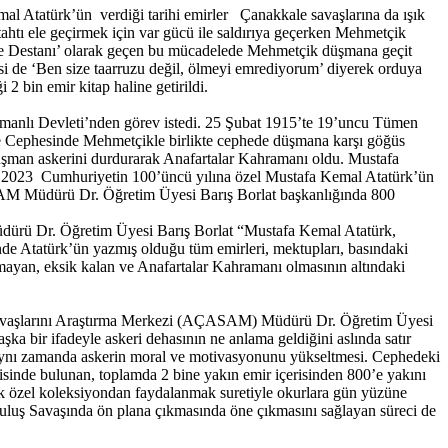
mal Atatürk’ün verdiği tarihi emirler Çanakkale savaşlarına da ışık
ahtı ele geçirmek için var gücü ile saldırıya geçerken Mehmetçik
kkale Destanı’ olarak geçen bu mücadelede Mehmetçik düşmana geçit
i de ‘Ben size taarruzu değil, ölmeyi emrediyorum’ diyerek orduya
 bin emir kitap haline getirildi.
Osmanlı Devleti’nden görev istedi. 25 Şubat 1915’te 19’uncu Tümen
e Cephesinde Mehmetçikle birlikte cephede düşmana karşı göğüs
düşman askerini durdurarak Anafartalar Kahramanı oldu. Mustafa
ız 2023 Cumhuriyetin 100’üncü yılına özel Mustafa Kemal Atatürk’ün
AM Müdürü Dr. Öğretim Üyesi Barış Borlat başkanlığında 800
üdürü Dr. Öğretim Üyesi Barış Borlat “Mustafa Kemal Atatürk,
de Atatürk’ün yazmış olduğu tüm emirleri, mektupları, basındaki
nmayan, eksik kalan ve Anafartalar Kahramanı olmasının altındaki
e Savaşlarını Araştırma Merkezi (AÇASAM) Müdürü Dr. Öğretim Üyesi
ka bir ifadeyle askeri dehasının ne anlama geldiğini aslında satır
 ve aynı zamanda askerin moral ve motivasyonunu yükseltmesi. Cephedeki
risinde bulunan, toplamda 2 bine yakın emir içerisinden 800’e yakını
ok özel koleksiyondan faydalanmak suretiyle okurlara gün yüzüne
uluş Savaşında ön plana çıkmasında öne çıkmasını sağlayan süreci de