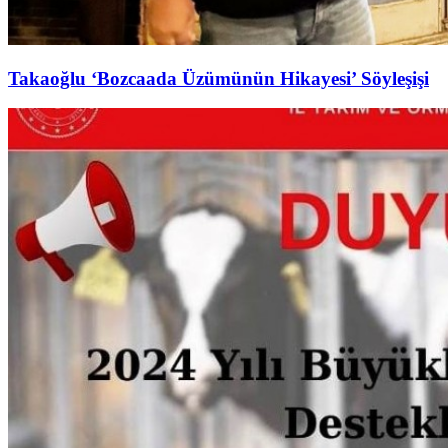
Takaoğlu ‘Bozcaada Üzümünün Hikayesi’ Söyleşişi