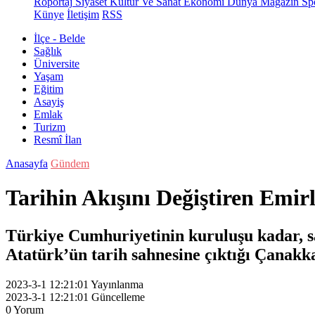
Röportaj
Siyaset
Kültür Ve Sanat
Ekonomi
Dünya
Magazin
Sp
Künye
İletişim
RSS
İlçe - Belde
Sağlık
Üniversite
Yaşam
Eğitim
Asayiş
Emlak
Turizm
Resmî İlan
Anasayfa
Gündem
Tarihin Akışını Değiştiren Emir
Türkiye Cumhuriyetinin kuruluşu kadar, sa
Atatürk’ün tarih sahnesine çıktığı Çanakka
2023-3-1 12:21:01
Yayınlanma
2023-3-1 12:21:01
Güncelleme
0
Yorum