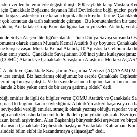
ri verilen bu emirlerle değiştirilmişti. 800 sayfalık kitap Mustafa Ke
in Çanakkale Boğazına dayanan İtilaf Devletlerine bağlı güçler, payit
lerini boğaza, askerlerini de karada toprak altına koydu. Tarihe ‘Çana
 çok komutan da tarih sahnesinde çıkmıştı. Bu komutanlardan bir tanes
ktan, Anafartalar Grup Komutanlığına kadar yükselen Atatürk, verdiği 2
nde Sofya Ataşemiliterliği'ne atandı. 1’inci Dünya Savaşı sırasında 
Komutanı olarak atanan Mustafa Kemal Atatürk 8 ay boyunca Çanakkal
erine karşı savaşan Mustafa Kemal Atatürk, 10 Ağustos’ta Gelibolu’da 
akın emir yazdı. Çanakkale Savaşlarının 108’inci yılını kutlayacağım
si (ÇOMÜ) Atatürk ve Çanakkale Savaşlarını Araştırma Merkezi AÇAS
n ÇOMÜ Atatürk ve Çanakkale Savaşlarını Araştırma Merkezi (AÇASAM) M
v icra etmişti. Biz hazırlamış olduğumuz bu eserde Çanakkale Cephesin
erlerini toplamaya çalıştık. Ve bu sayede aslında bugüne kadar tamamla
plamda 2 bine yakın emri de bir araya getirmiş olduk” dedi.
azdığı emirler ile ilgili de bilgiler veren ÇOMÜ Atatürk ve Çanakkal
 nasıl ki bugüne kadar söylediğimiz Atatürk’ün askeri başarısı ya da baş
ik seviyedeki verdiği emirler, stratejik olarak yazmış olduğu raporlar
uğu analizler aslında bu emirlerle ilk defa gün yüzün çıkacak. Eser içe
uzun kendi arşivinden, Alan Başkanlığı bünyesindeki arşivden ve birç
yıl anısına Çanakkale Cephesinde başlayan Anafartalar Kahramanı Kurt
sindeki bilim ekibi ile kazandırmaya çalışacağız” dedi.