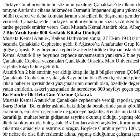
Türkiye Cumhuriyetinin ön sözünün yazıldığı Çanakkale’de ülkenin kade
tutuyor.Asırlardır cihana hükmeden Osmanlı İmparatorluğunu yıkmak iç
bütün cesareti ve deha komutanlarının stratejileri ile düşmanın gemi
vermedi. Çanakkale’de Türkiye Cumhuriyetinin ön sözü yazılırken bir
tarihe geçecek emirler veren Gazi Mustafa Kemal Atatürk oldu. Albaylı
2 Bin Yazılı Emir 800 Sayfalık Kitaba Dönüştü
Mustafa Kemal Atatürk, Balkan Harbi'nden sonra, 27 Ekim 1913 tarihi
başında Çanakkale Cephesine geldi. 8 Ağustos’ta Anafartalar Grup 
göğse çarpıştı. 8 ay boyunca cephede askerle birlikte düşman askerl
Kemal Atatürk 8 ay boyunca cephede savaşmasının yanı sıra 2 bine y
Çanakkale Cephesi yazışmaları Çanakkale Onsekiz Mart Üniversite
sayfalık kitap haline getirildi.
Atatürk’ün 2 bin emrinin yer aldığı kitap ile ilgili bilgiler vere
Çanakkale Cephesinde yaklaşık 8 ayı bulan bir dönem içerisinde göre
çıkan haberler içerisindeki yazışmalarının önemli olan, özellikle değ
yatan emirlerin, askeri yazışmaları da neredeyse 800 sayfayı geçen to
Bu Emirler İlk Defa Gün Yüzüne Çıkacak
Mustafa Kemal Atatürk’ün Çanakkale cephesinde verdiği raporlar, y
Barış Borlat “Bu emirler aslında bakıldığında beraberinde şunu gördük,
aralarında, emirlerin içerisinde de görmeye başladık. Kendisinin takt
kararlılığı, muharebenin gidişatına seyrine okumuş olduğu, yapmış old
ilk defa okuyucuyla buluşacak. Biz bunları askeri arşivden, kurumum
çıkartmak amacıyla ulaştırmış olacağız. Böylece Cumhuriyet’in 100. 
bir nebze de olsa üniversitemiz adına, yapmış olduğumuz çalışma içeri