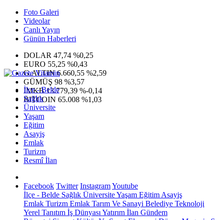
Foto Galeri
Videolar
Canlı Yayın
Günün Haberleri
DOLAR
47,74
%0,25
EURO
55,25
%0,43
G.ALTIN
6.660,55
%2,59
GÜMÜŞ
98
%3,57
İlçe - Belde
IMKB
13.779,39
%-0,14
Sağlık
BITCOIN
65.008
%1,03
Üniversite
Yaşam
Eğitim
Asayiş
Emlak
Turizm
Resmî İlan
Facebook
Twitter
Instagram
Youtube
İlçe - Belde
Sağlık
Üniversite
Yaşam
Eğitim
Asayiş
Emlak
Turizm
Emlak
Tarım Ve Sanayi
Belediye
Teknoloji
Yerel
Tanıtım
İş Dünyası
Yatırım
İlan
Gündem