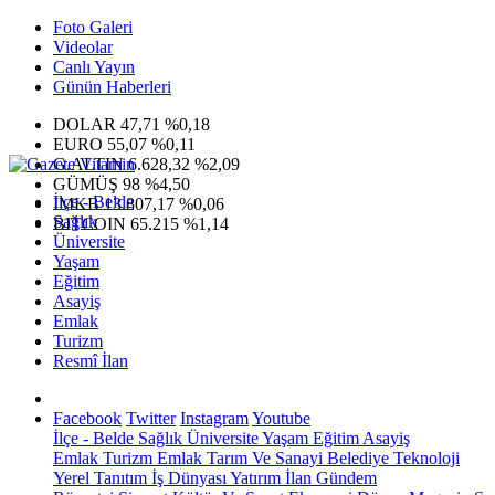
Foto Galeri
Videolar
Canlı Yayın
Günün Haberleri
DOLAR
47,71
%0,18
EURO
55,07
%0,11
G.ALTIN
6.628,32
%2,09
GÜMÜŞ
98
%4,50
İlçe - Belde
IMKB
13.807,17
%0,06
Sağlık
BITCOIN
65.215
%1,14
Üniversite
Yaşam
Eğitim
Asayiş
Emlak
Turizm
Resmî İlan
Facebook
Twitter
Instagram
Youtube
İlçe - Belde
Sağlık
Üniversite
Yaşam
Eğitim
Asayiş
Emlak
Turizm
Emlak
Tarım Ve Sanayi
Belediye
Teknoloji
Yerel
Tanıtım
İş Dünyası
Yatırım
İlan
Gündem