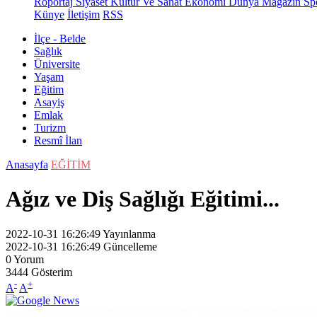
Röportaj
Siyaset
Kültür Ve Sanat
Ekonomi
Dünya
Magazin
Sp
Künye
İletişim
RSS
İlçe - Belde
Sağlık
Üniversite
Yaşam
Eğitim
Asayiş
Emlak
Turizm
Resmî İlan
Anasayfa
EĞİTİM
Ağız ve Diş Sağlığı Eğitimi...
2022-10-31 16:26:49
Yayınlanma
2022-10-31 16:26:49
Güncelleme
0
Yorum
3444
Gösterim
-
+
A
A