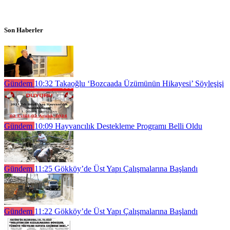
Son Haberler
Gündem
10:32
Takaoğlu ‘Bozcaada Üzümünün Hikayesi’ Söyleşişi
Gündem
10:09
Hayvancılık Destekleme Programı Belli Oldu
Gündem
11:25
Gökköy’de Üst Yapı Çalışmalarına Başlandı
Gündem
11:22
Gökköy’de Üst Yapı Çalışmalarına Başlandı