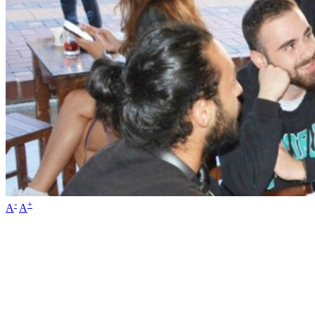
-
+
A
A