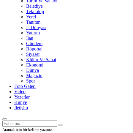
Tarım Ve Sanayi
Belediye
Teknoloji
Yerel
Tanıtım
İş Dünyası
Yatırım
İlan
Gündem
Röportaj
Siyaset
Kültür Ve Sanat
Ekonomi
Dünya
Magazin
Spor
Foto Galeri
Video
Yazarlar
Künye
İletişim
Aramak için bir kelime yazınız.