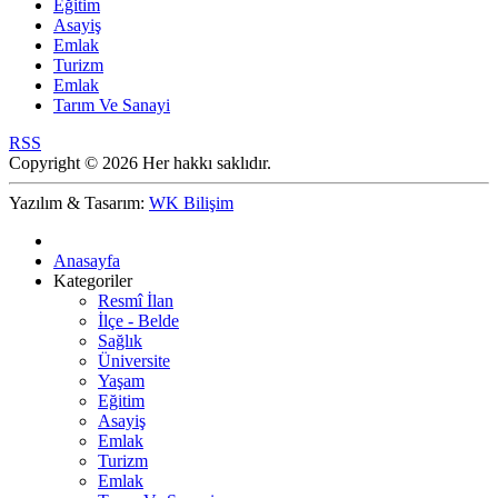
Eğitim
Asayiş
Emlak
Turizm
Emlak
Tarım Ve Sanayi
RSS
Copyright © 2026 Her hakkı saklıdır.
Yazılım & Tasarım:
WK Bilişim
Anasayfa
Kategoriler
Resmî İlan
İlçe - Belde
Sağlık
Üniversite
Yaşam
Eğitim
Asayiş
Emlak
Turizm
Emlak