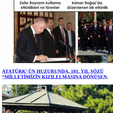
ATATÜRK’ ÜN HUZURUNDA, 101. YIL SÖZÜ
“MİLLETİMİZİN KIZILELMASINA DÖNÜŞEN,