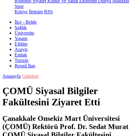
Röportaj
Siyaset
Kültür Ve Sanat
Ekonomi
Dünya
Magazin
Spor
Künye
İletişim
RSS
İlçe - Belde
Sağlık
Üniversite
Yaşam
Eğitim
Asayiş
Emlak
Turizm
Resmî İlan
Anasayfa
Gündem
ÇOMÜ Siyasal Bilgiler
Fakültesini Ziyaret Etti
Çanakkale Onsekiz Mart Üniversitesi
(ÇOMÜ) Rektörü Prof. Dr. Sedat Murat
ÇOMÜ Siyasal Bilgiler Fakültesini