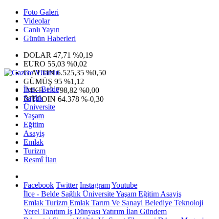
Foto Galeri
Videolar
Canlı Yayın
Günün Haberleri
DOLAR
47,71
%0,19
EURO
55,03
%0,02
G.ALTIN
6.525,35
%0,50
GÜMÜŞ
95
%1,12
İlçe - Belde
IMKB
13.798,82
%0,00
Sağlık
BITCOIN
64.378
%-0,30
Üniversite
Yaşam
Eğitim
Asayiş
Emlak
Turizm
Resmî İlan
Facebook
Twitter
Instagram
Youtube
İlçe - Belde
Sağlık
Üniversite
Yaşam
Eğitim
Asayiş
Emlak
Turizm
Emlak
Tarım Ve Sanayi
Belediye
Teknoloji
Yerel
Tanıtım
İş Dünyası
Yatırım
İlan
Gündem