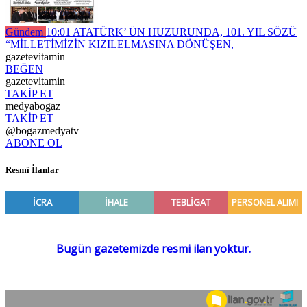
Gündem
10:01
ATATÜRK’ ÜN HUZURUNDA, 101. YIL SÖZÜ
“MİLLETİMİZİN KIZILELMASINA DÖNÜŞEN,
gazetevitamin
BEĞEN
gazetevitamin
TAKİP ET
medyabogaz
TAKİP ET
@bogazmedyatv
ABONE OL
Resmî İlanlar