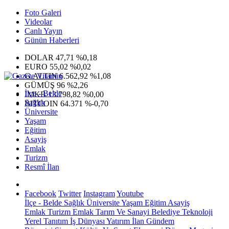
Foto Galeri
Videolar
Canlı Yayın
Günün Haberleri
DOLAR
47,71
%0,18
EURO
55,02
%0,02
G.ALTIN
6.562,92
%1,08
GÜMÜŞ
96
%2,26
İlçe - Belde
IMKB
13.798,82
%0,00
Sağlık
BITCOIN
64.371
%-0,70
Üniversite
Yaşam
Eğitim
Asayiş
Emlak
Turizm
Resmî İlan
Facebook
Twitter
Instagram
Youtube
İlçe - Belde
Sağlık
Üniversite
Yaşam
Eğitim
Asayiş
Emlak
Turizm
Emlak
Tarım Ve Sanayi
Belediye
Teknoloji
Yerel
Tanıtım
İş Dünyası
Yatırım
İlan
Gündem