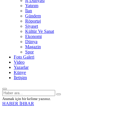
İş Dünyası
Yatırım
İlan
Gündem
Röportaj
Siyaset
Kültür Ve Sanat
Ekonomi
Dünya
Magazin
Spor
Foto Galeri
Video
Yazarlar
Künye
İletişim
Aramak için bir kelime yazınız.
HABER İHBAR