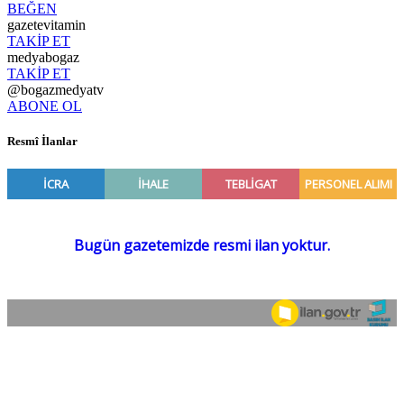
BEĞEN
gazetevitamin
TAKİP ET
medyabogaz
TAKİP ET
@bogazmedyatv
ABONE OL
Resmî İlanlar