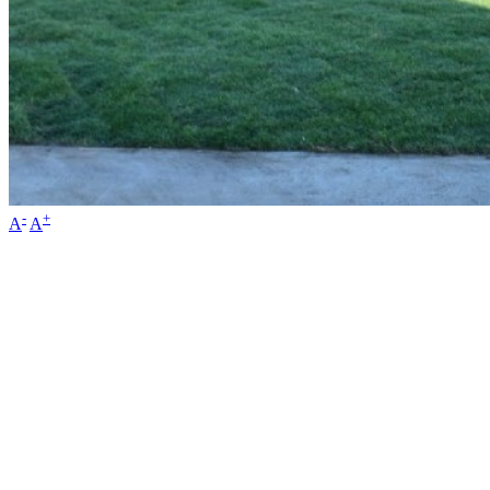
-
+
A
A