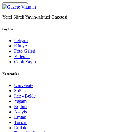
Yerel Süreli Yayın-Aktüel Gazetesi
Sayfalar
İletişim
Künye
Foto Galeri
Videolar
Canlı Yayın
Kategoriler
Üniversite
Sağlık
İlçe - Belde
Yaşam
Eğitim
Asayiş
Emlak
Turizm
Emlak