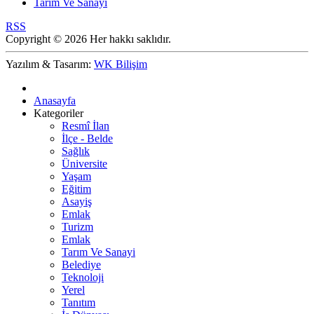
Tarım Ve Sanayi
RSS
Copyright © 2026 Her hakkı saklıdır.
Yazılım & Tasarım:
WK Bilişim
Anasayfa
Kategoriler
Resmî İlan
İlçe - Belde
Sağlık
Üniversite
Yaşam
Eğitim
Asayiş
Emlak
Turizm
Emlak
Tarım Ve Sanayi
Belediye
Teknoloji
Yerel
Tanıtım