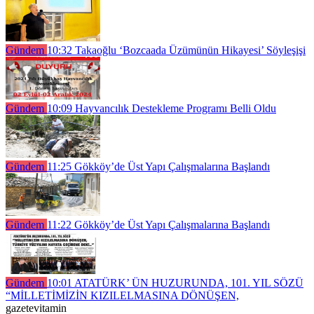
Gündem
10:32
Takaoğlu ‘Bozcaada Üzümünün Hikayesi’ Söyleşişi
Gündem
10:09
Hayvancılık Destekleme Programı Belli Oldu
Gündem
11:25
Gökköy’de Üst Yapı Çalışmalarına Başlandı
Gündem
11:22
Gökköy’de Üst Yapı Çalışmalarına Başlandı
Gündem
10:01
ATATÜRK’ ÜN HUZURUNDA, 101. YIL SÖZÜ
“MİLLETİMİZİN KIZILELMASINA DÖNÜŞEN,
gazetevitamin