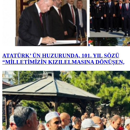
ATATÜRK’ ÜN HUZURUNDA, 101. YIL SÖZÜ
“MİLLETİMİZİN KIZILELMASINA DÖNÜŞEN,