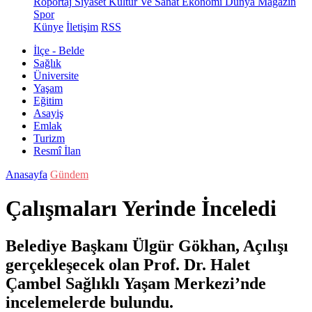
Röportaj
Siyaset
Kültür Ve Sanat
Ekonomi
Dünya
Magazin
Spor
Künye
İletişim
RSS
İlçe - Belde
Sağlık
Üniversite
Yaşam
Eğitim
Asayiş
Emlak
Turizm
Resmî İlan
Anasayfa
Gündem
Çalışmaları Yerinde İnceledi
Belediye Başkanı Ülgür Gökhan, Açılışı
gerçekleşecek olan Prof. Dr. Halet
Çambel Sağlıklı Yaşam Merkezi’nde
incelemelerde bulundu.