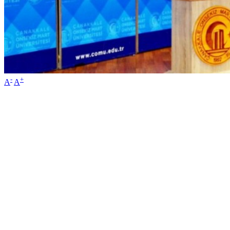
-
+
A
A