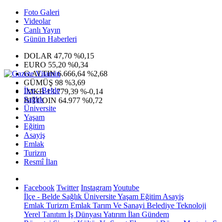
Foto Galeri
Videolar
Canlı Yayın
Günün Haberleri
DOLAR
47,70
%0,15
EURO
55,20
%0,34
G.ALTIN
6.666,64
%2,68
GÜMÜŞ
98
%3,69
İlçe - Belde
IMKB
13.779,39
%-0,14
Sağlık
BITCOIN
64.977
%0,72
Üniversite
Yaşam
Eğitim
Asayiş
Emlak
Turizm
Resmî İlan
Facebook
Twitter
Instagram
Youtube
İlçe - Belde
Sağlık
Üniversite
Yaşam
Eğitim
Asayiş
Emlak
Turizm
Emlak
Tarım Ve Sanayi
Belediye
Teknoloji
Yerel
Tanıtım
İş Dünyası
Yatırım
İlan
Gündem