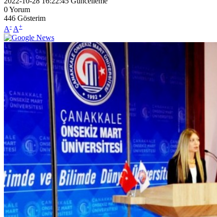
2022-10-28 16:22:45
Güncelleme
0
Yorum
446
Gösterim
-
+
A
A