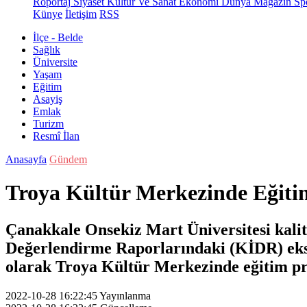
Röportaj
Siyaset
Kültür Ve Sanat
Ekonomi
Dünya
Magazin
Sp
Künye
İletişim
RSS
İlçe - Belde
Sağlık
Üniversite
Yaşam
Eğitim
Asayiş
Emlak
Turizm
Resmî İlan
Anasayfa
Gündem
Troya Kültür Merkezinde Eğitim
Çanakkale Onsekiz Mart Üniversitesi kalit
Değerlendirme Raporlarındaki (KİDR) eksi
olarak Troya Kültür Merkezinde eğitim pro
2022-10-28 16:22:45
Yayınlanma