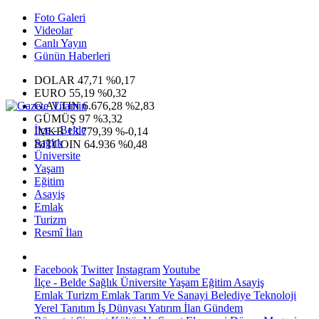
Foto Galeri
Videolar
Canlı Yayın
Günün Haberleri
DOLAR
47,71
%0,17
EURO
55,19
%0,32
G.ALTIN
6.676,28
%2,83
GÜMÜŞ
97
%3,32
İlçe - Belde
IMKB
13.779,39
%-0,14
Sağlık
BITCOIN
64.936
%0,48
Üniversite
Yaşam
Eğitim
Asayiş
Emlak
Turizm
Resmî İlan
Facebook
Twitter
Instagram
Youtube
İlçe - Belde
Sağlık
Üniversite
Yaşam
Eğitim
Asayiş
Emlak
Turizm
Emlak
Tarım Ve Sanayi
Belediye
Teknoloji
Yerel
Tanıtım
İş Dünyası
Yatırım
İlan
Gündem