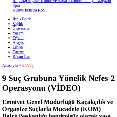
Röportaj
Siyaset
Kültür Ve Sanat
Ekonomi
Dünya
Magazin
Spor
Künye
İletişim
RSS
İlçe - Belde
Sağlık
Üniversite
Yaşam
Eğitim
Asayiş
Emlak
Turizm
Resmî İlan
Anasayfa
ASAYİŞ
9 Suç Grubuna Yönelik Nefes-2
Operasyonu (VİDEO)
Emniyet Genel Müdürlüğü Kaçakçılık ve
Organize Suçlarla Mücadele (KOM)
Daire Başkanlığı bandrolsüz olarak yasa