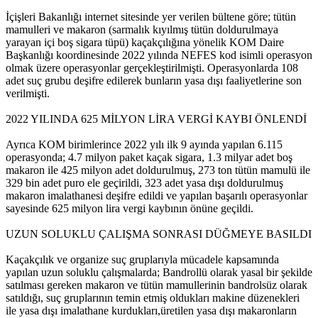
İçişleri Bakanlığı internet sitesinde yer verilen bültene göre; tütün
mamulleri ve makaron (sarmalık kıyılmış tütün doldurulmaya
yarayan içi boş sigara tüpü) kaçakçılığına yönelik KOM Daire
Başkanlığı koordinesinde 2022 yılında NEFES kod isimli operasyon
olmak üzere operasyonlar gerçekleştirilmişti. Operasyonlarda 108
adet suç grubu deşifre edilerek bunların yasa dışı faaliyetlerine son
verilmişti.
2022 YILINDA 625 MİLYON LİRA VERGİ KAYBI ÖNLENDİ
Ayrıca KOM birimlerince 2022 yılı ilk 9 ayında yapılan 6.115
operasyonda; 4.7 milyon paket kaçak sigara, 1.3 milyar adet boş
makaron ile 425 milyon adet doldurulmuş, 273 ton tütün mamulü ile
329 bin adet puro ele geçirildi, 323 adet yasa dışı doldurulmuş
makaron imalathanesi deşifre edildi ve yapılan başarılı operasyonlar
sayesinde 625 milyon lira vergi kaybının önüne geçildi.
UZUN SOLUKLU ÇALIŞMA SONRASI DÜĞMEYE BASILDI
Kaçakçılık ve organize suç gruplarıyla mücadele kapsamında
yapılan uzun soluklu çalışmalarda; Bandrollü olarak yasal bir şekilde
satılması gereken makaron ve tütün mamullerinin bandrolsüz olarak
satıldığı, suç gruplarının temin etmiş oldukları makine düzenekleri
ile yasa dışı imalathane kurdukları,üretilen yasa dışı makaronların