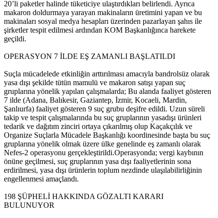
20’li paketler halinde tüketiciye ulaştırdıkları belirlendi. Ayrıca
makaron doldurmaya yarayan makinaların üretimini yapan ve bu
makinaları sosyal medya hesapları üzerinden pazarlayan şahıs ile
şirketler tespit edilmesi ardından KOM Başkanlığınca harekete
geçildi.
OPERASYON 7 İLDE EŞ ZAMANLI BAŞLATILDI
Suçla mücadelede etkinliğin arttırılması amacıyla bandrolsüz olarak
yasa dışı şekilde tütün mamulü ve makaron satışı yapan suç
gruplarına yönelik yapılan çalışmalarda; Bu alanda faaliyet gösteren
7 ilde (Adana, Balıkesir, Gaziantep, İzmir, Kocaeli, Mardin,
Şanlıurfa) faaliyet gösteren 9 suç grubu deşifre edildi. Uzun süreli
takip ve tespit çalışmalarında bu suç gruplarının yasadışı ürünleri
tedarik ve dağıtım zinciri ortaya çıkarılmış olup Kaçakçılık ve
Organize Suçlarla Mücadele Başkanlığı koordinesinde başta bu suç
gruplarına yönelik olmak üzere ülke genelinde eş zamanlı olarak
Nefes-2 operasyonu gerçekleştirildi.Operasyonda; vergi kaybının
önüne geçilmesi, suç gruplarının yasa dışı faaliyetlerinin sona
erdirilmesi, yasa dışı ürünlerin toplum nezdinde ulaşılabilirliğinin
engellenmesi amaçlandı.
198 ŞÜPHELİ HAKKINDA GÖZALTI KARARI
BULUNUYOR