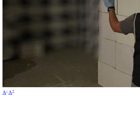
-
+
A
A