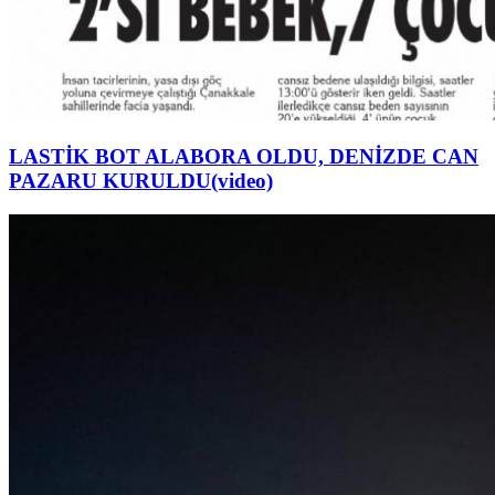
LASTİK BOT ALABORA OLDU, DENİZDE CAN
PAZARU KURULDU(video)