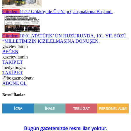
Gündem
11:22
Gökköy’de Üst Yapı Çalışmalarına Başlandı
Gündem
10:01
ATATÜRK’ ÜN HUZURUNDA, 101. YIL SÖZÜ
“MİLLETİMİZİN KIZILELMASINA DÖNÜŞEN,
gazetevitamin
BEĞEN
gazetevitamin
TAKİP ET
medyabogaz
TAKİP ET
@bogazmedyatv
ABONE OL
Resmî İlanlar