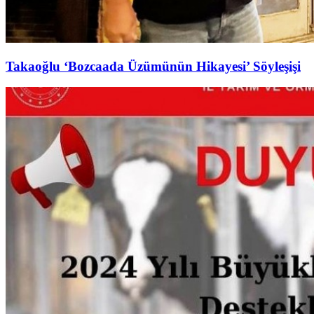
Takaoğlu ‘Bozcaada Üzümünün Hikayesi’ Söyleşişi