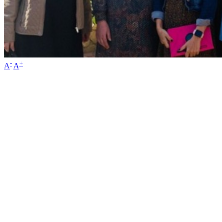
-
+
A
A