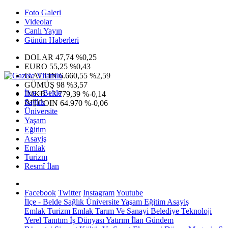
Foto Galeri
Videolar
Canlı Yayın
Günün Haberleri
DOLAR
47,74
%0,25
EURO
55,25
%0,43
G.ALTIN
6.660,55
%2,59
GÜMÜŞ
98
%3,57
İlçe - Belde
IMKB
13.779,39
%-0,14
Sağlık
BITCOIN
64.970
%-0,06
Üniversite
Yaşam
Eğitim
Asayiş
Emlak
Turizm
Resmî İlan
Facebook
Twitter
Instagram
Youtube
İlçe - Belde
Sağlık
Üniversite
Yaşam
Eğitim
Asayiş
Emlak
Turizm
Emlak
Tarım Ve Sanayi
Belediye
Teknoloji
Yerel
Tanıtım
İş Dünyası
Yatırım
İlan
Gündem