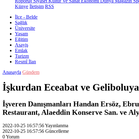
Röportaj
Siyaset
Kültür Ve Sanat
Ekonomi
Dünya
Magazin
Sp
Künye
İletişim
RSS
İlçe - Belde
Sağlık
Üniversite
Yaşam
Eğitim
Asayiş
Emlak
Turizm
Resmî İlan
Anasayfa
Gündem
İşkurdan Eceabat ve Geliboluya
İşveren Danışmanları Handan Ersöz, Ebru
Restaurant, Alaeddin Konserve San. ve Aly
2022-10-25 16:57:56
Yayınlanma
2022-10-25 16:57:56
Güncelleme
0
Yorum