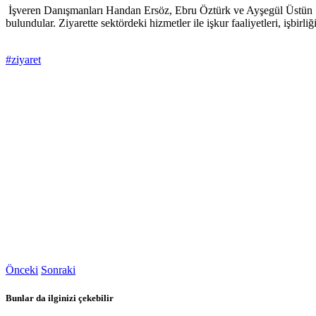
İşveren Danışmanları Handan Ersöz, Ebru Öztürk ve Ayşegül Üstün Şa
bulundular. Ziyarette sektördeki hizmetler ile işkur faaliyetleri, işbir
#ziyaret
Önceki
Sonraki
Bunlar da ilginizi çekebilir