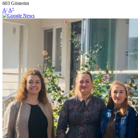
603
Gösterim
-
+
A
A