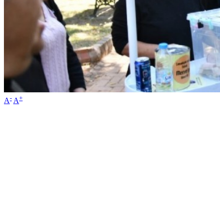
-
+
A
A