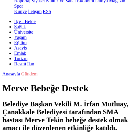
Röportaj
Siyaset
Kültür Ve Sanat
Ekonomi
Dünya
Magazin
Spor
Künye
İletişim
RSS
İlçe - Belde
Sağlık
Üniversite
Yaşam
Eğitim
Asayiş
Emlak
Turizm
Resmî İlan
Anasayfa
Gündem
Merve Bebeğe Destek
Belediye Başkan Vekili M. İrfan Mutluay,
Çanakkale Belediyesi tarafından SMA
hastası Merve Tekin bebeğe destek olmak
amacı ile düzenlenen etkinliğe katıldı.