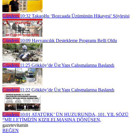
Gündem
10:32
Takaoğlu ‘Bozcaada Üzümünün Hikayesi’ Söyleşişi
Gündem
10:09
Hayvancılık Destekleme Programı Belli Oldu
Gündem
11:25
Gökköy’de Üst Yapı Çalışmalarına Başlandı
Gündem
11:22
Gökköy’de Üst Yapı Çalışmalarına Başlandı
Gündem
10:01
ATATÜRK’ ÜN HUZURUNDA, 101. YIL SÖZÜ
“MİLLETİMİZİN KIZILELMASINA DÖNÜŞEN,
gazetevitamin
BEĞEN