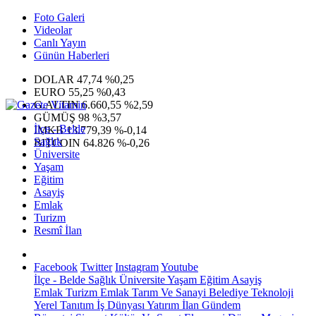
Foto Galeri
Videolar
Canlı Yayın
Günün Haberleri
DOLAR
47,74
%0,25
EURO
55,25
%0,43
G.ALTIN
6.660,55
%2,59
GÜMÜŞ
98
%3,57
İlçe - Belde
IMKB
13.779,39
%-0,14
Sağlık
BITCOIN
64.826
%-0,26
Üniversite
Yaşam
Eğitim
Asayiş
Emlak
Turizm
Resmî İlan
Facebook
Twitter
Instagram
Youtube
İlçe - Belde
Sağlık
Üniversite
Yaşam
Eğitim
Asayiş
Emlak
Turizm
Emlak
Tarım Ve Sanayi
Belediye
Teknoloji
Yerel
Tanıtım
İş Dünyası
Yatırım
İlan
Gündem