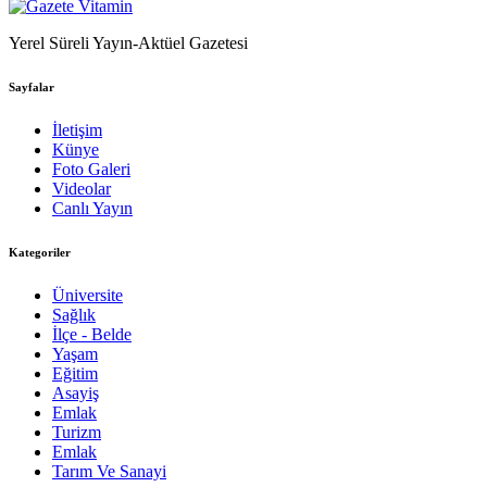
Yerel Süreli Yayın-Aktüel Gazetesi
Sayfalar
İletişim
Künye
Foto Galeri
Videolar
Canlı Yayın
Kategoriler
Üniversite
Sağlık
İlçe - Belde
Yaşam
Eğitim
Asayiş
Emlak
Turizm
Emlak
Tarım Ve Sanayi