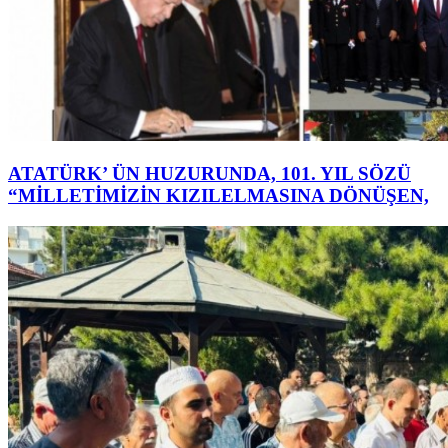
ATATÜRK’ ÜN HUZURUNDA, 101. YIL SÖZÜ
“MİLLETİMİZİN KIZILELMASINA DÖNÜŞEN,