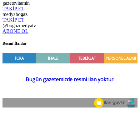
gazetevitamin
TAKİP ET
medyabogaz
TAKİP ET
@bogazmedyatv
ABONE OL
Resmî İlanlar