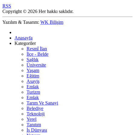
RSS
Copyright © 2026 Her hakkı saklıdır.
Yazılım & Tasarım:
WK Bilişim
Anasayfa
Kategoriler
Resmî İlan
İlçe - Belde
Sağlık
Üniversite
Yaşam
Eğitim
Asayiş
Emlak
Turizm
Emlak
Tarım Ve Sanayi
Belediye
Teknoloji
Yerel
Tanıtım
İş Dünyası