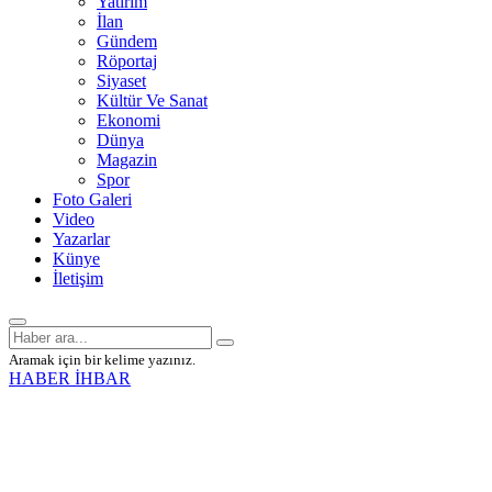
Yatırım
İlan
Gündem
Röportaj
Siyaset
Kültür Ve Sanat
Ekonomi
Dünya
Magazin
Spor
Foto Galeri
Video
Yazarlar
Künye
İletişim
Aramak için bir kelime yazınız.
HABER İHBAR