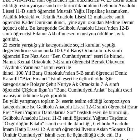
edildiği resim yarışmasında ise birincilik ödülünü Gelibolu Anadolu
Lisesi 11-D sınıfı öğrencisi Mustafa Yağız Hepalkaç kazanırken,
Atatürk Mesleki ve Teknik Anadolu Lisesi 12 muhasebe sınıfı
öğrencisi Kader Durukan ikinci, yine aynı okuldan Medine Demir
üçüncü oldu. Bu kategoride Gelibolu Anadolu Lisesi’nden 12-B
sınıfı öğrencisi Edanur Akbal’ın eseri mansiyon ödülüne layık
görüldü.
22 eserin yarıştığı şiir kategorisinde seçici kurulun yaptığı
değerlendirme sonucunda 100.Yıl Barış Ortaokulu 5-B sınıfı
öğrencisi Ece Naz Acar “Ben Cumhuriyetim” eseri ile birinci,
Namık Kemal Ortaokulu 7-E sınıfı öğrencisi Berrak Okuyucu
“Aydınlık Yarınlara” isimli eseri ile
ikinci, 100.Yıl Barış Ortaokulu’ndan 5-B sınıfı öğrencisi Deniz
Karanfil “Bize Emanet” isimli eseri ile üçüncü oldu. Şiir
kategorisinde Bolayır Şehit Nuriye Ak Ortaokulu 7-A sınıfı
öğrencisi Çiğdem Ilgın’ın “Bana Cumhuriyeti Anlat” başlıklı eseri
mansiyon ödülüne layık görüldü.
Bu yılki yarışmaya toplam 24 eserin teslim edildiği kompozisyon
kategorisinde ise Gelibolu Anadolu Lisesi 12-C sınıfı öğrencisi Esrar
Erer “Beni Yağmur Damlalarına Sor” başlıklı eseri ile birinciliği,
Gelibolu Anadolu Lisesi 11-B sınıfı öğrencisi Yağmur Taşdeniz
“Özgürlüğün Kitabı” isimli eseri ile ikinciliği, Gelibolu Anadolu
İmam Hatip Lisesi 12-A sınıfı öğrencisi İlvenur Aslan “Sonsuz Bir
Ümittir Cumhuriyet” isimli eseri ile üçüncülüğü elde etti. Bu