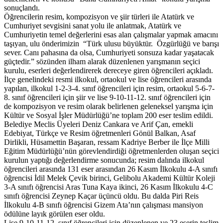
sonuçlandı.
Öğrencilerin resim, kompozisyon ve şiir türleri ile Atatürk ve
Cumhuriyet sevgisini sanat yolu ile anlatmak, Atatürk ve
Cumhuriyetin temel değerlerini esas alan çalışmalar yapmak amacını
taşıyan, ulu önderimizin “Türk ulusu büyüktür. Özgürlüğü ve barışı
sever. Canı pahasına da olsa, Cumhuriyeti sonsuza kadar yaşatacak
güçtedir.” sözünden ilham alarak düzenlenen yarışmanın seçici
kurulu, eserleri değerlendirerek dereceye giren öğrencileri açıkladı.
İlçe genelindeki resmi ilkokul, ortaokul ve lise öğrencileri arasında
yapılan, ilkokul 1-2-3-4. sınıf öğrencileri için resim, ortaokul 5-6-7-
8. sınıf öğrencileri için şiir ve lise 9-10-11-12. sınıf öğrencileri için
de kompozisyon ve resim olarak belirlenen geleneksel yarışma için
Kültür ve Sosyal İşler Müdürlüğü’ne toplam 200 eser teslim edildi.
Belediye Meclis Üyeleri Deniz Cankara ve Arif Çan, emekli
Edebiyat, Türkçe ve Resim öğretmenleri Gönül Balkan, Asaf
Dirlikli, Hüsamettin Başaran, ressam Kadriye Berber ile İlçe Milli
Eğitim Müdürlüğü’nün görevlendirdiği öğretmenlerden oluşan seçici
kurulun yaptığı değerlendirme sonucunda; resim dalında ilkokul
öğrencileri arasında 131 eser arasından 26 Kasım İlkokulu 4-A sınıfı
öğrencisi İdil Melek Çevik birinci, Gelibolu Akademi Kültür Koleji
3-A sınıfı öğrencisi Aras Tuna Kaya ikinci, 26 Kasım İlkokulu 4-C
sınıfı öğrencisi Zeynep Kaçar üçüncü oldu. Bu dalda Piri Reis
İlkokulu 4-B sınıfı öğrencisi Gizem Ata’nın çalışması mansiyon
ödülüne layık görülen eser oldu.
Lise 9-10-11-12. sınıf öğrencileri için düzenlenen ve 23 eserin teslim