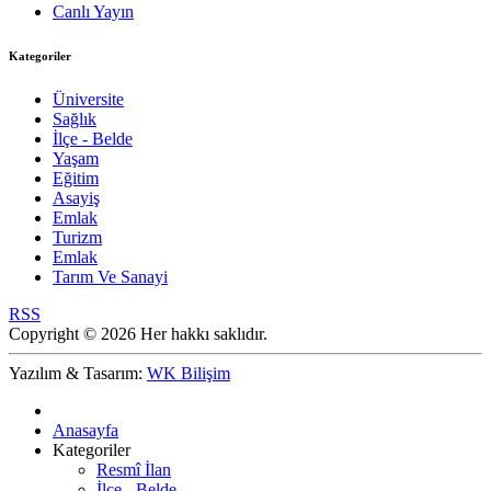
Canlı Yayın
Kategoriler
Üniversite
Sağlık
İlçe - Belde
Yaşam
Eğitim
Asayiş
Emlak
Turizm
Emlak
Tarım Ve Sanayi
RSS
Copyright © 2026 Her hakkı saklıdır.
Yazılım & Tasarım:
WK Bilişim
Anasayfa
Kategoriler
Resmî İlan
İlçe - Belde