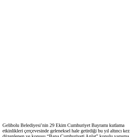
Gelibolu Belediyesi’nin 29 Ekim Cumhuriyet Bayramı kutlama
etkinlikleri çerçevesinde geleneksel hale getirdiği bu yıl altıncı kez
düzenlenen ve konusu “Bana Cumhuriyeti Anlat” konulu yarışma