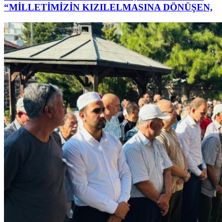
“MİLLETİMİZİN KIZILELMASINA DÖNÜŞEN,