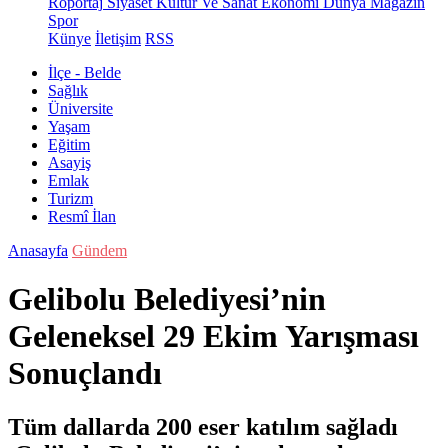
Röportaj
Siyaset
Kültür Ve Sanat
Ekonomi
Dünya
Magazin
Spor
Künye
İletişim
RSS
İlçe - Belde
Sağlık
Üniversite
Yaşam
Eğitim
Asayiş
Emlak
Turizm
Resmî İlan
Anasayfa
Gündem
Gelibolu Belediyesi’nin
Geleneksel 29 Ekim Yarışması
Sonuçlandı
Tüm dallarda 200 eser katılım sağladı