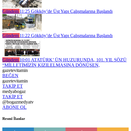
Gündem
11:25
Gökköy’de Üst Yapı Çalışmalarına Başlandı
Gündem
11:22
Gökköy’de Üst Yapı Çalışmalarına Başlandı
Gündem
10:01
ATATÜRK’ ÜN HUZURUNDA, 101. YIL SÖZÜ
“MİLLETİMİZİN KIZILELMASINA DÖNÜŞEN,
gazetevitamin
BEĞEN
gazetevitamin
TAKİP ET
medyabogaz
TAKİP ET
@bogazmedyatv
ABONE OL
Resmî İlanlar