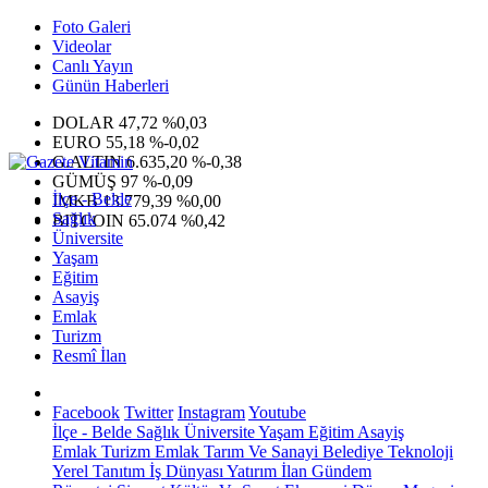
Foto Galeri
Videolar
Canlı Yayın
Günün Haberleri
DOLAR
47,72
%0,03
EURO
55,18
%-0,02
G.ALTIN
6.635,20
%-0,38
GÜMÜŞ
97
%-0,09
İlçe - Belde
IMKB
13.779,39
%0,00
Sağlık
BITCOIN
65.074
%0,42
Üniversite
Yaşam
Eğitim
Asayiş
Emlak
Turizm
Resmî İlan
Facebook
Twitter
Instagram
Youtube
İlçe - Belde
Sağlık
Üniversite
Yaşam
Eğitim
Asayiş
Emlak
Turizm
Emlak
Tarım Ve Sanayi
Belediye
Teknoloji
Yerel
Tanıtım
İş Dünyası
Yatırım
İlan
Gündem