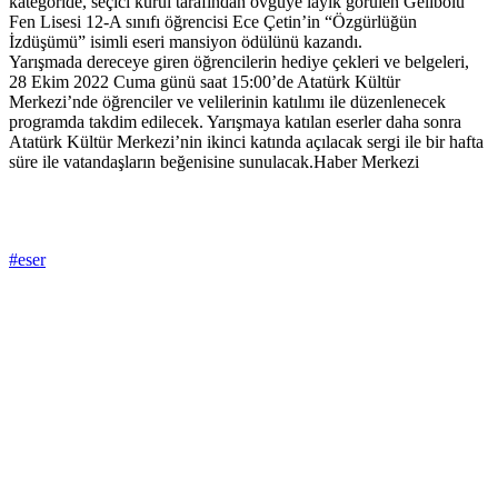
kategoride, seçici kurul tarafından övgüye layık görülen Gelibolu
Fen Lisesi 12-A sınıfı öğrencisi Ece Çetin’in “Özgürlüğün
İzdüşümü” isimli eseri mansiyon ödülünü kazandı.
Yarışmada dereceye giren öğrencilerin hediye çekleri ve belgeleri,
28 Ekim 2022 Cuma günü saat 15:00’de Atatürk Kültür
Merkezi’nde öğrenciler ve velilerinin katılımı ile düzenlenecek
programda takdim edilecek. Yarışmaya katılan eserler daha sonra
Atatürk Kültür Merkezi’nin ikinci katında açılacak sergi ile bir hafta
süre ile vatandaşların beğenisine sunulacak.Haber Merkezi
#eser