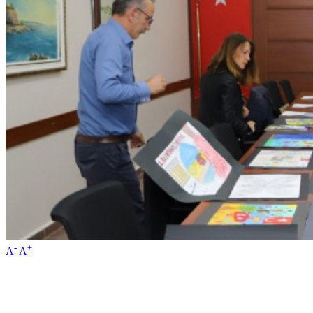
-
+
A
A