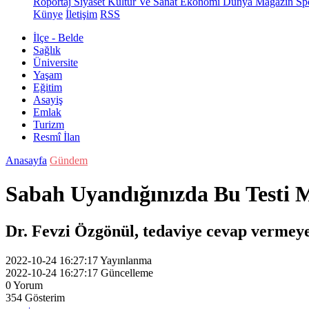
Röportaj
Siyaset
Kültür Ve Sanat
Ekonomi
Dünya
Magazin
Sp
Künye
İletişim
RSS
İlçe - Belde
Sağlık
Üniversite
Yaşam
Eğitim
Asayiş
Emlak
Turizm
Resmî İlan
Anasayfa
Gündem
Sabah Uyandığınızda Bu Testi M
Dr. Fevzi Özgönül, tedaviye cevap vermeyen
2022-10-24 16:27:17
Yayınlanma
2022-10-24 16:27:17
Güncelleme
0
Yorum
354
Gösterim