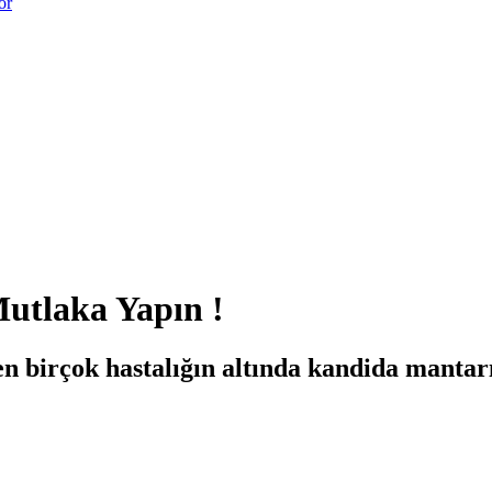
or
utlaka Yapın !
 birçok hastalığın altında kandida mantarı 