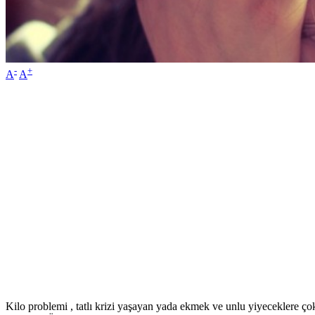
-
+
A
A
Kilo problemi , tatlı krizi yaşayan yada ekmek ve unlu yiyeceklere ç