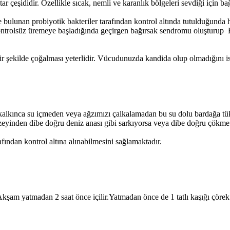
çeşididir. Özellikle sıcak, nemli ve karanlık bölgeleri sevdiği için bağ
nan probiyotik bakteriler tarafından kontrol altında tutulduğunda hasta
 kontrolsüz üremeye başladığında geçirgen bağırsak sendromu oluşturup H
 şekilde çoğalması yeterlidir. Vücudunuzda kandida olup olmadığını ise 
n kalkınca su içmeden veya ağzımızı çalkalamadan bu su dolu bardağa 
zeyinden dibe doğru deniz anası gibi sarkıyorsa veya dibe doğru çökme
fından kontrol altına alınabilmesini sağlamaktadır.
Akşam yatmadan 2 saat önce içilir.Yatmadan önce de 1 tatlı kaşığı çörek 