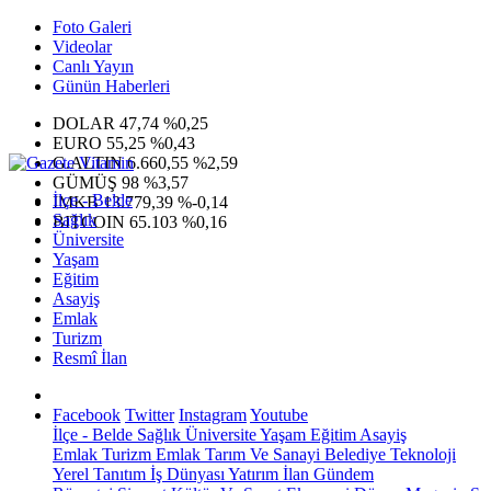
Foto Galeri
Videolar
Canlı Yayın
Günün Haberleri
DOLAR
47,74
%0,25
EURO
55,25
%0,43
G.ALTIN
6.660,55
%2,59
GÜMÜŞ
98
%3,57
İlçe - Belde
IMKB
13.779,39
%-0,14
Sağlık
BITCOIN
65.103
%0,16
Üniversite
Yaşam
Eğitim
Asayiş
Emlak
Turizm
Resmî İlan
Facebook
Twitter
Instagram
Youtube
İlçe - Belde
Sağlık
Üniversite
Yaşam
Eğitim
Asayiş
Emlak
Turizm
Emlak
Tarım Ve Sanayi
Belediye
Teknoloji
Yerel
Tanıtım
İş Dünyası
Yatırım
İlan
Gündem