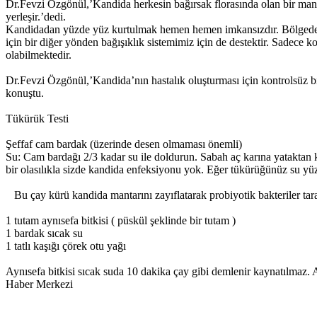
Dr.Fevzi Özgönül,’Kandida herkesin bağırsak florasında olan bir mantar 
yerleşir.’dedi.
Kandidadan yüzde yüz kurtulmak hemen hemen imkansızdır. Bölgede bulu
için bir diğer yönden bağışıklık sistemimiz için de destektir. Sadece
olabilmektedir.
Dr.Fevzi Özgönül,’Kandida’nın hastalık oluşturması için kontrolsüz bir
konuştu.
Tükürük Testi
Şeffaf cam bardak (üzerinde desen olmaması önemli)
Su: Cam bardağı 2/3 kadar su ile doldurun. Sabah aç karına yatakta
bir olasılıkla sizde kandida enfeksiyonu yok. Eğer tükürüğünüz su yü
Bu çay kürü kandida mantarını zayıflatarak probiyotik bakteriler tara
1 tutam aynısefa bitkisi ( püskül şeklinde bir tutam )
1 bardak sıcak su
1 tatlı kaşığı çörek otu yağı
Aynısefa bitkisi sıcak suda 10 dakika çay gibi demlenir kaynatılmaz. 
Haber Merkezi