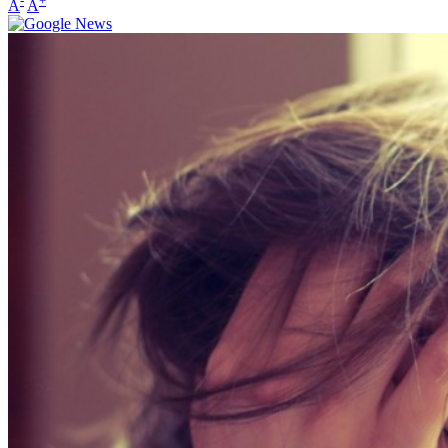
-
+
A
A