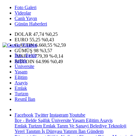
Foto Galeri
Videolar
Canlı Yayın
Günün Haberleri
DOLAR
47,74
%0,25
EURO
55,25
%0,43
G.ALTIN
6.660,55
%2,59
GÜMÜŞ
98
%3,57
İlçe - Belde
IMKB
13.779,39
%-0,14
Sağlık
BITCOIN
64.996
%0,49
Üniversite
Yaşam
Eğitim
Asayiş
Emlak
Turizm
Resmî İlan
Facebook
Twitter
Instagram
Youtube
İlçe - Belde
Sağlık
Üniversite
Yaşam
Eğitim
Asayiş
Emlak
Turizm
Emlak
Tarım Ve Sanayi
Belediye
Teknoloji
Yerel
Tanıtım
İş Dünyası
Yatırım
İlan
Gündem