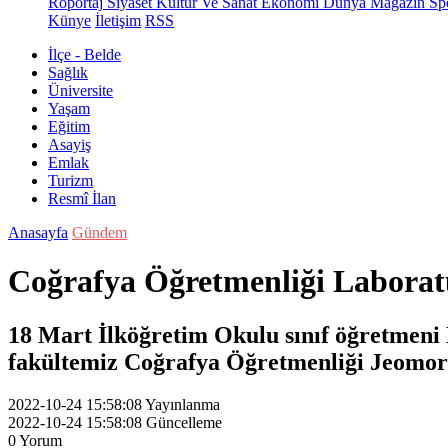
Röportaj
Siyaset
Kültür Ve Sanat
Ekonomi
Dünya
Magazin
Sp
Künye
İletişim
RSS
İlçe - Belde
Sağlık
Üniversite
Yaşam
Eğitim
Asayiş
Emlak
Turizm
Resmî İlan
Anasayfa
Gündem
Coğrafya Öğretmenliği Laboratu
18 Mart İlköğretim Okulu sınıf öğretmeni 
fakültemiz Coğrafya Öğretmenliği Jeomorfo
2022-10-24 15:58:08
Yayınlanma
2022-10-24 15:58:08
Güncelleme
0
Yorum