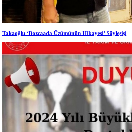
Takaoğlu ‘Bozcaada Üzümünün Hikayesi’ Söyleşişi