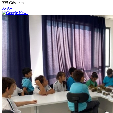
335
Gösterim
-
+
A
A