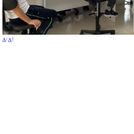
-
+
A
A