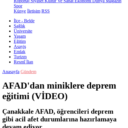
Röportaj
Siyaset
Kültür Ve Sanat
Ekonomi
Dünya
Magazin
Spor
Künye
İletişim
RSS
İlçe - Belde
Sağlık
Üniversite
Yaşam
Eğitim
Asayiş
Emlak
Turizm
Resmî İlan
Anasayfa
Gündem
AFAD'dan miniklere deprem
eğitimi (VİDEO)
Çanakkale AFAD, öğrencileri deprem
gibi acil afet durumlarına hazırlamaya
devam ediyor.