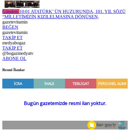
Gündem
10:01
ATATÜRK’ ÜN HUZURUNDA, 101. YIL SÖZÜ
“MİLLETİMİZİN KIZILELMASINA DÖNÜŞEN,
gazetevitamin
BEĞEN
gazetevitamin
TAKİP ET
medyabogaz
TAKİP ET
@bogazmedyatv
ABONE OL
Resmî İlanlar