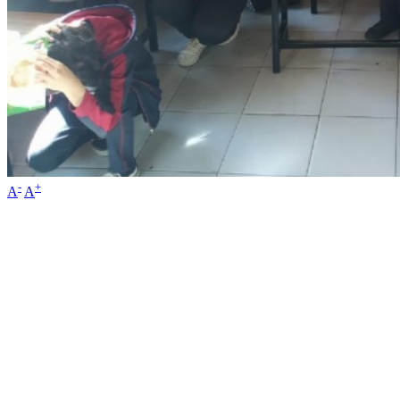
-
+
A
A