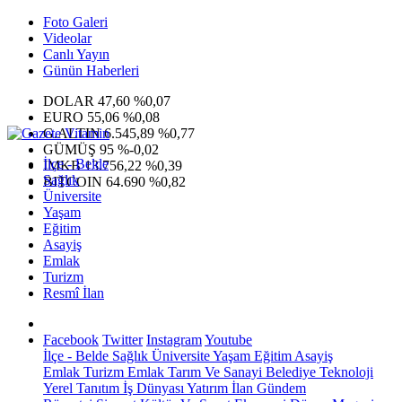
Foto Galeri
Videolar
Canlı Yayın
Günün Haberleri
DOLAR
47,60
%0,07
EURO
55,06
%0,08
G.ALTIN
6.545,89
%0,77
GÜMÜŞ
95
%-0,02
İlçe - Belde
IMKB
13.756,22
%0,39
Sağlık
BITCOIN
64.690
%0,82
Üniversite
Yaşam
Eğitim
Asayiş
Emlak
Turizm
Resmî İlan
Facebook
Twitter
Instagram
Youtube
İlçe - Belde
Sağlık
Üniversite
Yaşam
Eğitim
Asayiş
Emlak
Turizm
Emlak
Tarım Ve Sanayi
Belediye
Teknoloji
Yerel
Tanıtım
İş Dünyası
Yatırım
İlan
Gündem