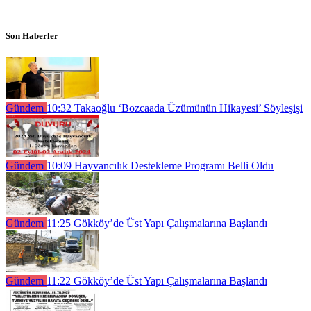
Son Haberler
Gündem
10:32
Takaoğlu ‘Bozcaada Üzümünün Hikayesi’ Söyleşişi
Gündem
10:09
Hayvancılık Destekleme Programı Belli Oldu
Gündem
11:25
Gökköy’de Üst Yapı Çalışmalarına Başlandı
Gündem
11:22
Gökköy’de Üst Yapı Çalışmalarına Başlandı