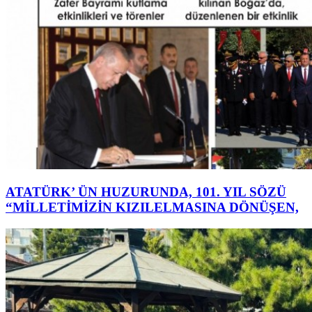
ATATÜRK’ ÜN HUZURUNDA, 101. YIL SÖZÜ
“MİLLETİMİZİN KIZILELMASINA DÖNÜŞEN,