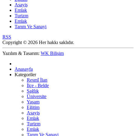
Asayiş
Emlak
Turizm
Emlak
Tarım Ve Sanayi
RSS
Copyright © 2026 Her hakkı saklıdır.
Yazılım & Tasarım:
WK Bilişim
Anasayfa
Kategoriler
Resmî İlan
İlçe - Belde
Sağlık
Üniversite
Yaşam
Eğitim
Asayiş
Emlak
Turizm
Emlak
Tarım Ve Sanayi