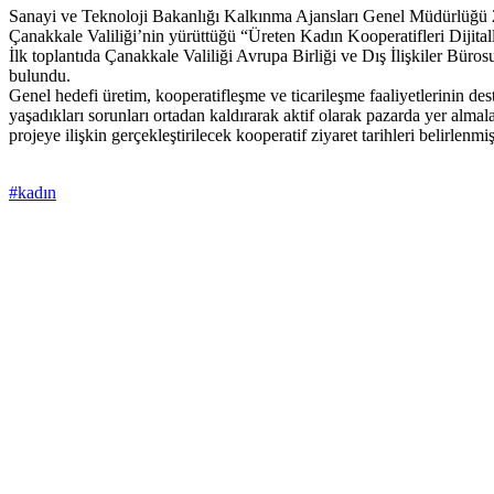
Sanayi ve Teknoloji Bakanlığı Kalkınma Ajansları Genel Müdürlüğü
Çanakkale Valiliği’nin yürüttüğü “Üreten Kadın Kooperatifleri Dijitalleş
İlk toplantıda Çanakkale Valiliği Avrupa Birliği ve Dış İlişkiler Büros
bulundu.
Genel hedefi üretim, kooperatifleşme ve ticarileşme faaliyetlerinin d
yaşadıkları sorunları ortadan kaldırarak aktif olarak pazarda yer almala
projeye ilişkin gerçekleştirilecek kooperatif ziyaret tarihleri belirlenm
#kadın