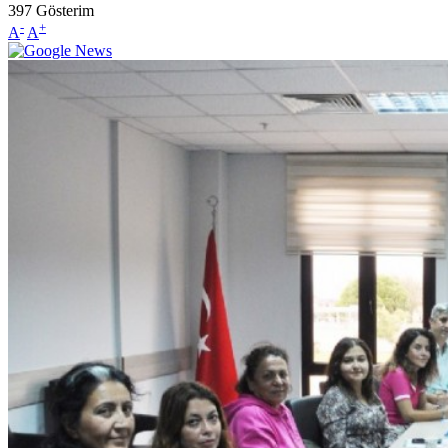
397
Gösterim
-
+
A
A