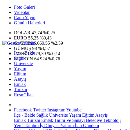
Foto Galeri
Videolar
Canlı Yayın
Günün Haberleri
DOLAR
47,74
%0,25
EURO
55,25
%0,43
G.ALTIN
6.660,55
%2,59
GÜMÜŞ
98
%3,57
İlçe - Belde
IMKB
13.779,39
%-0,14
Sağlık
BITCOIN
64.924
%0,76
Üniversite
Yaşam
Eğitim
Asayiş
Emlak
Turizm
Resmî İlan
Facebook
Twitter
Instagram
Youtube
İlçe - Belde
Sağlık
Üniversite
Yaşam
Eğitim
Asayiş
Emlak
Turizm
Emlak
Tarım Ve Sanayi
Belediye
Teknoloji
Yerel
Tanıtım
İş Dünyası
Yatırım
İlan
Gündem