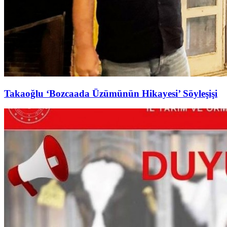
Takaoğlu ‘Bozcaada Üzümünün Hikayesi’ Söyleşişi