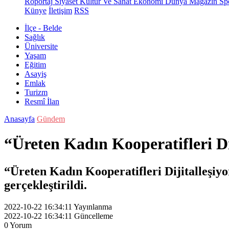
Röportaj
Siyaset
Kültür Ve Sanat
Ekonomi
Dünya
Magazin
Sp
Künye
İletişim
RSS
İlçe - Belde
Sağlık
Üniversite
Yaşam
Eğitim
Asayiş
Emlak
Turizm
Resmî İlan
Anasayfa
Gündem
“Üreten Kadın Kooperatifleri Di
“Üreten Kadın Kooperatifleri Dijitalleşiyor
gerçekleştirildi.
2022-10-22 16:34:11
Yayınlanma
2022-10-22 16:34:11
Güncelleme
0
Yorum