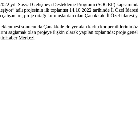
 2022 yılı Sosyal Gelişmeyi Destekleme Programı (SOGEP) kapsamında
iyor” adlı projesinin ilk toplantısı 14.10.2022 tarihinde İl Özel İdaresi
u çalışanları, proje ortağı kuruluşlardan olan Çanakkale İl Özel İdaresi 
esteklenmesi sonucunda Çanakkale’de yer alan kadın kooperatiflerinin öz
rını sağlamak olan projeye ilişkin olarak yapılan toplantıda; proje genel
iştir.Haber Merkezi