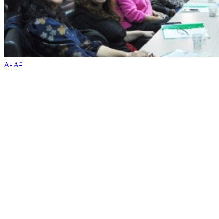
-
+
A
A