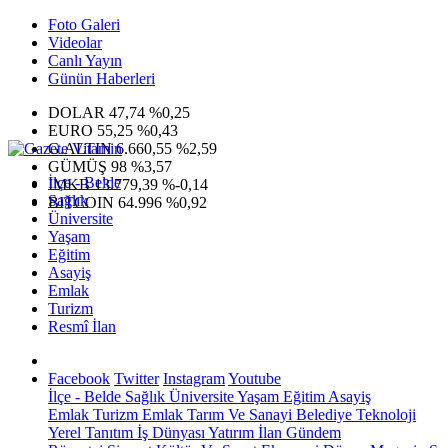
Foto Galeri
Videolar
Canlı Yayın
Günün Haberleri
DOLAR
47,74
%0,25
EURO
55,25
%0,43
G.ALTIN
6.660,55
%2,59
GÜMÜŞ
98
%3,57
İlçe - Belde
IMKB
13.779,39
%-0,14
Sağlık
BITCOIN
64.996
%0,92
Üniversite
Yaşam
Eğitim
Asayiş
Emlak
Turizm
Resmî İlan
Facebook
Twitter
Instagram
Youtube
İlçe - Belde
Sağlık
Üniversite
Yaşam
Eğitim
Asayiş
Emlak
Turizm
Emlak
Tarım Ve Sanayi
Belediye
Teknoloji
Yerel
Tanıtım
İş Dünyası
Yatırım
İlan
Gündem