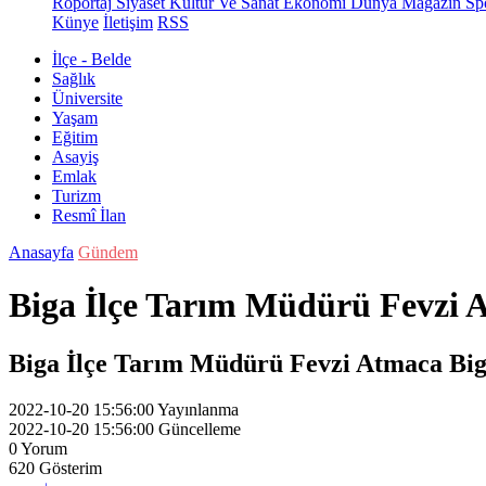
Röportaj
Siyaset
Kültür Ve Sanat
Ekonomi
Dünya
Magazin
Sp
Künye
İletişim
RSS
İlçe - Belde
Sağlık
Üniversite
Yaşam
Eğitim
Asayiş
Emlak
Turizm
Resmî İlan
Anasayfa
Gündem
Biga İlçe Tarım Müdürü Fevzi A
Biga İlçe Tarım Müdürü Fevzi Atmaca Biga 
2022-10-20 15:56:00
Yayınlanma
2022-10-20 15:56:00
Güncelleme
0
Yorum
620
Gösterim