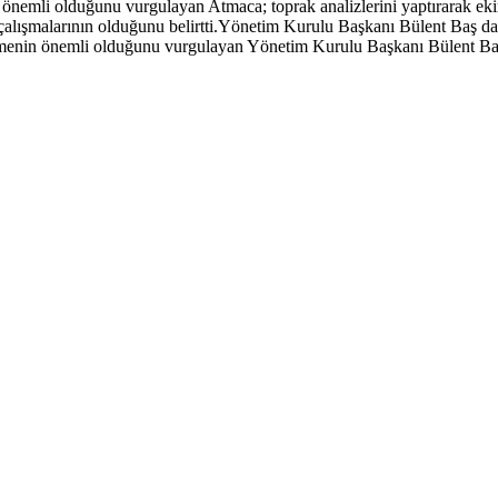
 önemli olduğunu vurgulayan Atmaca; toprak analizlerini yaptırarak ekim
çalışmalarının olduğunu belirtti.Yönetim Kurulu Başkanı Bülent Baş da 
yürütmenin önemli olduğunu vurgulayan Yönetim Kurulu Başkanı Bülent B