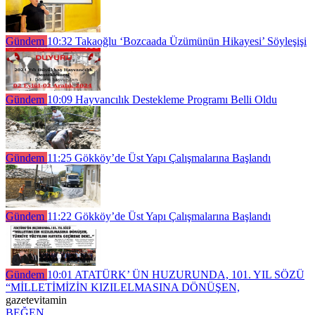
Gündem
10:32
Takaoğlu ‘Bozcaada Üzümünün Hikayesi’ Söyleşişi
Gündem
10:09
Hayvancılık Destekleme Programı Belli Oldu
Gündem
11:25
Gökköy’de Üst Yapı Çalışmalarına Başlandı
Gündem
11:22
Gökköy’de Üst Yapı Çalışmalarına Başlandı
Gündem
10:01
ATATÜRK’ ÜN HUZURUNDA, 101. YIL SÖZÜ
“MİLLETİMİZİN KIZILELMASINA DÖNÜŞEN,
gazetevitamin
BEĞEN