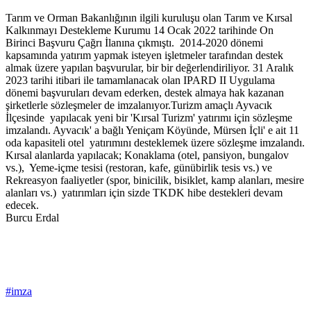
Tarım ve Orman Bakanlığının ilgili kuruluşu olan Tarım ve Kırsal
Kalkınmayı Destekleme Kurumu 14 Ocak 2022 tarihinde On
Birinci Başvuru Çağrı İlanına çıkmıştı. 2014-2020 dönemi
kapsamında yatırım yapmak isteyen işletmeler tarafından destek
almak üzere yapılan başvurular, bir bir değerlendiriliyor. 31 Aralık
2023 tarihi itibari ile tamamlanacak olan IPARD II Uygulama
dönemi başvuruları devam ederken, destek almaya hak kazanan
şirketlerle sözleşmeler de imzalanıyor.Turizm amaçlı Ayvacık
İlçesinde yapılacak yeni bir 'Kırsal Turizm' yatırımı için sözleşme
imzalandı. Ayvacık' a bağlı Yeniçam Köyünde, Mürsen İçli' e ait 11
oda kapasiteli otel yatırımını desteklemek üzere sözleşme imzalandı.
Kırsal alanlarda yapılacak; Konaklama (otel, pansiyon, bungalov
vs.), Yeme-içme tesisi (restoran, kafe, günübirlik tesis vs.) ve
Rekreasyon faaliyetler (spor, binicilik, bisiklet, kamp alanları, mesire
alanları vs.) yatırımları için sizde TKDK hibe destekleri devam
edecek.
Burcu Erdal
#imza