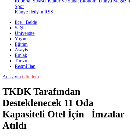
Röportaj
Siyaset
Kültür Ve Sanat
Ekonomi
Dünya
Magazin
Spor
Künye
İletişim
RSS
İlçe - Belde
Sağlık
Üniversite
Yaşam
Eğitim
Asayiş
Emlak
Turizm
Resmî İlan
Anasayfa
Gündem
TKDK Tarafından
Desteklenecek 11 Oda
Kapasiteli Otel İçin İmzalar
Atıldı