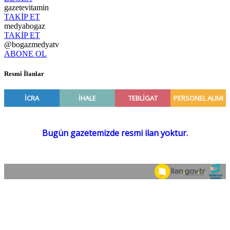
gazetevitamin
TAKİP ET
medyabogaz
TAKİP ET
@bogazmedyatv
ABONE OL
Resmî İlanlar