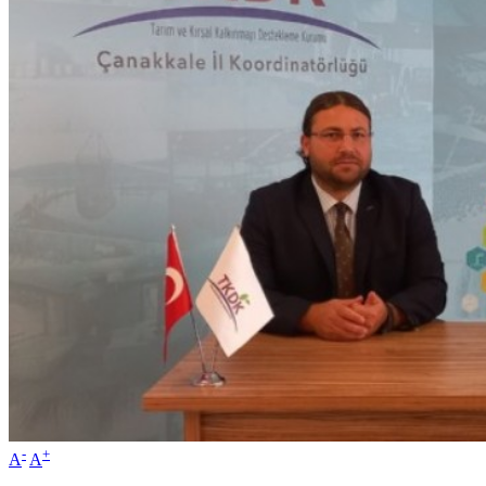
-
+
A
A