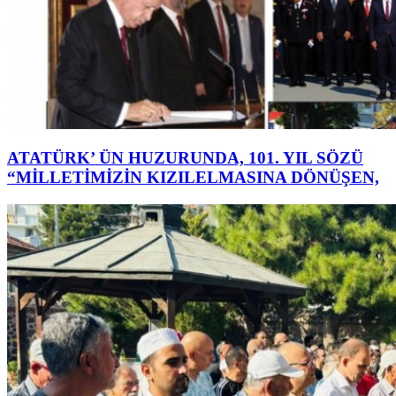
ATATÜRK’ ÜN HUZURUNDA, 101. YIL SÖZÜ
“MİLLETİMİZİN KIZILELMASINA DÖNÜŞEN,