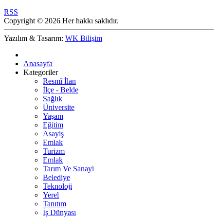
RSS
Copyright © 2026 Her hakkı saklıdır.
Yazılım & Tasarım:
WK Bilişim
Anasayfa
Kategoriler
Resmî İlan
İlçe - Belde
Sağlık
Üniversite
Yaşam
Eğitim
Asayiş
Emlak
Turizm
Emlak
Tarım Ve Sanayi
Belediye
Teknoloji
Yerel
Tanıtım
İş Dünyası