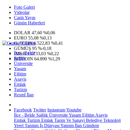
Foto Galeri
Videolar
Canlı Yayın
Günün Haberleri
DOLAR
47,60
%0,06
EURO
55,08
%0,13
G.ALTIN
6.522,83
%0,41
GÜMÜŞ
95
%-0,18
İlçe - Belde
IMKB
13.733,03
%0,22
Sağlık
BITCOIN
64.890
%1,29
Üniversite
Yaşam
Eğitim
Asayiş
Emlak
Turizm
Resmî İlan
Facebook
Twitter
Instagram
Youtube
İlçe - Belde
Sağlık
Üniversite
Yaşam
Eğitim
Asayiş
Emlak
Turizm
Emlak
Tarım Ve Sanayi
Belediye
Teknoloji
Yerel
Tanıtım
İş Dünyası
Yatırım
İlan
Gündem