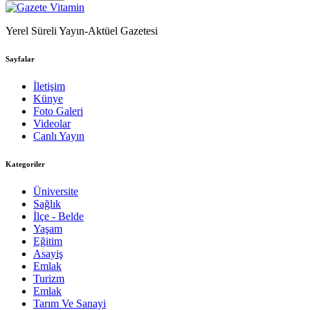
Yerel Süreli Yayın-Aktüel Gazetesi
Sayfalar
İletişim
Künye
Foto Galeri
Videolar
Canlı Yayın
Kategoriler
Üniversite
Sağlık
İlçe - Belde
Yaşam
Eğitim
Asayiş
Emlak
Turizm
Emlak
Tarım Ve Sanayi