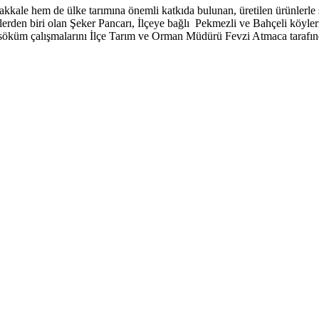
akkale hem de ülke tarımına önemli katkıda bulunan, üretilen ürünlerle s
rden biri olan Şeker Pancarı, İlçeye bağlı Pekmezli ve Bahçeli köyleri
rı söküm çalışmalarını İlçe Tarım ve Orman Müdürü Fevzi Atmaca tarafın