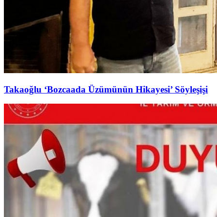
Takaoğlu ‘Bozcaada Üzümünün Hikayesi’ Söyleşişi