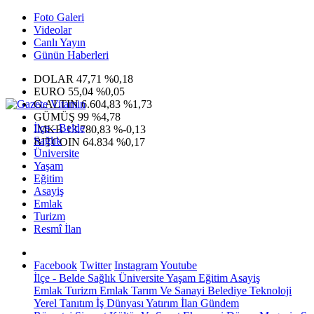
Foto Galeri
Videolar
Canlı Yayın
Günün Haberleri
DOLAR
47,71
%0,18
EURO
55,04
%0,05
G.ALTIN
6.604,83
%1,73
GÜMÜŞ
99
%4,78
İlçe - Belde
IMKB
13.780,83
%-0,13
Sağlık
BITCOIN
64.834
%0,17
Üniversite
Yaşam
Eğitim
Asayiş
Emlak
Turizm
Resmî İlan
Facebook
Twitter
Instagram
Youtube
İlçe - Belde
Sağlık
Üniversite
Yaşam
Eğitim
Asayiş
Emlak
Turizm
Emlak
Tarım Ve Sanayi
Belediye
Teknoloji
Yerel
Tanıtım
İş Dünyası
Yatırım
İlan
Gündem