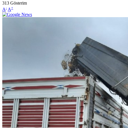
313
Gösterim
-
+
A
A