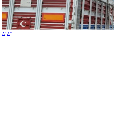
-
+
A
A