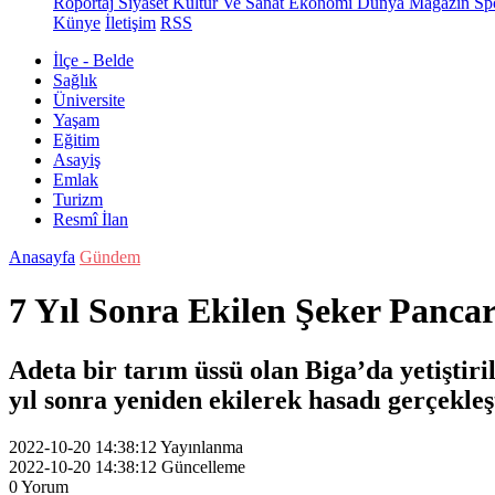
Röportaj
Siyaset
Kültür Ve Sanat
Ekonomi
Dünya
Magazin
Sp
Künye
İletişim
RSS
İlçe - Belde
Sağlık
Üniversite
Yaşam
Eğitim
Asayiş
Emlak
Turizm
Resmî İlan
Anasayfa
Gündem
7 Yıl Sonra Ekilen Şeker Pancar
Adeta bir tarım üssü olan Biga’da yetiştiri
yıl sonra yeniden ekilerek hasadı gerçekleşt
2022-10-20 14:38:12
Yayınlanma
2022-10-20 14:38:12
Güncelleme
0
Yorum