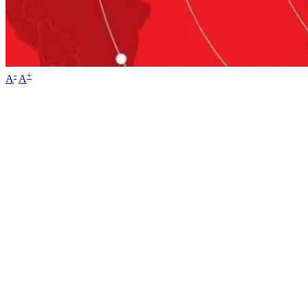
-
+
A
A