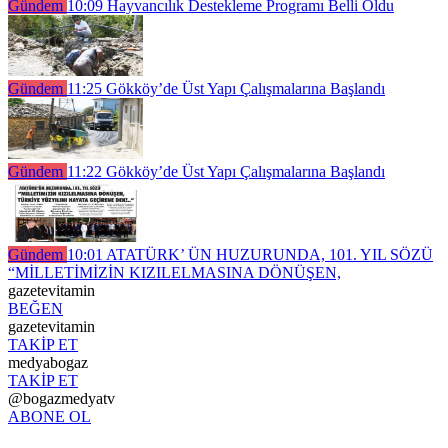
Gündem
10:09
Hayvancılık Destekleme Programı Belli Oldu
Gündem
11:25
Gökköy’de Üst Yapı Çalışmalarına Başlandı
Gündem
11:22
Gökköy’de Üst Yapı Çalışmalarına Başlandı
Gündem
10:01
ATATÜRK’ ÜN HUZURUNDA, 101. YIL SÖZÜ
“MİLLETİMİZİN KIZILELMASINA DÖNÜŞEN,
gazetevitamin
BEĞEN
gazetevitamin
TAKİP ET
medyabogaz
TAKİP ET
@bogazmedyatv
ABONE OL