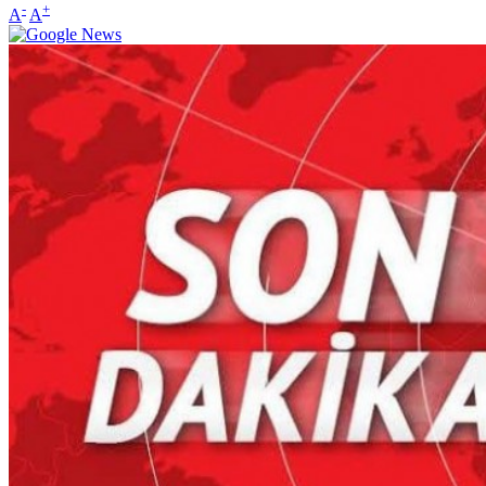
-
+
A
A