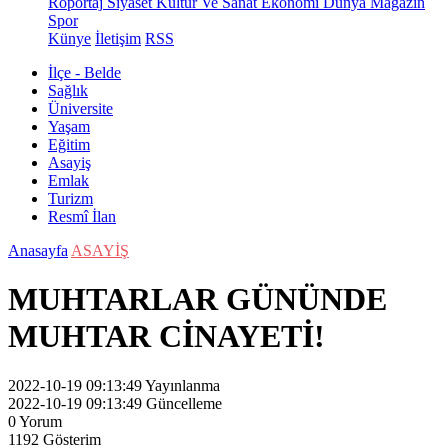
Röportaj
Siyaset
Kültür Ve Sanat
Ekonomi
Dünya
Magazin
Spor
Künye
İletişim
RSS
İlçe - Belde
Sağlık
Üniversite
Yaşam
Eğitim
Asayiş
Emlak
Turizm
Resmî İlan
Anasayfa
ASAYİŞ
MUHTARLAR GÜNÜNDE
MUHTAR CİNAYETİ!
2022-10-19 09:13:49
Yayınlanma
2022-10-19 09:13:49
Güncelleme
0
Yorum
1192
Gösterim