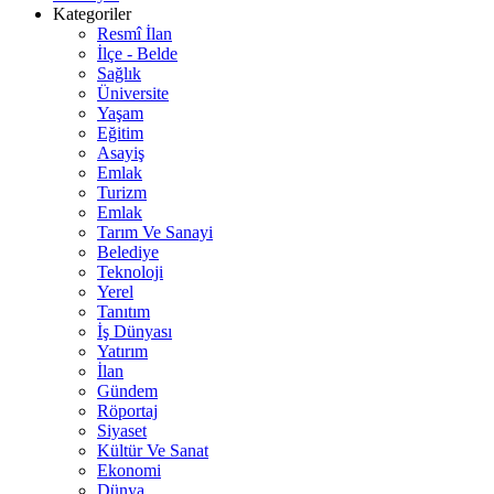
Kategoriler
Resmî İlan
İlçe - Belde
Sağlık
Üniversite
Yaşam
Eğitim
Asayiş
Emlak
Turizm
Emlak
Tarım Ve Sanayi
Belediye
Teknoloji
Yerel
Tanıtım
İş Dünyası
Yatırım
İlan
Gündem
Röportaj
Siyaset
Kültür Ve Sanat
Ekonomi
Dünya