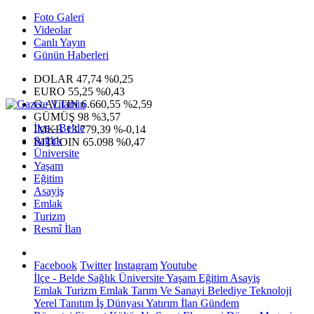
Foto Galeri
Videolar
Canlı Yayın
Günün Haberleri
DOLAR
47,74
%0,25
EURO
55,25
%0,43
G.ALTIN
6.660,55
%2,59
GÜMÜŞ
98
%3,57
İlçe - Belde
IMKB
13.779,39
%-0,14
Sağlık
BITCOIN
65.098
%0,47
Üniversite
Yaşam
Eğitim
Asayiş
Emlak
Turizm
Resmî İlan
Facebook
Twitter
Instagram
Youtube
İlçe - Belde
Sağlık
Üniversite
Yaşam
Eğitim
Asayiş
Emlak
Turizm
Emlak
Tarım Ve Sanayi
Belediye
Teknoloji
Yerel
Tanıtım
İş Dünyası
Yatırım
İlan
Gündem