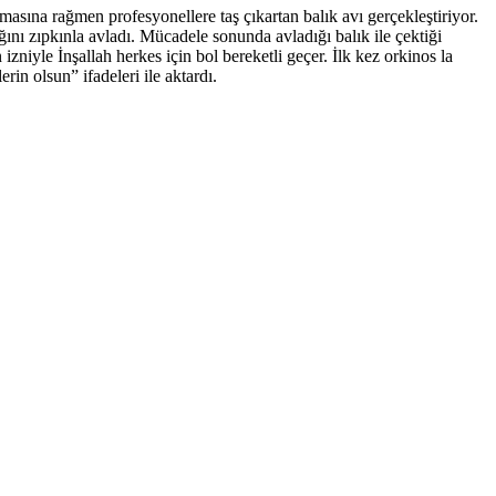
sına rağmen profesyonellere taş çıkartan balık avı gerçekleştiriyor.
nı zıpkınla avladı. Mücadele sonunda avladığı balık ile çektiği
niyle İnşallah herkes için bol bereketli geçer. İlk kez orkinos la
rin olsun” ifadeleri ile aktardı.