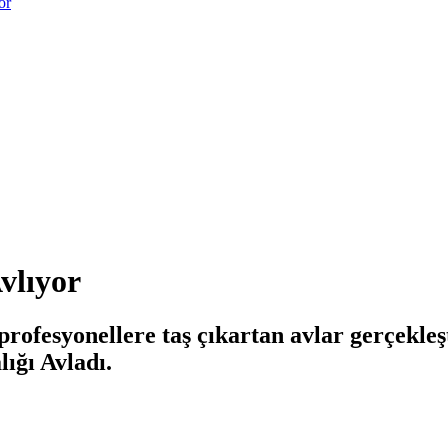
or
vlıyor
rofesyonellere taş çıkartan avlar gerçekleş
lığı Avladı.