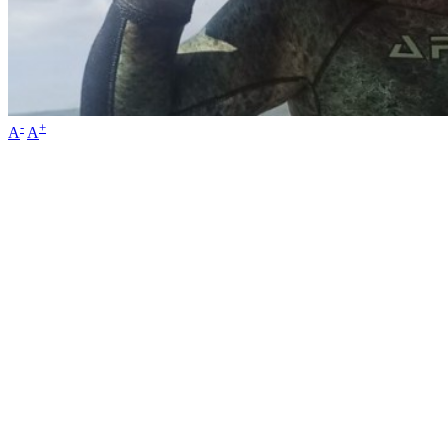
-
+
A
A