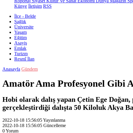
Röportaj
Siyaset
Kültür Ve Sanat
Ekonomi
Dünya
Magazin
Sp
Künye
İletişim
RSS
İlçe - Belde
Sağlık
Üniversite
Yaşam
Eğitim
Asayiş
Emlak
Turizm
Resmî İlan
Anasayfa
Gündem
Amatör Ama Profesyonel Gibi A
Hobi olarak dalış yapan Çetin Ege Doğan, p
gerçekleştirdiği dalışta 50 Kiloluk Akya Ba
2022-10-18 15:56:05
Yayınlanma
2022-10-18 15:56:05
Güncelleme
0
Yorum