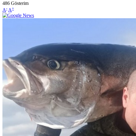
486
Gösterim
-
+
A
A