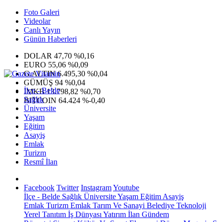
Foto Galeri
Videolar
Canlı Yayın
Günün Haberleri
DOLAR
47,70
%0,16
EURO
55,06
%0,09
G.ALTIN
6.495,30
%0,04
GÜMÜŞ
94
%0,04
İlçe - Belde
IMKB
13.798,82
%0,70
Sağlık
BITCOIN
64.424
%-0,40
Üniversite
Yaşam
Eğitim
Asayiş
Emlak
Turizm
Resmî İlan
Facebook
Twitter
Instagram
Youtube
İlçe - Belde
Sağlık
Üniversite
Yaşam
Eğitim
Asayiş
Emlak
Turizm
Emlak
Tarım Ve Sanayi
Belediye
Teknoloji
Yerel
Tanıtım
İş Dünyası
Yatırım
İlan
Gündem