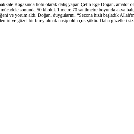
akkale Boğazında hobi olarak dalış yapan Çetin Ege Doğan, amatör olma
mücadele sonunda 50 kiloluk 1 metre 70 santimetre boyunda akya balığı
i ve yorum aldı. Doğan, duygularını, “Sezona hızlı başladık Allah'ın iz
n iri ve güzel bir birey almak nasip oldu çok şükür. Daha güzelleri sizle