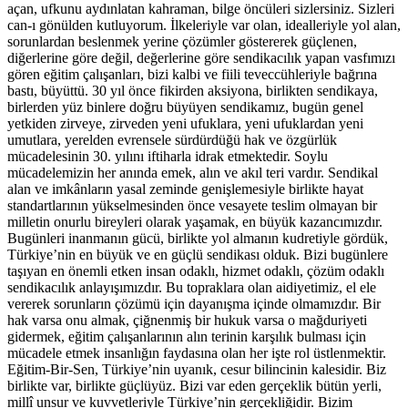
açan, ufkunu aydınlatan kahraman, bilge öncüleri sizlersiniz. Sizleri
can-ı gönülden kutluyorum. İlkeleriyle var olan, idealleriyle yol alan,
sorunlardan beslenmek yerine çözümler göstererek güçlenen,
diğerlerine göre değil, değerlerine göre sendikacılık yapan vasfımızı
gören eğitim çalışanları, bizi kalbi ve fiili teveccühleriyle bağrına
bastı, büyüttü. 30 yıl önce fikirden aksiyona, birlikten sendikaya,
birlerden yüz binlere doğru büyüyen sendikamız, bugün genel
yetkiden zirveye, zirveden yeni ufuklara, yeni ufuklardan yeni
umutlara, yerelden evrensele sürdürdüğü hak ve özgürlük
mücadelesinin 30. yılını iftiharla idrak etmektedir. Soylu
mücadelemizin her anında emek, alın ve akıl teri vardır. Sendikal
alan ve imkânların yasal zeminde genişlemesiyle birlikte hayat
standartlarının yükselmesinden önce vesayete teslim olmayan bir
milletin onurlu bireyleri olarak yaşamak, en büyük kazancımızdır.
Bugünleri inanmanın gücü, birlikte yol almanın kudretiyle gördük,
Türkiye’nin en büyük ve en güçlü sendikası olduk. Bizi bugünlere
taşıyan en önemli etken insan odaklı, hizmet odaklı, çözüm odaklı
sendikacılık anlayışımızdır. Bu topraklara olan aidiyetimiz, el ele
vererek sorunların çözümü için dayanışma içinde olmamızdır. Bir
hak varsa onu almak, çiğnenmiş bir hukuk varsa o mağduriyeti
gidermek, eğitim çalışanlarının alın terinin karşılık bulması için
mücadele etmek insanlığın faydasına olan her işte rol üstlenmektir.
Eğitim-Bir-Sen, Türkiye’nin uyanık, cesur bilincinin kalesidir. Biz
birlikte var, birlikte güçlüyüz. Bizi var eden gerçeklik bütün yerli,
millî unsur ve kuvvetleriyle Türkiye’nin gerçekliğidir. Bizim