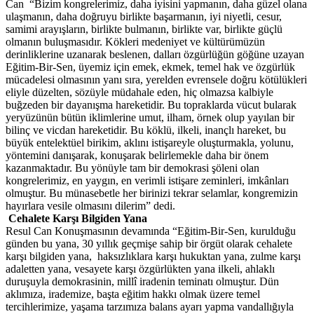
Can “Bizim kongrelerimiz, daha iyisini yapmanın, daha güzel olana
ulaşmanın, daha doğruyu birlikte başarmanın, iyi niyetli, cesur,
samimi arayışların, birlikte bulmanın, birlikte var, birlikte güçlü
olmanın buluşmasıdır. Kökleri medeniyet ve kültürümüzün
derinliklerine uzanarak beslenen, dalları özgürlüğün göğüne uzayan
Eğitim-Bir-Sen, üyemiz için emek, ekmek, temel hak ve özgürlük
mücadelesi olmasının yanı sıra, yerelden evrensele doğru kötülükleri
eliyle düzelten, sözüyle müdahale eden, hiç olmazsa kalbiyle
buğzeden bir dayanışma hareketidir. Bu topraklarda vücut bularak
yeryüzünün bütün iklimlerine umut, ilham, örnek olup yayılan bir
bilinç ve vicdan hareketidir. Bu köklü, ilkeli, inançlı hareket, bu
büyük entelektüel birikim, aklını istişareyle oluşturmakla, yolunu,
yöntemini danışarak, konuşarak belirlemekle daha bir önem
kazanmaktadır. Bu yönüyle tam bir demokrasi şöleni olan
kongrelerimiz, en yaygın, en verimli istişare zeminleri, imkânları
olmuştur. Bu münasebetle her birinizi tekrar selamlar, kongremizin
hayırlara vesile olmasını dilerim” dedi.
Cehalete Karşı Bilgiden Yana
Resul Can Konuşmasının devamında “Eğitim-Bir-Sen, kurulduğu
günden bu yana, 30 yıllık geçmişe sahip bir örgüt olarak cehalete
karşı bilgiden yana, haksızlıklara karşı hukuktan yana, zulme karşı
adaletten yana, vesayete karşı özgürlükten yana ilkeli, ahlaklı
duruşuyla demokrasinin, millî iradenin teminatı olmuştur. Dün
aklımıza, irademize, başta eğitim hakkı olmak üzere temel
tercihlerimize, yaşama tarzımıza balans ayarı yapma vandallığıyla