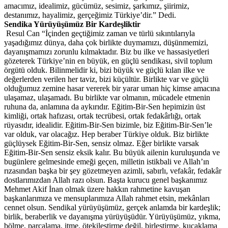
amacımız, idealimiz, gücümüz, sesimiz, şarkımız, şiirimiz,
destanımız, hayalimiz, gerçeğimiz Türkiye’dir.” Dedi.
Sendika Yürüyüşümüz Bir Kardeşliktir
Resul Can “İçinden geçtiğimiz zaman ve türlü sıkıntılarıyla
yaşadığımız dünya, daha çok birlikte duymamızı, düşünmemizi,
dayanışmamızı zorunlu kılmaktadır. Biz bu ilke ve hassasiyetleri
gözeterek Türkiye’nin en büyük, en güçlü sendikası, sivil toplum
örgütü olduk. Bilinmelidir ki, bizi büyük ve güçlü kılan ilke ve
değerlerden verilen her taviz, bizi küçültür. Birlikte var ve güçlü
olduğumuz zemine hasar vererek bir yarar uman hiç kimse amacına
ulaşamaz, ulaşamadı. Bu birlikte var olmanın, mücadele etmenin
ruhuna da, anlamına da aykırıdır. Eğitim-Bir-Sen hepimizin üst
kimliği, ortak hafızası, ortak tecrübesi, ortak fedakârlığı, ortak
rüyasıdır, idealidir. Eğitim-Bir-Sen bizimle, biz Eğitim-Bir-Sen’le
var olduk, var olacağız. Hep beraber Türkiye olduk. Biz birlikte
güçlüysek Eğitim-Bir-Sen, sensiz olmaz. Eğer birlikte varsak
Eğitim-Bir-Sen sensiz eksik kalır. Bu büyük ailenin kuruluşunda ve
bugünlere gelmesinde emeği geçen, milletin istikbali ve Allah’ın
rızasından başka bir şey gözetmeyen azimli, sabırlı, vefakâr, fedakâr
dostlarımızdan Allah razı olsun. Başta kurucu genel başkanımız
Mehmet Akif İnan olmak üzere hakkın rahmetine kavuşan
başkanlarımıza ve mensuplarımıza Allah rahmet etsin, mekânları
cennet olsun. Sendikal yürüyüşümüz, gerçek anlamda bir kardeşlik;
birlik, beraberlik ve dayanışma yürüyüşüdür. Yürüyüşümüz, yıkma,
bölme, parçalama, itme, ötekileştirme değil, birleştirme, kucaklama