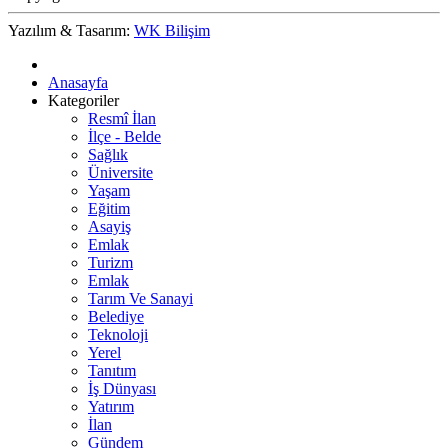
Yazılım & Tasarım:
WK Bilişim
Anasayfa
Kategoriler
Resmî İlan
İlçe - Belde
Sağlık
Üniversite
Yaşam
Eğitim
Asayiş
Emlak
Turizm
Emlak
Tarım Ve Sanayi
Belediye
Teknoloji
Yerel
Tanıtım
İş Dünyası
Yatırım
İlan
Gündem