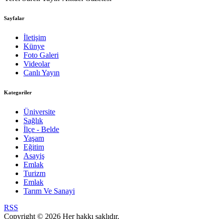
Sayfalar
İletişim
Künye
Foto Galeri
Videolar
Canlı Yayın
Kategoriler
Üniversite
Sağlık
İlçe - Belde
Yaşam
Eğitim
Asayiş
Emlak
Turizm
Emlak
Tarım Ve Sanayi
RSS
Copyright © 2026 Her hakkı saklıdır.