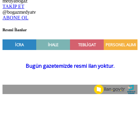
medyabogaz
TAKİP ET
@bogazmedyatv
ABONE OL
Resmî İlanlar