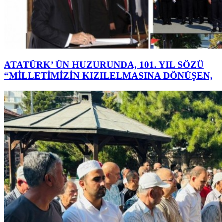
ATATÜRK’ ÜN HUZURUNDA, 101. YIL SÖZÜ
“MİLLETİMİZİN KIZILELMASINA DÖNÜŞEN,