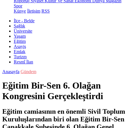
Röportaj
Siyaset
Kültür Ve Sanat
Ekonomi
Dünya
Magazin
Spor
Künye
İletişim
RSS
İlçe - Belde
Sağlık
Üniversite
Yaşam
Eğitim
Asayiş
Emlak
Turizm
Resmî İlan
Anasayfa
Gündem
Eğitim Bir-Sen 6. Olağan
Kongresini Gerçekleştirdi
Eğitim camiasının en önemli Sivil Toplum
Kuruluşlarından biri olan Eğitim Bir-Sen
Çanakkale Şubesinde 6. Olağan Genel