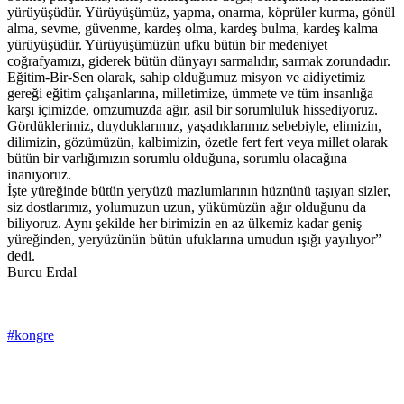
yürüyüşüdür. Yürüyüşümüz, yapma, onarma, köprüler kurma, gönül
alma, sevme, güvenme, kardeş olma, kardeş bulma, kardeş kalma
yürüyüşüdür. Yürüyüşümüzün ufku bütün bir medeniyet
coğrafyamızı, giderek bütün dünyayı sarmalıdır, sarmak zorundadır.
Eğitim-Bir-Sen olarak, sahip olduğumuz misyon ve aidiyetimiz
gereği eğitim çalışanlarına, milletimize, ümmete ve tüm insanlığa
karşı içimizde, omzumuzda ağır, asil bir sorumluluk hissediyoruz.
Gördüklerimiz, duyduklarımız, yaşadıklarımız sebebiyle, elimizin,
dilimizin, gözümüzün, kalbimizin, özetle fert fert veya millet olarak
bütün bir varlığımızın sorumlu olduğuna, sorumlu olacağına
inanıyoruz.
İşte yüreğinde bütün yeryüzü mazlumlarının hüznünü taşıyan sizler,
siz dostlarımız, yolumuzun uzun, yükümüzün ağır olduğunu da
biliyoruz. Aynı şekilde her birimizin en az ülkemiz kadar geniş
yüreğinden, yeryüzünün bütün ufuklarına umudun ışığı yayılıyor”
dedi.
Burcu Erdal
#kongre