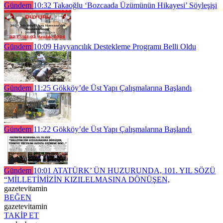
Gündem
10:32
Takaoğlu ‘Bozcaada Üzümünün Hikayesi’ Söyleşişi
Gündem
10:09
Hayvancılık Destekleme Programı Belli Oldu
Gündem
11:25
Gökköy’de Üst Yapı Çalışmalarına Başlandı
Gündem
11:22
Gökköy’de Üst Yapı Çalışmalarına Başlandı
Gündem
10:01
ATATÜRK’ ÜN HUZURUNDA, 101. YIL SÖZÜ
“MİLLETİMİZİN KIZILELMASINA DÖNÜŞEN,
gazetevitamin
BEĞEN
gazetevitamin
TAKİP ET