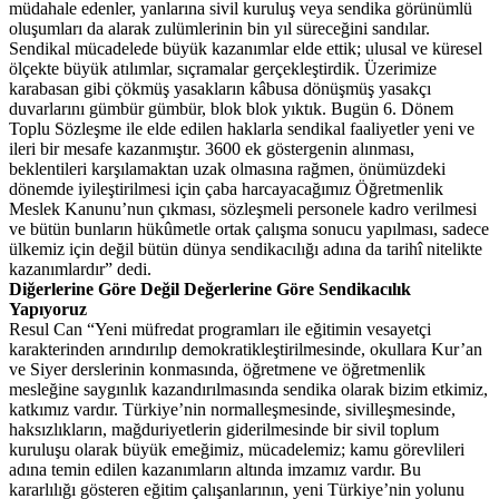
müdahale edenler, yanlarına sivil kuruluş veya sendika görünümlü
oluşumları da alarak zulümlerinin bin yıl süreceğini sandılar.
Sendikal mücadelede büyük kazanımlar elde ettik; ulusal ve küresel
ölçekte büyük atılımlar, sıçramalar gerçekleştirdik. Üzerimize
karabasan gibi çökmüş yasakların kâbusa dönüşmüş yasakçı
duvarlarını gümbür gümbür, blok blok yıktık. Bugün 6. Dönem
Toplu Sözleşme ile elde edilen haklarla sendikal faaliyetler yeni ve
ileri bir mesafe kazanmıştır. 3600 ek göstergenin alınması,
beklentileri karşılamaktan uzak olmasına rağmen, önümüzdeki
dönemde iyileştirilmesi için çaba harcayacağımız Öğretmenlik
Meslek Kanunu’nun çıkması, sözleşmeli personele kadro verilmesi
ve bütün bunların hükûmetle ortak çalışma sonucu yapılması, sadece
ülkemiz için değil bütün dünya sendikacılığı adına da tarihî nitelikte
kazanımlardır” dedi.
Diğerlerine Göre Değil Değerlerine Göre Sendikacılık
Yapıyoruz
Resul Can “Yeni müfredat programları ile eğitimin vesayetçi
karakterinden arındırılıp demokratikleştirilmesinde, okullara Kur’an
ve Siyer derslerinin konmasında, öğretmene ve öğretmenlik
mesleğine saygınlık kazandırılmasında sendika olarak bizim etkimiz,
katkımız vardır. Türkiye’nin normalleşmesinde, sivilleşmesinde,
haksızlıkların, mağduriyetlerin giderilmesinde bir sivil toplum
kuruluşu olarak büyük emeğimiz, mücadelemiz; kamu görevlileri
adına temin edilen kazanımların altında imzamız vardır. Bu
kararlılığı gösteren eğitim çalışanlarının, yeni Türkiye’nin yolunu