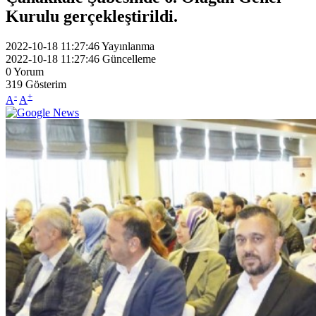
Kurulu gerçekleştirildi.
2022-10-18 11:27:46
Yayınlanma
2022-10-18 11:27:46
Güncelleme
0
Yorum
319
Gösterim
-
+
A
A