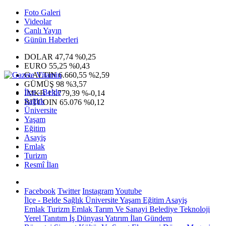
Foto Galeri
Videolar
Canlı Yayın
Günün Haberleri
DOLAR
47,74
%0,25
EURO
55,25
%0,43
G.ALTIN
6.660,55
%2,59
GÜMÜŞ
98
%3,57
İlçe - Belde
IMKB
13.779,39
%-0,14
Sağlık
BITCOIN
65.076
%0,12
Üniversite
Yaşam
Eğitim
Asayiş
Emlak
Turizm
Resmî İlan
Facebook
Twitter
Instagram
Youtube
İlçe - Belde
Sağlık
Üniversite
Yaşam
Eğitim
Asayiş
Emlak
Turizm
Emlak
Tarım Ve Sanayi
Belediye
Teknoloji
Yerel
Tanıtım
İş Dünyası
Yatırım
İlan
Gündem