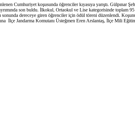
enlenen Cumhuriyet koşusunda öğrenciler kıyasıya yarıştı. Gülpınar Şeh
rımında son buldu. İlkokul, Ortaokul ve Lise kategorisinde toplam 95
Koşu sonunda dereceye giren öğrenciler için ödül töreni düzenlendi. Koş
amına İlçe Jandarma Komutanı Üsteğmen Eren Arslantaş, İlçe Mili Eği