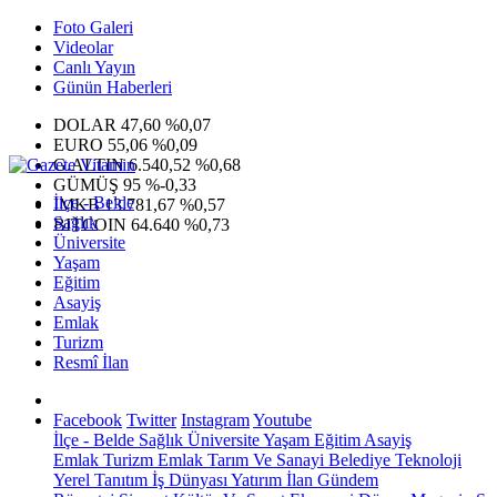
Foto Galeri
Videolar
Canlı Yayın
Günün Haberleri
DOLAR
47,60
%0,07
EURO
55,06
%0,09
G.ALTIN
6.540,52
%0,68
GÜMÜŞ
95
%-0,33
İlçe - Belde
IMKB
13.781,67
%0,57
Sağlık
BITCOIN
64.640
%0,73
Üniversite
Yaşam
Eğitim
Asayiş
Emlak
Turizm
Resmî İlan
Facebook
Twitter
Instagram
Youtube
İlçe - Belde
Sağlık
Üniversite
Yaşam
Eğitim
Asayiş
Emlak
Turizm
Emlak
Tarım Ve Sanayi
Belediye
Teknoloji
Yerel
Tanıtım
İş Dünyası
Yatırım
İlan
Gündem