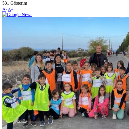
531
Gösterim
-
+
A
A