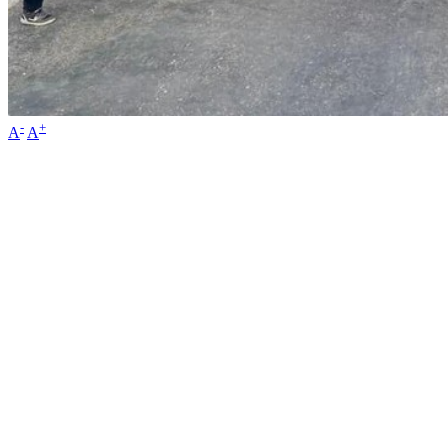
-
+
A
A