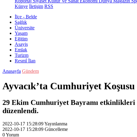
Röportaj
Siyaset
Kültür Ve Sanat
Ekonomi
Dünya
Magazin
Sp
Künye
İletişim
RSS
İlçe - Belde
Sağlık
Üniversite
Yaşam
Eğitim
Asayiş
Emlak
Turizm
Resmî İlan
Anasayfa
Gündem
Ayvacık’ta Cumhuriyet Koşusu G
29 Ekim Cumhuriyet Bayramı etkinlikleri
düzenlendi.
2022-10-17 15:28:09
Yayınlanma
2022-10-17 15:28:09
Güncelleme
0
Yorum