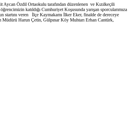
it Aycan Özdil Ortaokulu tarafından düzenlenen ve Kızılkeçili
 öğrencimizin katıldığı Cumhuriyet Koşusunda yarışan sporcularımıza
unun startını veren İlçe Kaymakamı İlker Eker, finalde de dereceye
tim Müdürü Harun Çetin, Gülpınar Köy Muhtarı Erhan Cantürk,