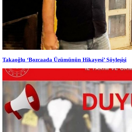
Takaoğlu ‘Bozcaada Üzümünün Hikayesi’ Söyleşişi