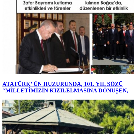
ATATÜRK’ ÜN HUZURUNDA, 101. YIL SÖZÜ
“MİLLETİMİZİN KIZILELMASINA DÖNÜŞEN,