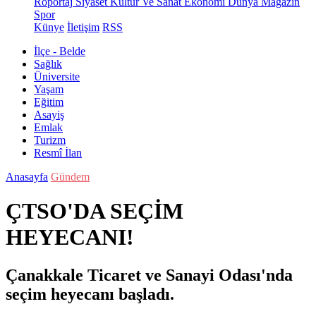
Röportaj
Siyaset
Kültür Ve Sanat
Ekonomi
Dünya
Magazin
Spor
Künye
İletişim
RSS
İlçe - Belde
Sağlık
Üniversite
Yaşam
Eğitim
Asayiş
Emlak
Turizm
Resmî İlan
Anasayfa
Gündem
ÇTSO'DA SEÇİM
HEYECANI!
Çanakkale Ticaret ve Sanayi Odası'nda
seçim heyecanı başladı.