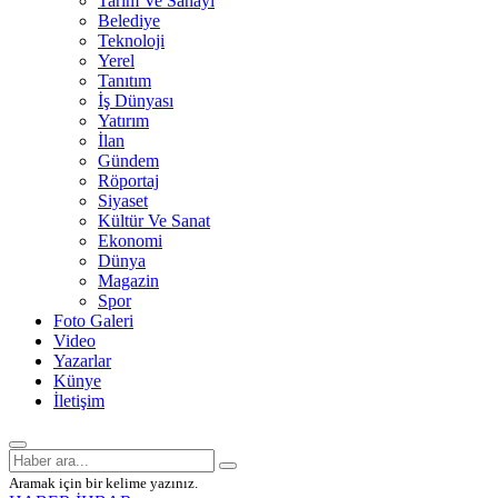
Tarım Ve Sanayi
Belediye
Teknoloji
Yerel
Tanıtım
İş Dünyası
Yatırım
İlan
Gündem
Röportaj
Siyaset
Kültür Ve Sanat
Ekonomi
Dünya
Magazin
Spor
Foto Galeri
Video
Yazarlar
Künye
İletişim
Aramak için bir kelime yazınız.