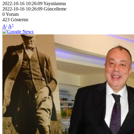
2022-10-16 10:26:09
Yayınlanma
2022-10-16 10:26:09
Güncelleme
0
Yorum
423
Gösterim
-
+
A
A