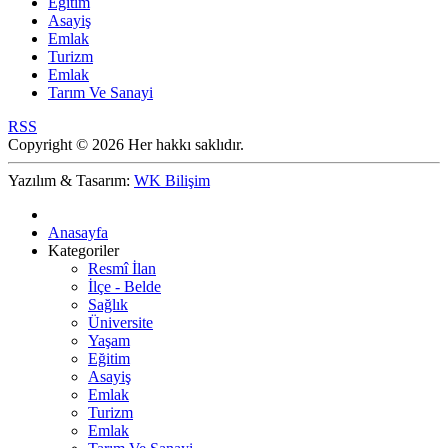
Eğitim
Asayiş
Emlak
Turizm
Emlak
Tarım Ve Sanayi
RSS
Copyright © 2026 Her hakkı saklıdır.
Yazılım & Tasarım:
WK Bilişim
Anasayfa
Kategoriler
Resmî İlan
İlçe - Belde
Sağlık
Üniversite
Yaşam
Eğitim
Asayiş
Emlak
Turizm
Emlak