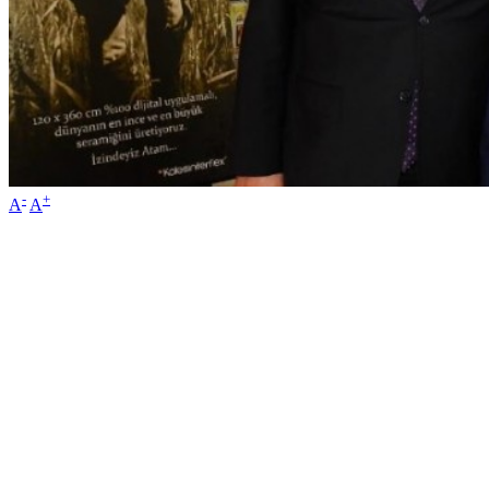
-
+
A
A