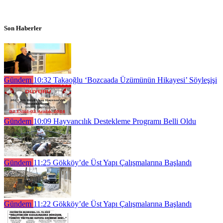
Son Haberler
Gündem
10:32
Takaoğlu ‘Bozcaada Üzümünün Hikayesi’ Söyleşişi
Gündem
10:09
Hayvancılık Destekleme Programı Belli Oldu
Gündem
11:25
Gökköy’de Üst Yapı Çalışmalarına Başlandı
Gündem
11:22
Gökköy’de Üst Yapı Çalışmalarına Başlandı