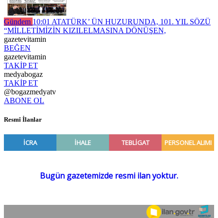
Gündem
10:01
ATATÜRK’ ÜN HUZURUNDA, 101. YIL SÖZÜ
“MİLLETİMİZİN KIZILELMASINA DÖNÜŞEN,
gazetevitamin
BEĞEN
gazetevitamin
TAKİP ET
medyabogaz
TAKİP ET
@bogazmedyatv
ABONE OL
Resmî İlanlar