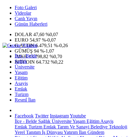
Foto Galeri
Videolar
Canlı Yayın
Günün Haberleri
DOLAR
47,60
%0,07
EURO
54,97
%-0,07
G.ALTIN
6.479,51
%-0,26
GÜMÜŞ
94
%-1,07
İlçe - Belde
IMKB
13.798,82
%0,70
Sağlık
BITCOIN
64.732
%0,22
Üniversite
Yaşam
Eğitim
Asayiş
Emlak
Turizm
Resmî İlan
Facebook
Twitter
Instagram
Youtube
İlçe - Belde
Sağlık
Üniversite
Yaşam
Eğitim
Asayiş
Emlak
Turizm
Emlak
Tarım Ve Sanayi
Belediye
Teknoloji
Yerel
Tanıtım
İş Dünyası
Yatırım
İlan
Gündem