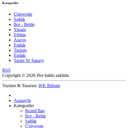
Kategoriler
Üniversite
Sağlık
İlçe - Belde
Yaşam
Eğitim
Asayiş
Emlak
Turizm
Emlak
Tarım Ve Sanayi
RSS
Copyright © 2026 Her hakkı saklıdır.
Yazılım & Tasarım:
WK Bilişim
Anasayfa
Kategoriler
Resmî İlan
İlçe - Belde
Sağlık
Üniversite