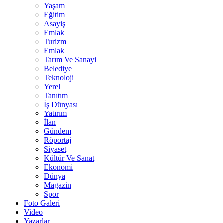
Yaşam
Eğitim
Asayiş
Emlak
Turizm
Emlak
Tarım Ve Sanayi
Belediye
Teknoloji
Yerel
Tanıtım
İş Dünyası
Yatırım
İlan
Gündem
Röportaj
Siyaset
Kültür Ve Sanat
Ekonomi
Dünya
Magazin
Spor
Foto Galeri
Video
Yazarlar