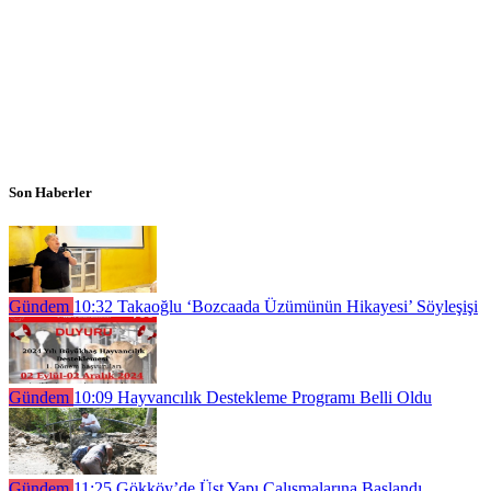
Son Haberler
Gündem
10:32
Takaoğlu ‘Bozcaada Üzümünün Hikayesi’ Söyleşişi
Gündem
10:09
Hayvancılık Destekleme Programı Belli Oldu
Gündem
11:25
Gökköy’de Üst Yapı Çalışmalarına Başlandı