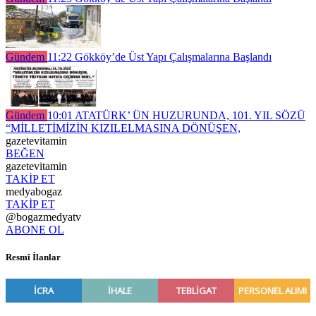
Gündem
11:22
Gökköy’de Üst Yapı Çalışmalarına Başlandı
Gündem
10:01
ATATÜRK’ ÜN HUZURUNDA, 101. YIL SÖZÜ
“MİLLETİMİZİN KIZILELMASINA DÖNÜŞEN,
gazetevitamin
BEĞEN
gazetevitamin
TAKİP ET
medyabogaz
TAKİP ET
@bogazmedyatv
ABONE OL
Resmî İlanlar