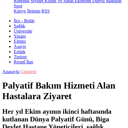
Röportaj
Siyaset
Kültür Ve Sanat
Ekonomi
Dünya
Magazin
Spor
Künye
İletişim
RSS
İlçe - Belde
Sağlık
Üniversite
Yaşam
Eğitim
Asayiş
Emlak
Turizm
Resmî İlan
Anasayfa
Gündem
Palyatif Bakım Hizmeti Alan
Hastalara Ziyaret
Her yıl Ekim ayının ikinci haftasında
kutlanan Dünya Palyatif Günü, Biga
Devlet Hastane Yöneticileri, sağlık