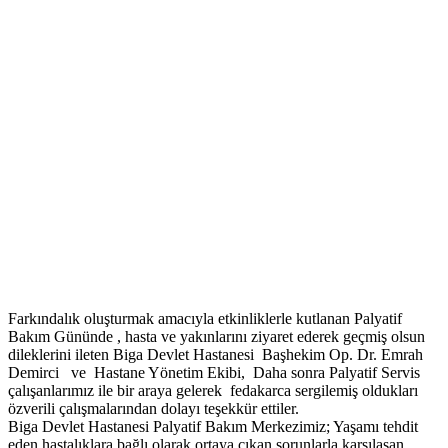
Farkındalık oluşturmak amacıyla etkinliklerle kutlanan Palyatif
Bakım Gününde , hasta ve yakınlarını ziyaret ederek geçmiş olsun
dileklerini ileten Biga Devlet Hastanesi Başhekim Op. Dr. Emrah
Demirci ve Hastane Yönetim Ekibi, Daha sonra Palyatif Servis
çalışanlarımız ile bir araya gelerek fedakarca sergilemiş oldukları
özverili çalışmalarından dolayı teşekkür ettiler.
Biga Devlet Hastanesi Palyatif Bakım Merkezimiz; Yaşamı tehdit
eden hastalıklara bağlı olarak ortaya çıkan sorunlarla karşılaşan