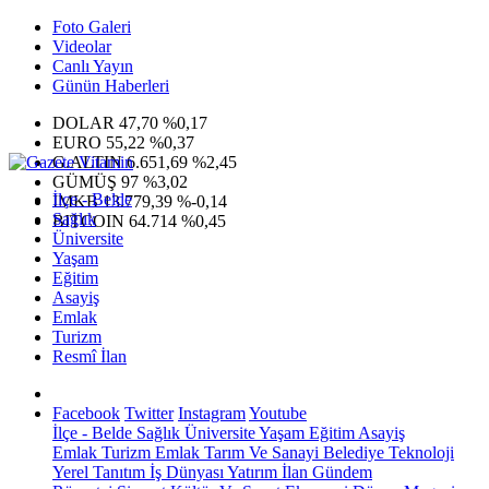
Foto Galeri
Videolar
Canlı Yayın
Günün Haberleri
DOLAR
47,70
%0,17
EURO
55,22
%0,37
G.ALTIN
6.651,69
%2,45
GÜMÜŞ
97
%3,02
İlçe - Belde
IMKB
13.779,39
%-0,14
Sağlık
BITCOIN
64.714
%0,45
Üniversite
Yaşam
Eğitim
Asayiş
Emlak
Turizm
Resmî İlan
Facebook
Twitter
Instagram
Youtube
İlçe - Belde
Sağlık
Üniversite
Yaşam
Eğitim
Asayiş
Emlak
Turizm
Emlak
Tarım Ve Sanayi
Belediye
Teknoloji
Yerel
Tanıtım
İş Dünyası
Yatırım
İlan
Gündem