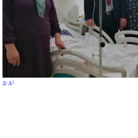
-
+
A
A