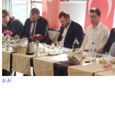
-
+
A
A