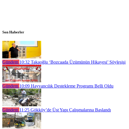
Son Haberler
Gündem
10:32
Takaoğlu ‘Bozcaada Üzümünün Hikayesi’ Söyleşişi
Gündem
10:09
Hayvancılık Destekleme Programı Belli Oldu
Gündem
11:25
Gökköy’de Üst Yapı Çalışmalarına Başlandı