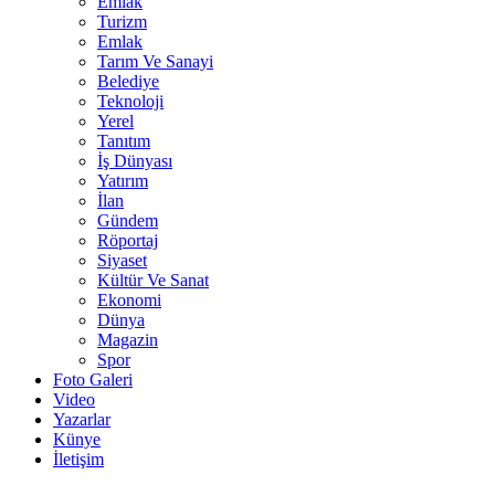
Emlak
Turizm
Emlak
Tarım Ve Sanayi
Belediye
Teknoloji
Yerel
Tanıtım
İş Dünyası
Yatırım
İlan
Gündem
Röportaj
Siyaset
Kültür Ve Sanat
Ekonomi
Dünya
Magazin
Spor
Foto Galeri
Video
Yazarlar
Künye
İletişim