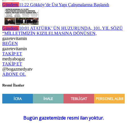
Gündem
11:22
Gökköy’de Üst Yapı Çalışmalarına Başlandı
Gündem
10:01
ATATÜRK’ ÜN HUZURUNDA, 101. YIL SÖZÜ
“MİLLETİMİZİN KIZILELMASINA DÖNÜŞEN,
gazetevitamin
BEĞEN
gazetevitamin
TAKİP ET
medyabogaz
TAKİP ET
@bogazmedyatv
ABONE OL
Resmî İlanlar