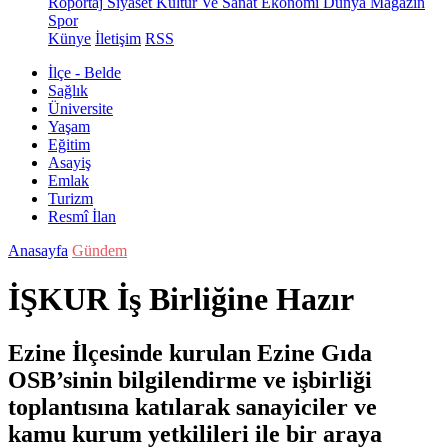
Röportaj
Siyaset
Kültür Ve Sanat
Ekonomi
Dünya
Magazin
Spor
Künye
İletişim
RSS
İlçe - Belde
Sağlık
Üniversite
Yaşam
Eğitim
Asayiş
Emlak
Turizm
Resmî İlan
Anasayfa
Gündem
İŞKUR İş Birliğine Hazır
Ezine İlçesinde kurulan Ezine Gıda
OSB’sinin bilgilendirme ve işbirliği
toplantısına katılarak sanayiciler ve
kamu kurum yetkilileri ile bir araya