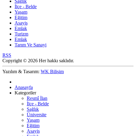
Sağlık
İlçe - Belde
Yaşam
Eğitim
Asayiş
Emlak
Turizm
Emlak
Tarım Ve Sanayi
RSS
Copyright © 2026 Her hakkı saklıdır.
Yazılım & Tasarım:
WK Bilişim
Anasayfa
Kategoriler
Resmî İlan
İlçe - Belde
Sağlık
Üniversite
Yaşam
Eğitim
Asayiş