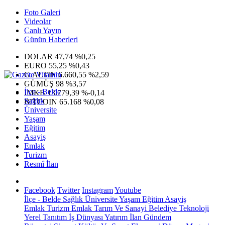
Foto Galeri
Videolar
Canlı Yayın
Günün Haberleri
DOLAR
47,74
%0,25
EURO
55,25
%0,43
G.ALTIN
6.660,55
%2,59
GÜMÜŞ
98
%3,57
İlçe - Belde
IMKB
13.779,39
%-0,14
Sağlık
BITCOIN
65.168
%0,08
Üniversite
Yaşam
Eğitim
Asayiş
Emlak
Turizm
Resmî İlan
Facebook
Twitter
Instagram
Youtube
İlçe - Belde
Sağlık
Üniversite
Yaşam
Eğitim
Asayiş
Emlak
Turizm
Emlak
Tarım Ve Sanayi
Belediye
Teknoloji
Yerel
Tanıtım
İş Dünyası
Yatırım
İlan
Gündem