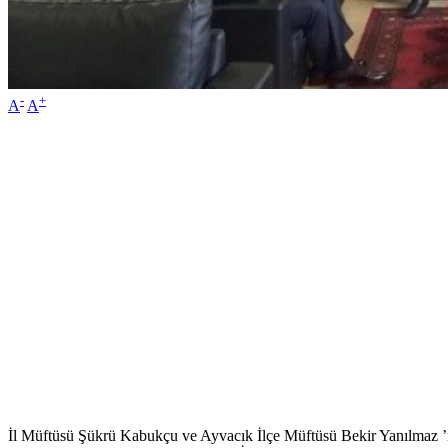
-
+
A
A
İl Müftüsü Şükrü Kabukçu ve Ayvacık İlçe Müftüsü Bekir Yanılmaz ’ın d