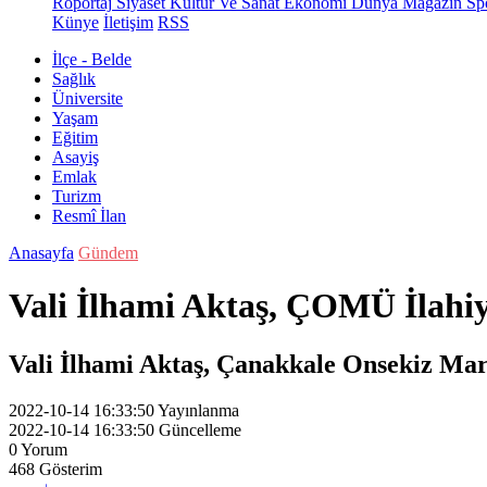
Röportaj
Siyaset
Kültür Ve Sanat
Ekonomi
Dünya
Magazin
Sp
Künye
İletişim
RSS
İlçe - Belde
Sağlık
Üniversite
Yaşam
Eğitim
Asayiş
Emlak
Turizm
Resmî İlan
Anasayfa
Gündem
Vali İlhami Aktaş, ÇOMÜ İlahiya
Vali İlhami Aktaş, Çanakkale Onsekiz Mart 
2022-10-14 16:33:50
Yayınlanma
2022-10-14 16:33:50
Güncelleme
0
Yorum
468
Gösterim