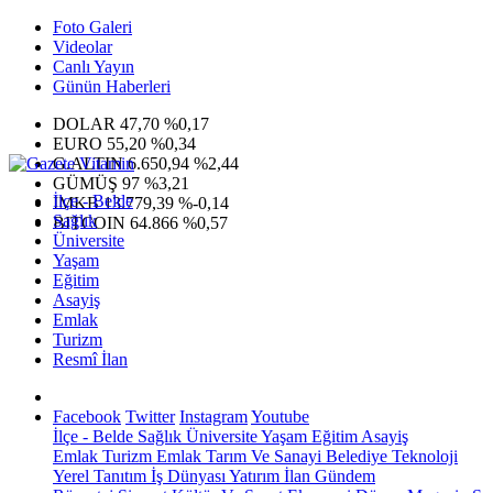
Foto Galeri
Videolar
Canlı Yayın
Günün Haberleri
DOLAR
47,70
%0,17
EURO
55,20
%0,34
G.ALTIN
6.650,94
%2,44
GÜMÜŞ
97
%3,21
İlçe - Belde
IMKB
13.779,39
%-0,14
Sağlık
BITCOIN
64.866
%0,57
Üniversite
Yaşam
Eğitim
Asayiş
Emlak
Turizm
Resmî İlan
Facebook
Twitter
Instagram
Youtube
İlçe - Belde
Sağlık
Üniversite
Yaşam
Eğitim
Asayiş
Emlak
Turizm
Emlak
Tarım Ve Sanayi
Belediye
Teknoloji
Yerel
Tanıtım
İş Dünyası
Yatırım
İlan
Gündem