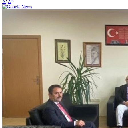
-
+
A
A