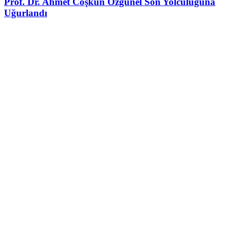
Prof. Dr. Ahmet Coşkun Özgünel Son Yolculuğuna
Uğurlandı