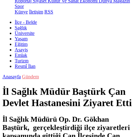
Röportaj
Siyaset
Kültür Ve Sanat
Ekonomi
Dünya
Magazin
Spor
Künye
İletişim
RSS
İlçe - Belde
Sağlık
Üniversite
Yaşam
Eğitim
Asayiş
Emlak
Turizm
Resmî İlan
Anasayfa
Gündem
İl Sağlık Müdür Baştürk Çan
Devlet Hastanesini Ziyaret Etti
İl Sağlık Müdürü Op. Dr. Gökhan
Baştürk, gerçekleştirdiği ilçe ziyaretleri
kapsamında gittiği Çan İlçesinde Çan