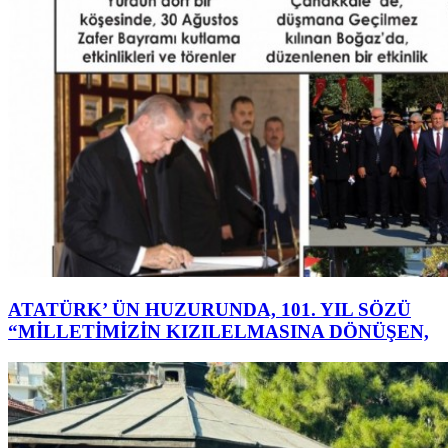
ATATÜRK’ ÜN HUZURUNDA, 101. YIL SÖZÜ
“MİLLETİMİZİN KIZILELMASINA DÖNÜŞEN,