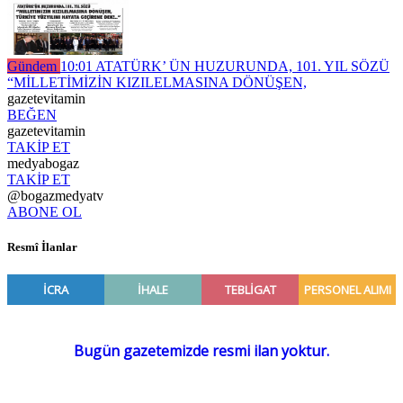
Gündem
10:01
ATATÜRK’ ÜN HUZURUNDA, 101. YIL SÖZÜ
“MİLLETİMİZİN KIZILELMASINA DÖNÜŞEN,
gazetevitamin
BEĞEN
gazetevitamin
TAKİP ET
medyabogaz
TAKİP ET
@bogazmedyatv
ABONE OL
Resmî İlanlar