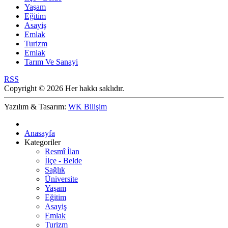
Yaşam
Eğitim
Asayiş
Emlak
Turizm
Emlak
Tarım Ve Sanayi
RSS
Copyright © 2026 Her hakkı saklıdır.
Yazılım & Tasarım:
WK Bilişim
Anasayfa
Kategoriler
Resmî İlan
İlçe - Belde
Sağlık
Üniversite
Yaşam
Eğitim
Asayiş
Emlak
Turizm