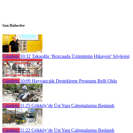
Son Haberler
Gündem
10:32
Takaoğlu ‘Bozcaada Üzümünün Hikayesi’ Söyleşişi
Gündem
10:09
Hayvancılık Destekleme Programı Belli Oldu
Gündem
11:25
Gökköy’de Üst Yapı Çalışmalarına Başlandı
Gündem
11:22
Gökköy’de Üst Yapı Çalışmalarına Başlandı