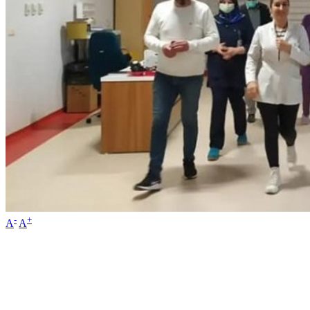
-
+
A
A