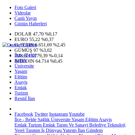
Foto Galeri
Videolar
Canlı Yayın
Günün Haberleri
DOLAR
47,70
%0,17
EURO
55,22
%0,37
G.ALTIN
6.651,69
%2,45
GÜMÜŞ
97
%3,02
İlçe - Belde
IMKB
13.779,39
%-0,14
Sağlık
BITCOIN
64.714
%0,45
Üniversite
Yaşam
Eğitim
Asayiş
Emlak
Turizm
Resmî İlan
Facebook
Twitter
Instagram
Youtube
İlçe - Belde
Sağlık
Üniversite
Yaşam
Eğitim
Asayiş
Emlak
Turizm
Emlak
Tarım Ve Sanayi
Belediye
Teknoloji
Yerel
Tanıtım
İş Dünyası
Yatırım
İlan
Gündem