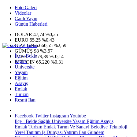
Foto Galeri
Videolar
Canlı Yayın
Günün Haberleri
DOLAR
47,74
%0,25
EURO
55,25
%0,43
G.ALTIN
6.660,55
%2,59
GÜMÜŞ
98
%3,57
İlçe - Belde
IMKB
13.779,39
%-0,14
Sağlık
BITCOIN
65.220
%0,31
Üniversite
Yaşam
Eğitim
Asayiş
Emlak
Turizm
Resmî İlan
Facebook
Twitter
Instagram
Youtube
İlçe - Belde
Sağlık
Üniversite
Yaşam
Eğitim
Asayiş
Emlak
Turizm
Emlak
Tarım Ve Sanayi
Belediye
Teknoloji
Yerel
Tanıtım
İş Dünyası
Yatırım
İlan
Gündem