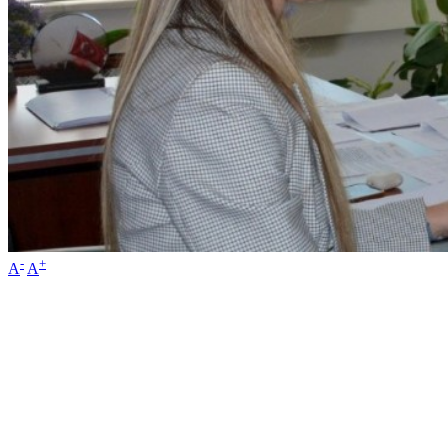
-
+
A
A