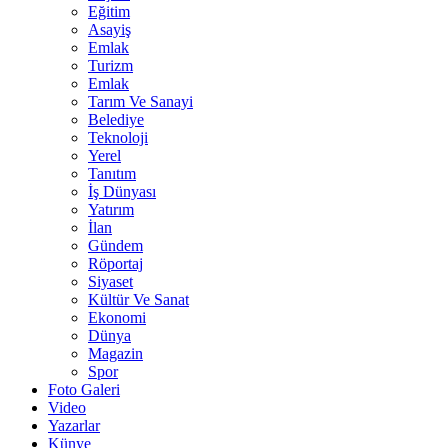
Eğitim
Asayiş
Emlak
Turizm
Emlak
Tarım Ve Sanayi
Belediye
Teknoloji
Yerel
Tanıtım
İş Dünyası
Yatırım
İlan
Gündem
Röportaj
Siyaset
Kültür Ve Sanat
Ekonomi
Dünya
Magazin
Spor
Foto Galeri
Video
Yazarlar
Künye