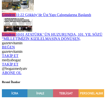
Gündem
11:22
Gökköy’de Üst Yapı Çalışmalarına Başlandı
Gündem
10:01
ATATÜRK’ ÜN HUZURUNDA, 101. YIL SÖZÜ
“MİLLETİMİZİN KIZILELMASINA DÖNÜŞEN,
gazetevitamin
BEĞEN
gazetevitamin
TAKİP ET
medyabogaz
TAKİP ET
@bogazmedyatv
ABONE OL
Resmî İlanlar