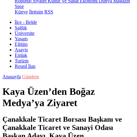
Röportaj
Siyaset
Kültür Ve Sanat
Ekonomi
Dünya
Magazin
Spor
Künye
İletişim
RSS
İlçe - Belde
Sağlık
Üniversite
Yaşam
Eğitim
Asayiş
Emlak
Turizm
Resmî İlan
Anasayfa
Gündem
Kaya Üzen’den Boğaz
Medya’ya Ziyaret
Çanakkale Ticaret Borsası Başkanı ve
Çanakkale Ticaret ve Sanayi Odası
Başkan Adayı Kaya Üzen,