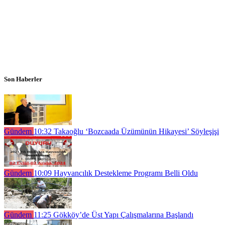
Son Haberler
Gündem
10:32
Takaoğlu ‘Bozcaada Üzümünün Hikayesi’ Söyleşişi
Gündem
10:09
Hayvancılık Destekleme Programı Belli Oldu
Gündem
11:25
Gökköy’de Üst Yapı Çalışmalarına Başlandı