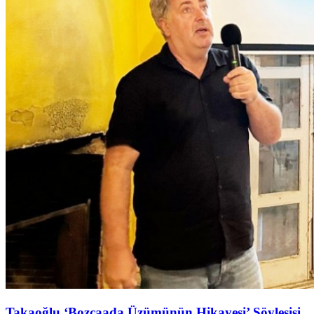
Takaoğlu ‘Bozcaada Üzümünün Hikayesi’ Söyleşişi