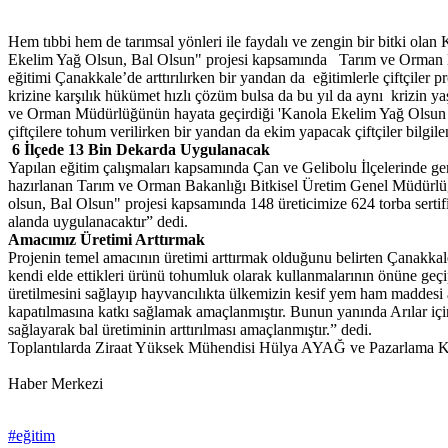
Hem tıbbi hem de tarımsal yönleri ile faydalı ve zengin bir bitki ol
Ekelim Yağ Olsun, Bal Olsun" projesi kapsamında Tarım ve Orman Bak
eğitimi Çanakkale’de arttırılırken bir yandan da eğitimlerle çiftçiler
krizine karşılık hükümet hızlı çözüm bulsa da bu yıl da aynı krizin y
ve Orman Müdürlüğünün hayata geçirdiği 'Kanola Ekelim Yağ Olsun Bal
çiftçilere tohum verilirken bir yandan da ekim yapacak çiftçiler bilgilen
6 İlçede 13 Bin Dekarda Uygulanacak
Yapılan eğitim çalışmaları kapsamında Çan ve Gelibolu İlçelerinde 
hazırlanan Tarım ve Orman Bakanlığı Bitkisel Üretim Genel Müdürlüğü
olsun, Bal Olsun" projesi kapsamında 148 üreticimize 624 torba sertif
alanda uygulanacaktır” dedi.
Amacımız Üretimi Arttırmak
Projenin temel amacının üretimi arttırmak olduğunu belirten Çanakka
kendi elde ettikleri ürünü tohumluk olarak kullanmalarının önüne geçi
üretilmesini sağlayıp hayvancılıkta ülkemizin kesif yem ham maddesi aç
kapatılmasına katkı sağlamak amaçlanmıştır. Bunun yanında Arılar için 
sağlayarak bal üretiminin arttırılması amaçlanmıştır.” dedi.
Toplantılarda Ziraat Yüksek Mühendisi Hülya AYAĞ ve Pazarlama Koop
Haber Merkezi
#eğitim