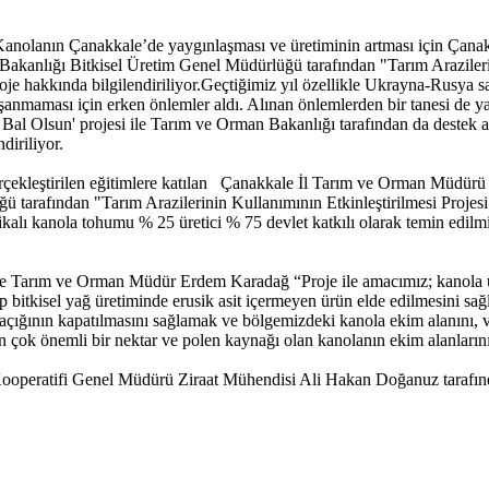
an Kanolanın Çanakkale’de yaygınlaşması ve üretiminin artması için Ça
anlığı Bitkisel Üretim Genel Müdürlüğü tarafından "Tarım Arazilerini
 proje hakkında bilgilendiriliyor.Geçtiğimiz yıl özellikle Ukrayna-Rusya 
aşanmaması için erken önlemler aldı. Alınan önlemlerden bir tanesi de y
 Olsun' projesi ile Tarım ve Orman Bakanlığı tarafından da destek ald
diriliyor.
gerçekleştirilen eğitimlere katılan Çanakkale İl Tarım ve Orman Müd
 tarafından "Tarım Arazilerinin Kullanımının Etkinleştirilmesi Projes
ikalı kanola tohumu % 25 üretici % 75 devlet katkılı olarak temin edilmi
le Tarım ve Orman Müdür Erdem Karadağ “Proje ile amacımız; kanola üre
p bitkisel yağ üretiminde erusik asit içermeyen ürün elde edilmesini s
ığının kapatılmasını sağlamak ve bölgemizdeki kanola ekim alanını, veri
çok önemli bir nektar ve polen kaynağı olan kanolanın ekim alanlarını a
eratifi Genel Müdürü Ziraat Mühendisi Ali Hakan Doğanuz tarafından 