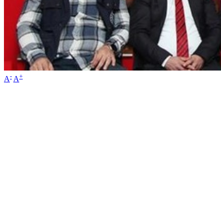
-
+
A
A