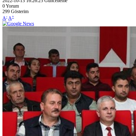
2022-10-13 16:26:25
Güncelleme
0
Yorum
299
Gösterim
-
+
A
A