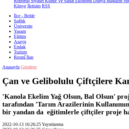
Röportaj
Siyaset
Kültür Ve Sanat
Ekonomi
Dünya
Magazin
Sp
Künye
İletişim
RSS
İlçe - Belde
Sağlık
Üniversite
Yaşam
Eğitim
Asayiş
Emlak
Turizm
Resmî İlan
Anasayfa
Gündem
Çan ve Gelibolulu Çiftçilere Kano
'Kanola Ekelim Yağ Olsun, Bal Olsun' pr
tarafından 'Tarım Arazilerinin Kullanımını
bir yandan da eğitimlerle çiftçiler proje h
2022-10-13 16:26:25
Yayınlanma