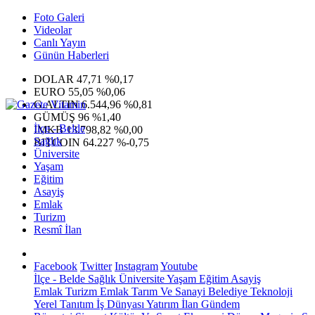
Foto Galeri
Videolar
Canlı Yayın
Günün Haberleri
DOLAR
47,71
%0,17
EURO
55,05
%0,06
G.ALTIN
6.544,96
%0,81
GÜMÜŞ
96
%1,40
İlçe - Belde
IMKB
13.798,82
%0,00
Sağlık
BITCOIN
64.227
%-0,75
Üniversite
Yaşam
Eğitim
Asayiş
Emlak
Turizm
Resmî İlan
Facebook
Twitter
Instagram
Youtube
İlçe - Belde
Sağlık
Üniversite
Yaşam
Eğitim
Asayiş
Emlak
Turizm
Emlak
Tarım Ve Sanayi
Belediye
Teknoloji
Yerel
Tanıtım
İş Dünyası
Yatırım
İlan
Gündem