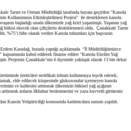
nakkale Tarım ve Orman Müdürlüğü tarafında hayata geçirilen "Kanola
n Kullanımının Etkinleştirilmesi Projesi" ile desteklenen kanola
savaşının başladığı sırada ülkemizde yağ krizi yaşanmıştı. Yaşanan yağ
ağ bitkisi ekecek olan çiftçilerin desteklenmesi oldu. Çanakkale Tarım
ı. %75’i hibe olarak verilen Kanola tuhumları için başvuran
ürü Erdem Karadağ, burada yaptığı açıklamada “İl Müdürlüğümüzce
i" kapsamında kabul edilerek finanse edilen "Kanola Ekelim Yağ
ştir. Projemiz Çanakkale’nin 6 ilçesinde yaklaşık olarak 13 bin dekar
timinde üreticileri sertifikalı tohum kullanmaya teşvik ederek;
ağlamak, elde edilecek küspesinde glukozonalat içermeyen kanola
mini ve kalitesini arttırarak ülkemizin bitkisel yağ açığının
rttırarak arıların ilkbahar beslenmesini ve yaza kuvvetli girmesini
Kanola Yetiştiriciliği konusunda katılımcılara sunum yapıldı.