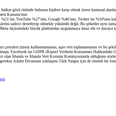
halkın gözü önünde bulunan kişilere karşı olmak üzere kamusal alanlar
nmesi Kanunu'nun
erin %21’ini, YouTube %27'sini, Google %46’sını, Twitter ise %10'unu ka
klerini sadece denetleyip silmekle yükümlü değil. Bu şirketler aynı za
 Meta ölçüsündeki büyük platformlar uygulamaya itiraz etti ve davaya ta
rezleri izinsiz kullanmamasını, aşırı veri toplamamasını ve bu şekilde t
tmıştı. Facebook ise GDPR (Kişisel Verilerin Korunması Hakkındaki G
ezi olan İrlanda ve İrlanda Veri Koruma Komisyonunda olduğunu söyle
erekse Adalet Divanının yaklaşımı Türk Yargısı için de önemli bir emsal
nem