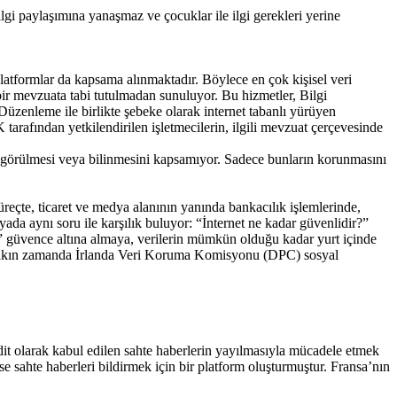
lgi paylaşımına yanaşmaz ve çocuklar ile ilgi gerekleri yerine
tformlar da kapsama alınmaktadır. Böylece en çok kişisel veri
 bir mevzuata tabi tutulmadan sunuluyor. Bu hizmetler, Bilgi
Düzenleme ile birlikte şebeke olarak internet tabanlı yürüyen
 tarafından yetkilendirilen işletmecilerin, ilgili mevzuat çerçevesinde
in görülmesi veya bilinmesini kapsamıyor. Sadece bunların korunmasını
süreçte, ticaret ve medya alanının yanında bankacılık işlemlerinde,
ada aynı soru ile karşılık buluyor: “İnternet ne kadar güvenlidir?”
rini” güvence altına almaya, verilerin mümkün olduğu kadar yurt içinde
Yakın zamanda İrlanda Veri Koruma Komisyonu (DPC) sosyal
it olarak kabul edilen sahte haberlerin yayılmasıyla mücadele etmek
e sahte haberleri bildirmek için bir platform oluşturmuştur. Fransa’nın