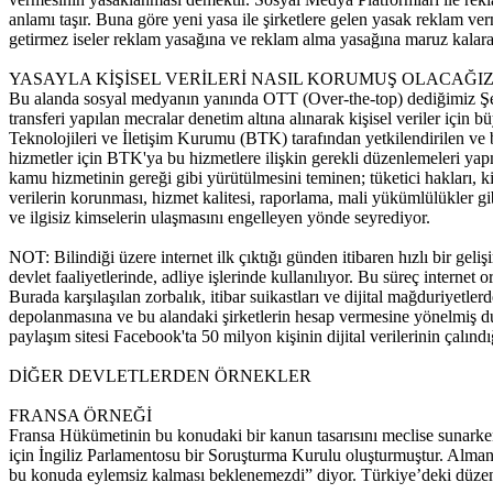
anlamı taşır. Buna göre yeni yasa ile şirketlere gelen yasak reklam ve
getirmez iseler reklam yasağına ve reklam alma yasağına maruz kalarak
YASAYLA KİŞİSEL VERİLERİ NASIL KORUMUŞ OLACAĞIZ
Bu alanda sosyal medyanın yanında OTT (Over-the-top) dediğimiz Şeb
transferi yapılan mecralar denetim altına alınarak kişisel veriler içi
Teknolojileri ve İletişim Kurumu (BTK) tarafından yetkilendirilen ve b
hizmetler için BTK'ya bu hizmetlere ilişkin gerekli düzenlemeleri yapma
kamu hizmetinin gereği gibi yürütülmesini teminen; tüketici hakları, ki
verilerin korunması, hizmet kalitesi, raporlama, mali yükümlülükler g
ve ilgisiz kimselerin ulaşmasını engelleyen yönde seyrediyor.
NOT: Bilindiği üzere internet ilk çıktığı günden itibaren hızlı bir geli
devlet faaliyetlerinde, adliye işlerinde kullanılıyor. Bu süreç intern
Burada karşılaşılan zorbalık, itibar suikastları ve dijital mağduriyetl
depolanmasına ve bu alandaki şirketlerin hesap vermesine yönelmi
paylaşım sitesi Facebook'ta 50 milyon kişinin dijital verilerinin çalınd
DİĞER DEVLETLERDEN ÖRNEKLER
FRANSA ÖRNEĞİ
Fransa Hükümetinin bu konudaki bir kanun tasarısını meclise sunarken
için İngiliz Parlamentosu bir Soruşturma Kurulu oluşturmuştur. Almanya
bu konuda eylemsiz kalması beklenemezdi” diyor. Türkiye’deki düzenl