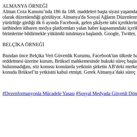
ALMANYA ÖRNEĞİ
Alman Ceza Kanunu’nda 186 ila 188. maddeleri başta siyasi yaşamda 
olarak düzenlendiği görülüyor. Almanya'da Sosyal Ağların Düzenle
yürürlüğe girdiği ilk 6 ayında Facebook, gelen şikâyete tabi içerikl
tarihinden itibaren medya platformları yalan haber kapsamındaki içeri
birimlerine bildirmekle yükümlü tutulmaya başlandı. Google, Twitter,
BELÇİKA ÖRNEĞİ
Bundan önce Belçika Veri Güvenlik Kurumu, Facebook'tan ülkede bazı çe
reddetmesi üzerine kurum, Brüksel mahkemesinde hukuki süreç başla
bulunmadığını, söz konusu konularda yetkinin şirketin AB'deki merk
konuda Brüksel’in yetkisini kabul etmişti. Gerek Almanya’daki süreç g
#Dezenformasyonla Mücadele Yasası
#Sosyal Medyada Güvenli Dö