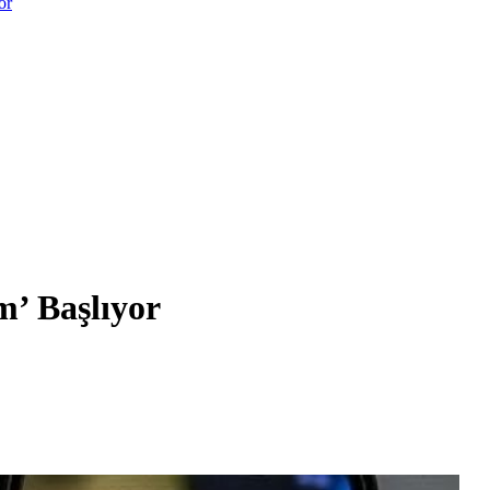
or
’ Başlıyor