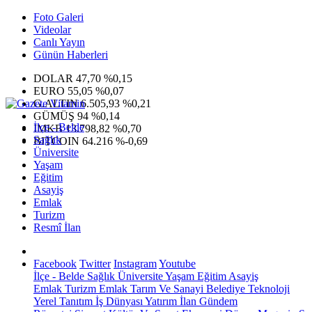
Foto Galeri
Videolar
Canlı Yayın
Günün Haberleri
DOLAR
47,70
%0,15
EURO
55,05
%0,07
G.ALTIN
6.505,93
%0,21
GÜMÜŞ
94
%0,14
İlçe - Belde
IMKB
13.798,82
%0,70
Sağlık
BITCOIN
64.216
%-0,69
Üniversite
Yaşam
Eğitim
Asayiş
Emlak
Turizm
Resmî İlan
Facebook
Twitter
Instagram
Youtube
İlçe - Belde
Sağlık
Üniversite
Yaşam
Eğitim
Asayiş
Emlak
Turizm
Emlak
Tarım Ve Sanayi
Belediye
Teknoloji
Yerel
Tanıtım
İş Dünyası
Yatırım
İlan
Gündem