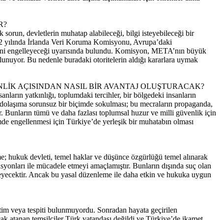
R?
sorun, devletlerin muhatap alabileceği, bilgi isteyebileceği bir
022 yılında İrlanda Veri Koruma Komisyonu, Avrupa’daki
sini engelleyeceği uyarısında bulundu. Komisyon, META’nın büyük
nuyor. Bu nedenle buradaki otoritelerin aldığı kararlara uymak
ENLİK AÇISINDAN NASIL BİR AVANTAJ OLUŞTURACAK?
nların yatkınlığı, toplumdaki tercihler, bir bölgedeki insanların
n dolaşıma sorunsuz bir biçimde sokulması; bu mecraların propaganda,
Bunların tümü ve daha fazlası toplumsal huzur ve milli güvenlik için
içimde engellenmesi için Türkiye’de yerleşik bir muhatabın olması
me; hukuk devleti, temel haklar ve düşünce özgürlüğü temel alınarak
asyonları ile mücadele etmeyi amaçlamıştır. Bunların dışında suç olan
tmeyecektir. Ancak bu yasal düzenleme ile daha etkin ve hukuka uygun
etim veya tespiti bulunmuyordu. Sonradan hayata geçirilen
cak atanan temsilciler Türk vatandaşı değildi ve Türkiye’de ikamet