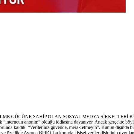
İLME GÜCÜNE SAHİP OLAN SOSYAL MEDYA ŞİRKETLERİ K
ik “internetin anonim” olduğu iddiasına dayanıyor. Ancak gerçekte böyle
orunda kaldık: “Verileriniz güvende, merak etmeyin”. Bunun dışında bir
e özellikle Avrupa Birliği, bu konuda kişisel veriler disiplinin uygulam