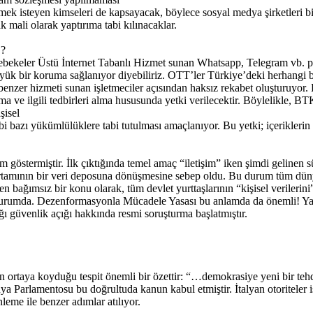
rmek isteyen kimseleri de kapsayacak, böylece sosyal medya şirketleri bi
 mali olarak yaptırıma tabi kılınacaklar.
?
ekeler Üstü İnternet Tabanlı Hizmet sunan Whatsapp, Telegram vb. pla
n büyük bir koruma sağlanıyor diyebiliriz. OTT’ler Türkiye’deki herhangi
enzer hizmeti sunan işletmeciler açısından haksız rekabet oluşturuyor. 
 ve ilgili tedbirleri alma hususunda yetki verilecektir. Böylelikle, BTK
şisel
ibi bazı yükümlülüklere tabi tutulması amaçlanıyor. Bu yetki; içerikler
şim göstermiştir. İlk çıktığında temel amaç “iletişim” iken şimdi gelinen 
et ortamının bir veri deposuna dönüşmesine sebep oldu. Bu durum tüm düny
erden bağımsız bir konu olarak, tüm devlet yurttaşlarının “kişisel verile
ş durumda. Dezenformasyonla Mücadele Yasası bu anlamda da önemli! 
ığı güvenlik açığı hakkında resmi soruşturma başlatmıştır.
 ortaya koyduğu tespit önemli bir özettir: “…demokrasiye yeni bir tehd
 Parlamentosu bu doğrultuda kanun kabul etmiştir. İtalyan otoriteler is
eme ile benzer adımlar atılıyor.