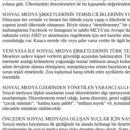
yoluna gitti. Ülkemizdeki düzenlemeleri de bu kapsamda değerlend
SOSYAL MEDYA ŞİRKETLERİNİN TEMSİLCİLİKLERİNİN 
Dünyanın her yerinde ve hemen her dilinde yayın yapıp o ülkelerde tems
yapının kendi ülkesinde olmaması. Böyle olunca “denetlenemez” bir y
muhataplarına Facebook ve Instagram’ın sahibi META’nın Avrupa’dan
miktarda veriyi ABD’ye aktarmasını engellemek için sert kararlar al
zorunluluğu var. Kısaca nerede ofis veya şube varsa veriler ile ilgi
YENİ YASA İLE SOSYAL MEDYA ŞİRKETLERİNİN TÜRK T
Meseleye sadece kişisel verilerin güvenliği açısından bakmayalım. Tüm v
internette aradığı kelimelerin yoğunluğu bunlar istihbarat amaçlı ku
adam devşirme alanına dönüşmesi, manipülasyona zemin hazırlayan gir
sorun teşkil etmektedir. Zira toplumsal barışı tehdit eden içeriklerin 
önemlidir.
SOSYAL MEDYA ÜZERİNDEN YÖNETİLEN YABANCI ALGI 
Sosyal medyaya ilişkin tasarlanan yasal düzenlemeler algı operasyonl
tasarlanmıştır. Düzenlemenin temel odağı, kamu düzenini, genel sağlığı
“çocuk istismarı”, “kadına karşı şiddet”, “intihara teşvik” vb. konul
mücadele mümkün olabilecektir.
ÖNCEDEN SOSYAL MEDYADA OLUŞAN SUÇLAR İÇİN NASI
Sosyal medya hayatımıza ilk girdiğinde bu alanda herhangi bir denetim
düzenlemeler ile sosyal medya biraz daha denetim altına alındı. Hatta 