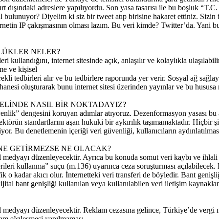
 dışındaki adreslere yapılıyordu. Son yasa tasarısı ile bu boşluk “T.C. 
bulunuyor? Diyelim ki siz bir tweet atıp birisine hakaret ettiniz. Sizin f
nternetin IP çakışmasının olması lazım. Bu veri kimde? Twitter’da. Yani 
LÜKLER NELER?
leri kullandığını, internet sitesinde açık, anlaşılır ve kolaylıkla ulaşı
me ve kişisel
i tedbirleri alır ve bu tedbirlere raporunda yer verir. Sosyal ağ sağlayıc
tüphanesi oluşturarak bunu internet sitesi üzerinden yayınlar ve bu husu
ELİNDE NASIL BİR NOKTADAYIZ?
venlik” dengesini koruyan adımlar atıyoruz. Dezenformasyon yasası bu a
örün standartlarını aşan hukuki bir aykırılık taşımamaktadır. Hiçbir şir
or. Bu denetlemenin içeriği veri güvenliği, kullanıcıların aydınlatılması,
NE GETİRMEZSE NE OLACAK?
al medyayı düzenleyecektir. Ayrıca bu konuda somut veri kaybı ve ihla
rileri kullanma” suçu (m.136) uyarınca ceza soruşturması açılabilecek. B
ik o kadar akıcı olur. İnternetteki veri transferi de böyledir. Bant genişl
dijital bant genişliği kullanılan veya kullanılabilen veri iletişim kaynakl
 medyayı düzenleyecektir. Reklam cezasına gelince, Türkiye’de vergi mük
klam sözleşmesi yapılmaması