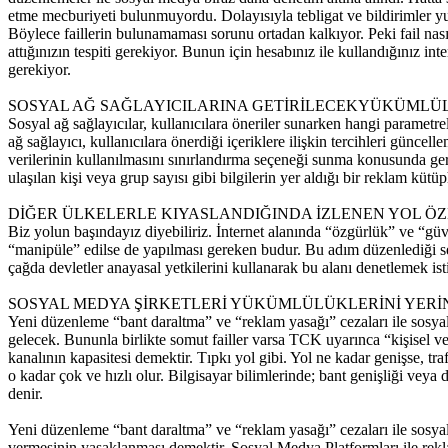
etme mecburiyeti bulunmuyordu. Dolayısıyla tebligat ve bildirimler yurt
Böylece faillerin bulunamaması sorunu ortadan kalkıyor. Peki fail nasıl 
attığınızın tespiti gerekiyor. Bunun için hesabınız ile kullandığınız i
gerekiyor.
SOSYAL AĞ SAĞLAYICILARINA GETİRİLECEKYÜKÜMLÜ
Sosyal ağ sağlayıcılar, kullanıcılara öneriler sunarken hangi parametre
ağ sağlayıcı, kullanıcılara önerdiği içeriklere ilişkin tercihleri güncelle
verilerinin kullanılmasını sınırlandırma seçeneği sunma konusunda gerekl
ulaşılan kişi veya grup sayısı gibi bilgilerin yer aldığı bir reklam kü
DİĞER ÜLKELERLE KIYASLANDIĞINDA İZLENEN YOL ÖZ
Biz yolun başındayız diyebiliriz. İnternet alanında “özgürlük” ve “gü
“manipüle” edilse de yapılması gereken budur. Bu adım düzenlediği sekt
çağda devletler anayasal yetkilerini kullanarak bu alanı denetlemek istiy
SOSYAL MEDYA ŞİRKETLERİ YÜKÜMLÜLÜKLERİNİ YERİ
Yeni düzenleme “bant daraltma” ve “reklam yasağı” cezaları ile sosy
gelecek. Bununla birlikte somut failler varsa TCK uyarınca “kişisel ve
kanalının kapasitesi demektir. Tıpkı yol gibi. Yol ne kadar genişse, traf
o kadar çok ve hızlı olur. Bilgisayar bilimlerinde; bant genişliği veya 
denir.
Yeni düzenleme “bant daraltma” ve “reklam yasağı” cezaları ile sosyal
vermesinin yasaklanması demektir. Sosyal Medya Platformları ile re