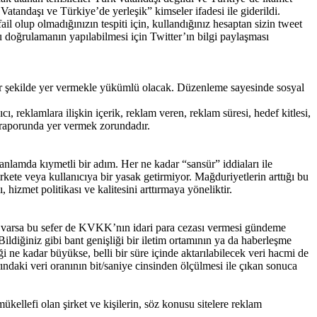
Vatandaşı ve Türkiye’de yerleşik” kimseler ifadesi ile giderildi.
ail olup olmadığınızın tespiti için, kullandığınız hesaptan sizin tweet
bu doğrulamanın yapılabilmesi için Twitter’ın bilgi paylaşması
labilir şekilde yer vermekle yükümlü olacak. Düzenleme sayesinde sosyal
ı, reklamlara ilişkin içerik, reklam veren, reklam süresi, hedef kitlesi,
sa raporunda yer vermek zorundadır.
nlamda kıymetli bir adım. Her ne kadar “sansür” iddiaları ile
kete veya kullanıcıya bir yasak getirmiyor. Mağduriyetlerin arttığı bu
 hizmet politikası ve kalitesini arttırmaya yöneliktir.
li varsa bu sefer de KVKK’nın idari para cezası vermesi gündeme
ildiğiniz gibi bant genişliği bir iletim ortamının ya da haberleşme
iği ne kadar büyükse, belli bir süre içinde aktarılabilecek veri hacmi de
arındaki veri oranının bit/saniye cinsinden ölçülmesi ile çıkan sonuca
ellefi olan şirket ve kişilerin, söz konusu sitelere reklam