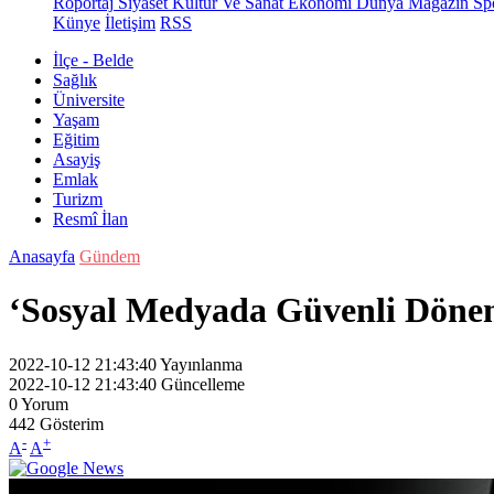
Röportaj
Siyaset
Kültür Ve Sanat
Ekonomi
Dünya
Magazin
Sp
Künye
İletişim
RSS
İlçe - Belde
Sağlık
Üniversite
Yaşam
Eğitim
Asayiş
Emlak
Turizm
Resmî İlan
Anasayfa
Gündem
‘Sosyal Medyada Güvenli Dönem
2022-10-12 21:43:40
Yayınlanma
2022-10-12 21:43:40
Güncelleme
0
Yorum
442
Gösterim
-
+
A
A