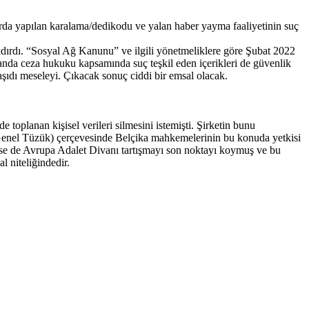
da yapılan karalama/dedikodu ve yalan haber yayma faaliyetinin suç
ldırdı. “Sosyal Ağ Kanunu” ve ilgili yönetmeliklere göre Şubat 2022
manda ceza hukuku kapsamında suç teşkil eden içerikleri de güvenlik
şıdı meseleyi. Çıkacak sonuç ciddi bir emsal olacak.
oplanan kişisel verileri silmesini istemişti. Şirketin bunu
enel Tüzük) çerçevesinde Belçika mahkemelerinin bu konuda yetkisi
se de Avrupa Adalet Divanı tartışmayı son noktayı koymuş ve bu
 niteliğindedir.