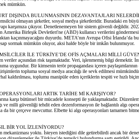
irmek mümkün.
YURT DIŞINDA BULUNMASININ DEZAVANTAJLARI NELERDİ
ilcisi olmayan şirketler, sosyal medya şirketleridir. Buradaki en büyük 
apı karşımıza çıkıyor. Denetlenemeyen bir sistem güvenli değildir. 2
 Amerika Birleşik Devletleri'ne (ABD) kullanıcı verilerini gönderme
maktan kaçınmayacağını duyurdu. META’nın Avrupa Ofisi İrlanda’da bulu
li hesap sormak mümkün oluyor, aksi halde böyle bir imkân bulunmuyor.
EMSİLCİLER İLE TÜRKİYE’DE OFİS AÇMALARI MİLLİ GÜV
eriler açısından risk taşımaktadır. Veri, işlenmemiş bilgi demektir. İnsa
llanıma uygundur. Bir kimsenin terör propagandası içeren paylaşımlarını
işimlerin topluma sosyal medya aracılığı ile sevk edilmesi mümkündür. 
derhal kaldırılması, toplumu manipüle eden içeriklerin tespiti ve hızlı b
OPERASYONLARI ARTIK TARİHE Mİ KARIŞIYOR?
arına karşı bütünsel bir mücadele konsepti ile yaklaşmaktadır. Düzenle
 ve milli güvenliği tehdit eden dezenformasyon ile bağlantılı algı oper
arda da bir çerçeve mevcuttur. Elbette ki algı operasyonları tamamen bi
L BİR YOL İZLENİYORDU?
 mekanizması yoktu. İsteyen istediğini dile getirebilirdi ancak bir den
son düzenlemeler ile Türkiye’de temsilci bulundurma şartı getirildi. An