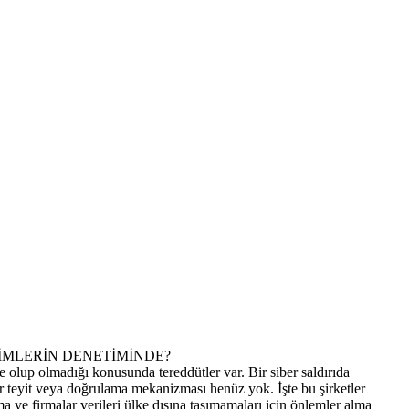
İMLERİN DENETİMİNDE?
 olup olmadığı konusunda tereddütler var. Bir siber saldırıda
 teyit veya doğrulama mekanizması henüz yok. İşte bu şirketler
a ve firmalar verileri ülke dışına taşımamaları için önlemler alma