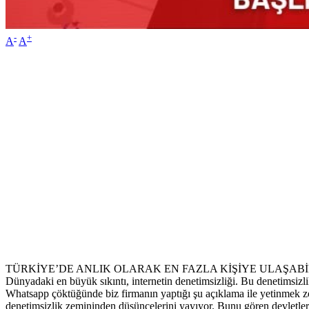
-
+
A
A
TÜRKİYE’DE ANLIK OLARAK EN FAZLA KİŞİYE ULAŞAB
Dünyadaki en büyük sıkıntı, internetin denetimsizliği. Bu denetimsizl
Whatsapp çöktüğünde biz firmanın yaptığı şu açıklama ile yetinmek z
denetimsizlik zemininden düşüncelerini yayıyor. Bunu gören devletler v