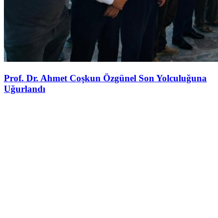
Prof. Dr. Ahmet Coşkun Özgünel Son Yolculuğuna
Uğurlandı