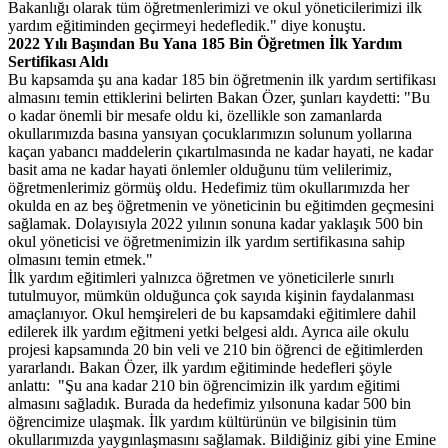
Bakanlığı olarak tüm öğretmenlerimizi ve okul yöneticilerimizi ilk
yardım eğitiminden geçirmeyi hedefledik." diye konuştu.
2022 Yılı Başından Bu Yana 185 Bin Öğretmen İlk Yardım
Sertifikası Aldı
Bu kapsamda şu ana kadar 185 bin öğretmenin ilk yardım sertifikası
almasını temin ettiklerini belirten Bakan Özer, şunları kaydetti: "Bu
o kadar önemli bir mesafe oldu ki, özellikle son zamanlarda
okullarımızda basına yansıyan çocuklarımızın solunum yollarına
kaçan yabancı maddelerin çıkartılmasında ne kadar hayati, ne kadar
basit ama ne kadar hayati önlemler olduğunu tüm velilerimiz,
öğretmenlerimiz görmüş oldu. Hedefimiz tüm okullarımızda her
okulda en az beş öğretmenin ve yöneticinin bu eğitimden geçmesini
sağlamak. Dolayısıyla 2022 yılının sonuna kadar yaklaşık 500 bin
okul yöneticisi ve öğretmenimizin ilk yardım sertifikasına sahip
olmasını temin etmek."
İlk yardım eğitimleri yalnızca öğretmen ve yöneticilerle sınırlı
tutulmuyor, mümkün olduğunca çok sayıda kişinin faydalanması
amaçlanıyor. Okul hemşireleri de bu kapsamdaki eğitimlere dahil
edilerek ilk yardım eğitmeni yetki belgesi aldı. Ayrıca aile okulu
projesi kapsamında 20 bin veli ve 210 bin öğrenci de eğitimlerden
yararlandı. Bakan Özer, ilk yardım eğitiminde hedefleri şöyle
anlattı: "Şu ana kadar 210 bin öğrencimizin ilk yardım eğitimi
almasını sağladık. Burada da hedefimiz yılsonuna kadar 500 bin
öğrencimize ulaşmak. İlk yardım kültürünün ve bilgisinin tüm
okullarımızda yaygınlaşmasını sağlamak. Bildiğiniz gibi yine Emine