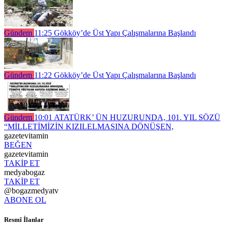
Gündem
11:25
Gökköy’de Üst Yapı Çalışmalarına Başlandı
Gündem
11:22
Gökköy’de Üst Yapı Çalışmalarına Başlandı
Gündem
10:01
ATATÜRK’ ÜN HUZURUNDA, 101. YIL SÖZÜ
“MİLLETİMİZİN KIZILELMASINA DÖNÜŞEN,
gazetevitamin
BEĞEN
gazetevitamin
TAKİP ET
medyabogaz
TAKİP ET
@bogazmedyatv
ABONE OL
Resmî İlanlar