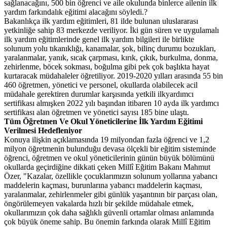
sağlanacağını, 500 bin öğrenci ve aile okulunda binlerce ailenin ilk
yardım farkındalık eğitimi alacağını söyledi.?
Bakanlıkça ilk yardım eğitimleri, 81 ilde bulunan uluslararası
yetkinliğe sahip 83 merkezde veriliyor. İki gün süren ve uygulamalı
ilk yardım eğitimlerinde genel ilk yardım bilgileri ile birlikte
solunum yolu tıkanıklığı, kanamalar, şok, bilinç durumu bozukları,
yaralanmalar, yanık, sıcak çarpması, kırık, çıkık, burkulma, donma,
zehirlenme, böcek sokması, boğulma gibi pek çok başlıkta hayat
kurtaracak müdahaleler öğretiliyor. 2019-2020 yılları arasında 55 bin
460 öğretmen, yönetici ve personel, okullarda olabilecek acil
müdahale gerektiren durumlar karşısında yetkili ilkyardımcı
sertifikası almışken 2022 yılı başından itibaren 10 ayda ilk yardımcı
sertifikası alan öğretmen ve yönetici sayısı 185 bine ulaştı.
Tüm Öğretmen Ve Okul Yöneticilerine İlk Yardım Eğitimi
Verilmesi Hedefleniyor
Konuya ilişkin açıklamasında 19 milyondan fazla öğrenci ve 1,2
milyon öğretmenin bulunduğu devasa ölçekli bir eğitim sisteminde
öğrenci, öğretmen ve okul yöneticilerinin günün büyük bölümünü
okullarda geçirdiğine dikkati çeken Millî Eğitim Bakanı Mahmut
Özer, "Kazalar, özellikle çocuklarımızın solunum yollarına yabancı
maddelerin kaçması, burunlarına yabancı maddelerin kaçması,
yaralanmalar, zehirlenmeler gibi günlük yaşantının bir parçası olan,
öngörülemeyen vakalarda hızlı bir şekilde müdahale etmek,
okullarımızın çok daha sağlıklı güvenli ortamlar olması anlamında
çok büyük öneme sahip. Bu önemin farkında olarak Millî Eğitim