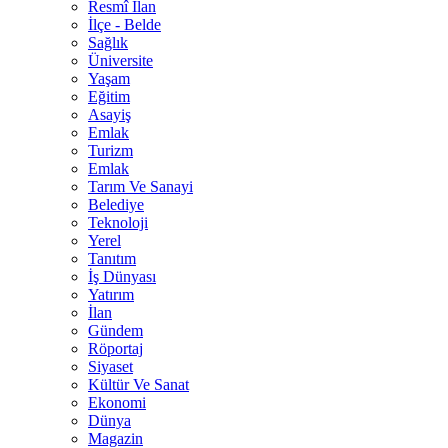
Resmî İlan
İlçe - Belde
Sağlık
Üniversite
Yaşam
Eğitim
Asayiş
Emlak
Turizm
Emlak
Tarım Ve Sanayi
Belediye
Teknoloji
Yerel
Tanıtım
İş Dünyası
Yatırım
İlan
Gündem
Röportaj
Siyaset
Kültür Ve Sanat
Ekonomi
Dünya
Magazin