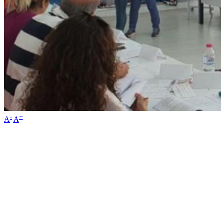
-
+
A
A