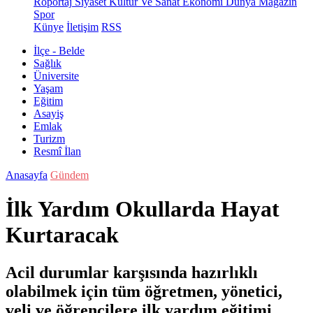
Röportaj
Siyaset
Kültür Ve Sanat
Ekonomi
Dünya
Magazin
Spor
Künye
İletişim
RSS
İlçe - Belde
Sağlık
Üniversite
Yaşam
Eğitim
Asayiş
Emlak
Turizm
Resmî İlan
Anasayfa
Gündem
İlk Yardım Okullarda Hayat
Kurtaracak
Acil durumlar karşısında hazırlıklı
olabilmek için tüm öğretmen, yönetici,
veli ve öğrencilere ilk yardım eğitimi