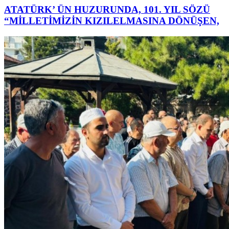
ATATÜRK’ ÜN HUZURUNDA, 101. YIL SÖZÜ
“MİLLETİMİZİN KIZILELMASINA DÖNÜŞEN,