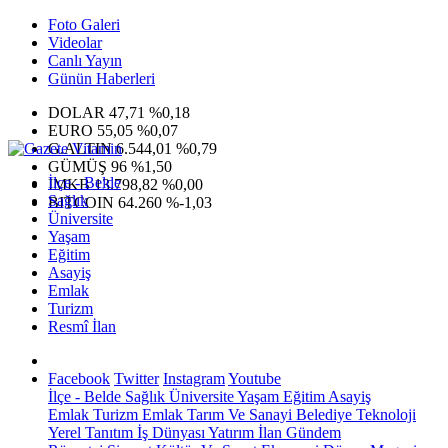
Foto Galeri
Videolar
Canlı Yayın
Günün Haberleri
DOLAR
47,71
%0,18
EURO
55,05
%0,07
G.ALTIN
6.544,01
%0,79
GÜMÜŞ
96
%1,50
İlçe - Belde
IMKB
13.798,82
%0,00
Sağlık
BITCOIN
64.260
%-1,03
Üniversite
Yaşam
Eğitim
Asayiş
Emlak
Turizm
Resmî İlan
Facebook
Twitter
Instagram
Youtube
İlçe - Belde
Sağlık
Üniversite
Yaşam
Eğitim
Asayiş
Emlak
Turizm
Emlak
Tarım Ve Sanayi
Belediye
Teknoloji
Yerel
Tanıtım
İş Dünyası
Yatırım
İlan
Gündem