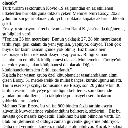
olacak"
Türk turizm sektörünün Kovid-19 salgınından en az etkilenen
ülkelerden biri olduğuna dikkati çeken Mehmet Nuri Ersoy, 2022
yılını turizm geliri olarak çok iyi bir noktada kapatacaklarına dikkati
çekti.
Ersoy, restorasyon süreci devam eden Rami Kışlası'na da değinerek,
şu bilgileri verdi:
"Toplam 36 bin metrekare. Bunun yaklaşık 27, 28 bin metrekaresi
tarihi yapı, geri kalanı da yeni yapılan, yapılıyor, oluyor. Tabii çok
büyük bir kısmı zaman içinde yok olmuş. Biz burada hem
restorasyon hem rekonstrüksiyon yapıyoruz. Bittiği zaman
İstanbul'un en büyük kütüphanesi olacak. Muhtemelen Türkiye'nin
en çok ziyaretçi alan kütüphanesi de olacak. Diğer
kütüphanelerimizden farklı tasarlandı."
Kışlada her yaştan gruba özel kütüphaneler tasarlandığının altını
çizen Ersoy, 51 metrekarelik de millet bahçesi kurulduğunu anlattı.
Tarihi eser kaçakçılığı konusunda ise Ersoy, son 20 yılda 9 bin 36
tarihin eserin Türkiye'ye getirildiğini belirterek, son dönemde
yapılan protokollerle, sıkı takiplerle potansiyel eser alıcılarını
yıldırdıklarını söyledi.
Mehmet Nuri Ersoy, bu yıl ise 800 binden fazla tarihin eserin
güvenlik kuvvetlerince yakalandığını belirterek, sözlerini, "Biz bu
savaşta çok mesafe kaydettik. Halkımız bu işin bilincine vardı. En
ufak bir (definecilik) olduğu zaman güvenlik güçlerine bildiriyor.
Daha mal yerinde çıkarken, müdahale olunabiliyor. Kaçak kazılara