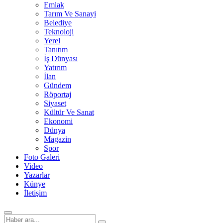
Emlak
Tarım Ve Sanayi
Belediye
Teknoloji
Yerel
Tanıtım
İş Dünyası
Yatırım
İlan
Gündem
Röportaj
Siyaset
Kültür Ve Sanat
Ekonomi
Dünya
Magazin
Spor
Foto Galeri
Video
Yazarlar
Künye
İletişim