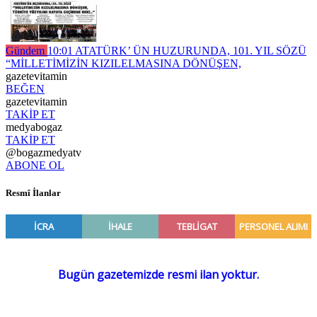
Gündem
10:01
ATATÜRK’ ÜN HUZURUNDA, 101. YIL SÖZÜ
“MİLLETİMİZİN KIZILELMASINA DÖNÜŞEN,
gazetevitamin
BEĞEN
gazetevitamin
TAKİP ET
medyabogaz
TAKİP ET
@bogazmedyatv
ABONE OL
Resmî İlanlar