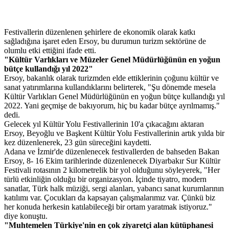
Festivallerin düzenlenen şehirlere de ekonomik olarak katkı
sağladığına işaret eden Ersoy, bu durumun turizm sektörüne de
olumlu etki ettiğini ifade etti.
"Kültür Varlıkları ve Müzeler Genel Müdürlüğünün en yoğun
bütçe kullandığı yıl 2022"
Ersoy, bakanlık olarak turizmden elde ettiklerinin çoğunu kültür ve
sanat yatırımlarına kullandıklarını belirterek, "Şu dönemde mesela
Kültür Varlıkları Genel Müdürlüğünün en yoğun bütçe kullandığı yıl
2022. Yani geçmişe de bakıyorum, hiç bu kadar bütçe ayrılmamış."
dedi.
Gelecek yıl Kültür Yolu Festivallerinin 10'a çıkacağını aktaran
Ersoy, Beyoğlu ve Başkent Kültür Yolu Festivallerinin artık yılda bir
kez düzenlenerek, 23 gün süreceğini kaydetti.
Adana ve İzmir'de düzenlenecek festivallerden de bahseden Bakan
Ersoy, 8- 16 Ekim tarihlerinde düzenlenecek Diyarbakır Sur Kültür
Festivali rotasının 2 kilometrelik bir yol olduğunu söyleyerek, "Her
türlü etkinliğin olduğu bir organizasyon. İçinde tiyatro, modern
sanatlar, Türk halk müziği, sergi alanları, yabancı sanat kurumlarının
katılımı var. Çocukları da kapsayan çalışmalarımız var. Çünkü biz
her konuda herkesin katılabileceği bir ortam yaratmak istiyoruz."
diye konuştu.
"Muhtemelen Türkiye'nin en çok ziyaretçi alan kütüphanesi