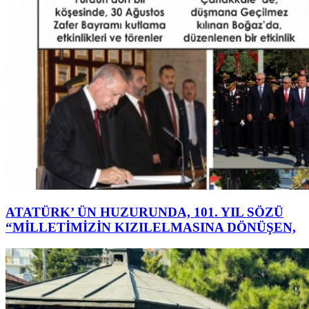
ATATÜRK’ ÜN HUZURUNDA, 101. YIL SÖZÜ
“MİLLETİMİZİN KIZILELMASINA DÖNÜŞEN,