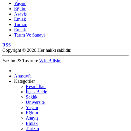
Yaşam
Eğitim
Asayiş
Emlak
Turizm
Emlak
Tarım Ve Sanayi
RSS
Copyright © 2026 Her hakkı saklıdır.
Yazılım & Tasarım:
WK Bilişim
Anasayfa
Kategoriler
Resmî İlan
İlçe - Belde
Sağlık
Üniversite
Yaşam
Eğitim
Asayiş
Emlak
Turizm