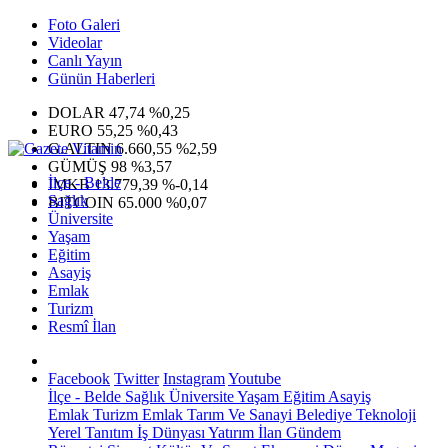
Foto Galeri
Videolar
Canlı Yayın
Günün Haberleri
DOLAR
47,74
%0,25
EURO
55,25
%0,43
G.ALTIN
6.660,55
%2,59
GÜMÜŞ
98
%3,57
İlçe - Belde
IMKB
13.779,39
%-0,14
Sağlık
BITCOIN
65.000
%0,07
Üniversite
Yaşam
Eğitim
Asayiş
Emlak
Turizm
Resmî İlan
Facebook
Twitter
Instagram
Youtube
İlçe - Belde
Sağlık
Üniversite
Yaşam
Eğitim
Asayiş
Emlak
Turizm
Emlak
Tarım Ve Sanayi
Belediye
Teknoloji
Yerel
Tanıtım
İş Dünyası
Yatırım
İlan
Gündem