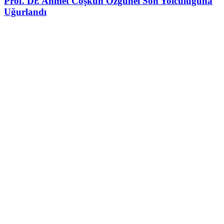
Prof. Dr. Ahmet Coşkun Özgünel Son Yolculuğuna
Uğurlandı