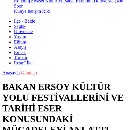
Röportaj
Siyaset
Kültür Ve Sanat
Ekonomi
Dünya
Magazin
Spor
Künye
İletişim
RSS
İlçe - Belde
Sağlık
Üniversite
Yaşam
Eğitim
Asayiş
Emlak
Turizm
Resmî İlan
Anasayfa
Gündem
BAKAN ERSOY KÜLTÜR
YOLU FESTİVALLERİNİ VE
TARİHİ ESER
KONUSUNDAKİ
MÜCADELEYİ ANLATTI