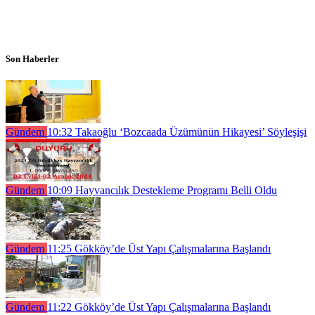
Son Haberler
Gündem
10:32
Takaoğlu ‘Bozcaada Üzümünün Hikayesi’ Söyleşişi
Gündem
10:09
Hayvancılık Destekleme Programı Belli Oldu
Gündem
11:25
Gökköy’de Üst Yapı Çalışmalarına Başlandı
Gündem
11:22
Gökköy’de Üst Yapı Çalışmalarına Başlandı