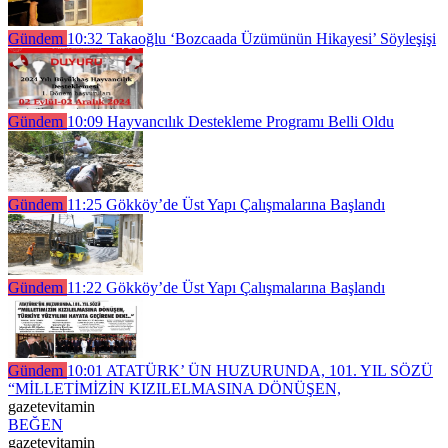
Gündem
10:32
Takaoğlu ‘Bozcaada Üzümünün Hikayesi’ Söyleşişi
Gündem
10:09
Hayvancılık Destekleme Programı Belli Oldu
Gündem
11:25
Gökköy’de Üst Yapı Çalışmalarına Başlandı
Gündem
11:22
Gökköy’de Üst Yapı Çalışmalarına Başlandı
Gündem
10:01
ATATÜRK’ ÜN HUZURUNDA, 101. YIL SÖZÜ
“MİLLETİMİZİN KIZILELMASINA DÖNÜŞEN,
gazetevitamin
BEĞEN
gazetevitamin