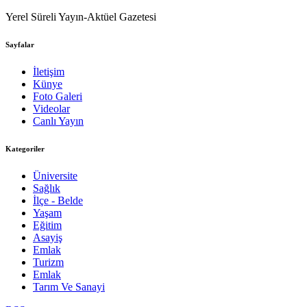
Yerel Süreli Yayın-Aktüel Gazetesi
Sayfalar
İletişim
Künye
Foto Galeri
Videolar
Canlı Yayın
Kategoriler
Üniversite
Sağlık
İlçe - Belde
Yaşam
Eğitim
Asayiş
Emlak
Turizm
Emlak
Tarım Ve Sanayi