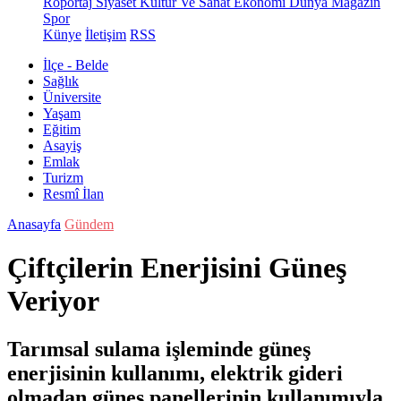
Röportaj
Siyaset
Kültür Ve Sanat
Ekonomi
Dünya
Magazin
Spor
Künye
İletişim
RSS
İlçe - Belde
Sağlık
Üniversite
Yaşam
Eğitim
Asayiş
Emlak
Turizm
Resmî İlan
Anasayfa
Gündem
Çiftçilerin Enerjisini Güneş
Veriyor
Tarımsal sulama işleminde güneş
enerjisinin kullanımı, elektrik gideri
olmadan güneş panellerinin kullanımıyla