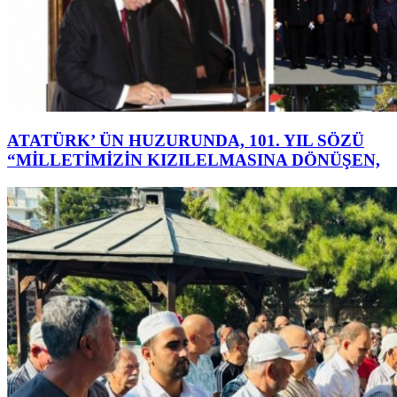
ATATÜRK’ ÜN HUZURUNDA, 101. YIL SÖZÜ
“MİLLETİMİZİN KIZILELMASINA DÖNÜŞEN,