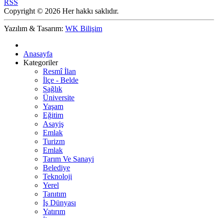
RSS
Copyright © 2026 Her hakkı saklıdır.
Yazılım & Tasarım:
WK Bilişim
Anasayfa
Kategoriler
Resmî İlan
İlçe - Belde
Sağlık
Üniversite
Yaşam
Eğitim
Asayiş
Emlak
Turizm
Emlak
Tarım Ve Sanayi
Belediye
Teknoloji
Yerel
Tanıtım
İş Dünyası
Yatırım