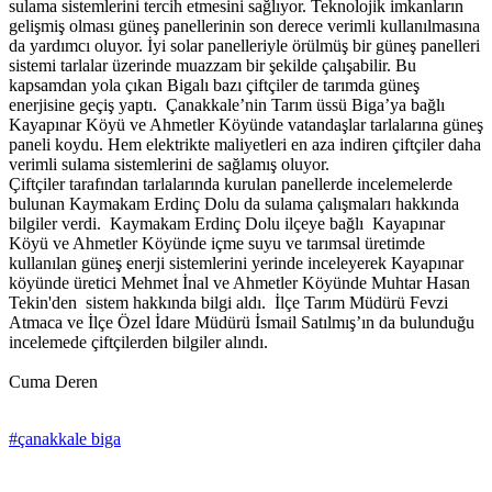
sulama sistemlerini tercih etmesini sağlıyor. Teknolojik imkanların
gelişmiş olması güneş panellerinin son derece verimli kullanılmasına
da yardımcı oluyor. İyi solar panelleriyle örülmüş bir güneş panelleri
sistemi tarlalar üzerinde muazzam bir şekilde çalışabilir. Bu
kapsamdan yola çıkan Bigalı bazı çiftçiler de tarımda güneş
enerjisine geçiş yaptı. Çanakkale’nin Tarım üssü Biga’ya bağlı
Kayapınar Köyü ve Ahmetler Köyünde vatandaşlar tarlalarına güneş
paneli koydu. Hem elektrikte maliyetleri en aza indiren çiftçiler daha
verimli sulama sistemlerini de sağlamış oluyor.
Çiftçiler tarafından tarlalarında kurulan panellerde incelemelerde
bulunan Kaymakam Erdinç Dolu da sulama çalışmaları hakkında
bilgiler verdi. Kaymakam Erdinç Dolu ilçeye bağlı Kayapınar
Köyü ve Ahmetler Köyünde içme suyu ve tarımsal üretimde
kullanılan güneş enerji sistemlerini yerinde inceleyerek Kayapınar
köyünde üretici Mehmet İnal ve Ahmetler Köyünde Muhtar Hasan
Tekin'den sistem hakkında bilgi aldı. İlçe Tarım Müdürü Fevzi
Atmaca ve İlçe Özel İdare Müdürü İsmail Satılmış’ın da bulunduğu
incelemede çiftçilerden bilgiler alındı.
Cuma Deren
#çanakkale biga