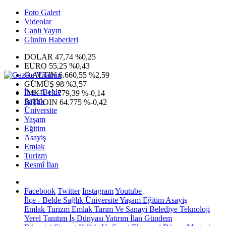
Foto Galeri
Videolar
Canlı Yayın
Günün Haberleri
DOLAR
47,74
%0,25
EURO
55,25
%0,43
G.ALTIN
6.660,55
%2,59
GÜMÜŞ
98
%3,57
İlçe - Belde
IMKB
13.779,39
%-0,14
Sağlık
BITCOIN
64.775
%-0,42
Üniversite
Yaşam
Eğitim
Asayiş
Emlak
Turizm
Resmî İlan
Facebook
Twitter
Instagram
Youtube
İlçe - Belde
Sağlık
Üniversite
Yaşam
Eğitim
Asayiş
Emlak
Turizm
Emlak
Tarım Ve Sanayi
Belediye
Teknoloji
Yerel
Tanıtım
İş Dünyası
Yatırım
İlan
Gündem