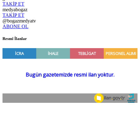
TAKİP ET
medyabogaz
TAKİP ET
@bogazmedyatv
ABONE OL
Resmî İlanlar