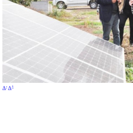
-
+
A
A