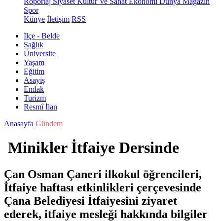
Röportaj
Siyaset
Kültür Ve Sanat
Ekonomi
Dünya
Magazin
Spor
Künye
İletişim
RSS
İlçe - Belde
Sağlık
Üniversite
Yaşam
Eğitim
Asayiş
Emlak
Turizm
Resmî İlan
Anasayfa
Gündem
Minikler İtfaiye Dersinde
Çan Osman Çaneri ilkokul öğrencileri,
İtfaiye haftası etkinlikleri çerçevesinde
Çana Belediyesi İtfaiyesini ziyaret
ederek, itfaiye mesleği hakkında bilgiler