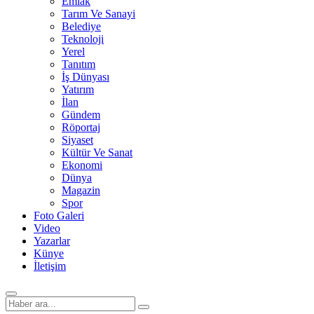
Emlak
Tarım Ve Sanayi
Belediye
Teknoloji
Yerel
Tanıtım
İş Dünyası
Yatırım
İlan
Gündem
Röportaj
Siyaset
Kültür Ve Sanat
Ekonomi
Dünya
Magazin
Spor
Foto Galeri
Video
Yazarlar
Künye
İletişim