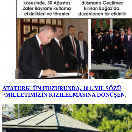
ATATÜRK’ ÜN HUZURUNDA, 101. YIL SÖZÜ
“MİLLETİMİZİN KIZILELMASINA DÖNÜŞEN,