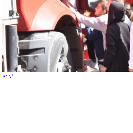
-
+
A
A