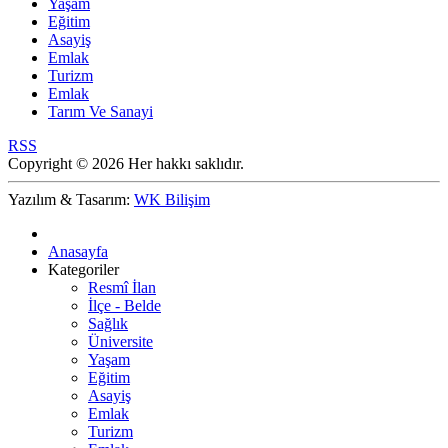
Yaşam
Eğitim
Asayiş
Emlak
Turizm
Emlak
Tarım Ve Sanayi
RSS
Copyright © 2026 Her hakkı saklıdır.
Yazılım & Tasarım:
WK Bilişim
Anasayfa
Kategoriler
Resmî İlan
İlçe - Belde
Sağlık
Üniversite
Yaşam
Eğitim
Asayiş
Emlak
Turizm