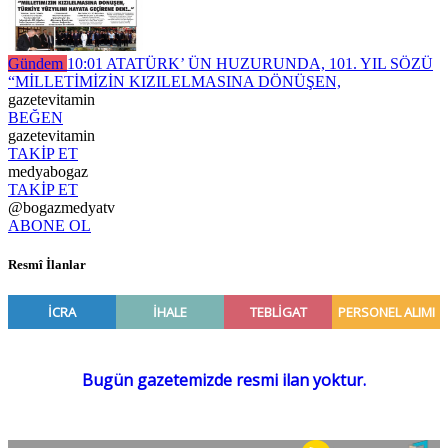
Gündem
10:01
ATATÜRK’ ÜN HUZURUNDA, 101. YIL SÖZÜ
“MİLLETİMİZİN KIZILELMASINA DÖNÜŞEN,
gazetevitamin
BEĞEN
gazetevitamin
TAKİP ET
medyabogaz
TAKİP ET
@bogazmedyatv
ABONE OL
Resmî İlanlar