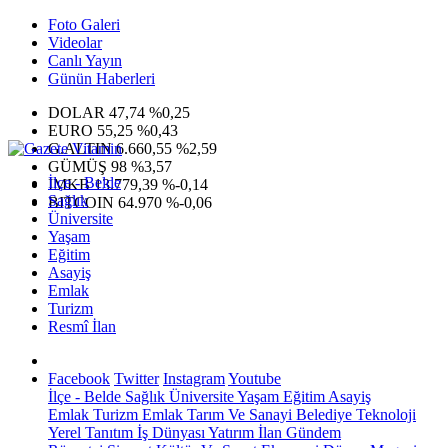
Foto Galeri
Videolar
Canlı Yayın
Günün Haberleri
DOLAR
47,74
%0,25
EURO
55,25
%0,43
G.ALTIN
6.660,55
%2,59
GÜMÜŞ
98
%3,57
İlçe - Belde
IMKB
13.779,39
%-0,14
Sağlık
BITCOIN
64.970
%-0,06
Üniversite
Yaşam
Eğitim
Asayiş
Emlak
Turizm
Resmî İlan
Facebook
Twitter
Instagram
Youtube
İlçe - Belde
Sağlık
Üniversite
Yaşam
Eğitim
Asayiş
Emlak
Turizm
Emlak
Tarım Ve Sanayi
Belediye
Teknoloji
Yerel
Tanıtım
İş Dünyası
Yatırım
İlan
Gündem