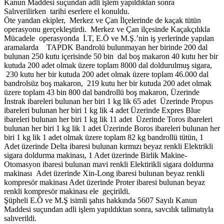
Kanun Maddesi suçundan adli işlem yapıldıktan sonra
Salıverilirken tarihi eserlere el konuldu.
Öte yandan ekipler, Merkez ve Çan İlçelerinde de kaçak tütün
operasyonu gerçekleştirdi. Merkez ve Çan ilçesinde Kaçakçılıkla
Mücadele operasyonda İ.T, E.Ö ve M.Ş.’nin iş yerlerinde yapılan
aramalarda TAPDK Bandrolü bulunmayan her birinde 200 dal
bulunan 250 kutu içerisinde 50 bin dal boş makaron 40 kutu her bir
kutuda 200 adet olmak üzere toplam 8000 dal doldurulmuş sigara,
230 kutu her bir kutuda 200 adet olmak üzere toplam 46.000 dal
bandrolsüz boş makaron, 219 kutu her bir kutuda 200 adet olmak
üzere toplam 43 bin 800 dal bandrollü boş makaron, Üzerinde
İnstrak ibareleri bulunan her biri 1 kg lik 65 adet Üzerinde Propus
ibareleri bulunan her biri 1 kg lik 4 adet Üzerinde Expres Blue
ibareleri bulunan her biri 1 kg lik 11 adet Üzerinde Toros ibareleri
bulunan her biri 1 kg lik 1 adet Üzerinde Boros ibareleri bulunan her
biri 1 kg lik 1 adet olmak üzere toplam 82 kg bandrollü tütün, 1
Adet üzerinde Delta ibaresi bulunan kırmızı beyaz renkli Elektrikli
sigara doldurma makinası, 1 Adet üzerinde Birlik Makine-
Otomasyon ibaresi bulunan mavi renkli Elektirikli sigara doldurma
makinası Adet üzerinde Xin-Long ibaresi bulunan beyaz renkli
kompresör makinası Adet üzerinde Proter ibaresi bulunan beyaz
renkli kompresör makinası ele geçirildi.
Şüpheli E.Ö ve M.Ş isimli şahıs hakkında 5607 Sayılı Kanun
Maddesi suçundan adli işlem yapıldıktan sonra, savcılık talimatıyla
salıverildi.