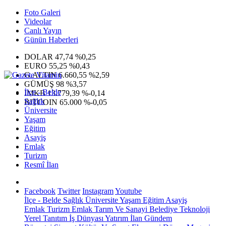
Foto Galeri
Videolar
Canlı Yayın
Günün Haberleri
DOLAR
47,74
%0,25
EURO
55,25
%0,43
G.ALTIN
6.660,55
%2,59
GÜMÜŞ
98
%3,57
İlçe - Belde
IMKB
13.779,39
%-0,14
Sağlık
BITCOIN
65.000
%-0,05
Üniversite
Yaşam
Eğitim
Asayiş
Emlak
Turizm
Resmî İlan
Facebook
Twitter
Instagram
Youtube
İlçe - Belde
Sağlık
Üniversite
Yaşam
Eğitim
Asayiş
Emlak
Turizm
Emlak
Tarım Ve Sanayi
Belediye
Teknoloji
Yerel
Tanıtım
İş Dünyası
Yatırım
İlan
Gündem