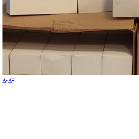
-
+
A
A