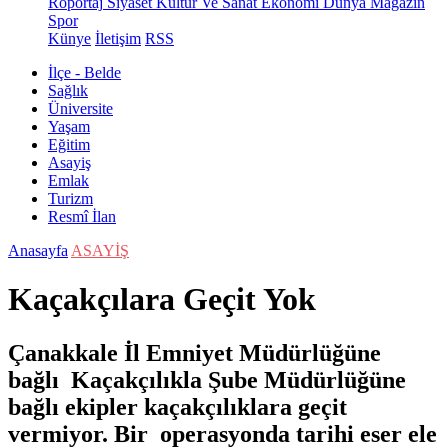
Röportaj
Siyaset
Kültür Ve Sanat
Ekonomi
Dünya
Magazin
Spor
Künye
İletişim
RSS
İlçe - Belde
Sağlık
Üniversite
Yaşam
Eğitim
Asayiş
Emlak
Turizm
Resmî İlan
Anasayfa
ASAYİŞ
Kaçakçılara Geçit Yok
Çanakkale İl Emniyet Müdürlüğüne
bağlı Kaçakçılıkla Şube Müdürlüğüne
bağlı ekipler kaçakçılıklara geçit
vermiyor. Bir operasyonda tarihi eser ele