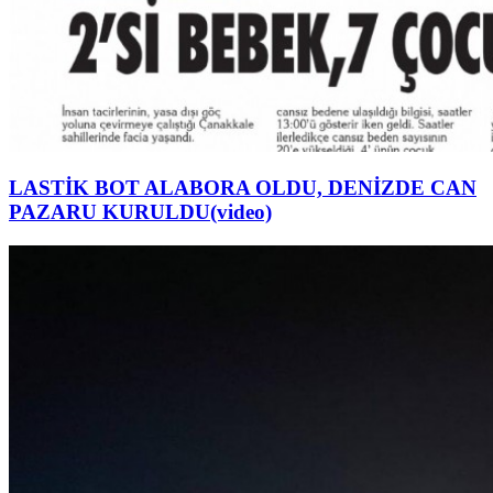
LASTİK BOT ALABORA OLDU, DENİZDE CAN
PAZARU KURULDU(video)