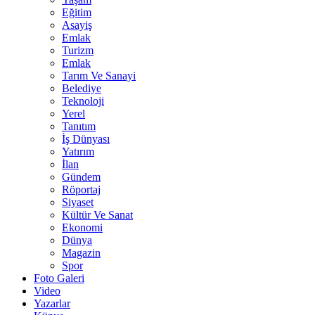
Eğitim
Asayiş
Emlak
Turizm
Emlak
Tarım Ve Sanayi
Belediye
Teknoloji
Yerel
Tanıtım
İş Dünyası
Yatırım
İlan
Gündem
Röportaj
Siyaset
Kültür Ve Sanat
Ekonomi
Dünya
Magazin
Spor
Foto Galeri
Video
Yazarlar