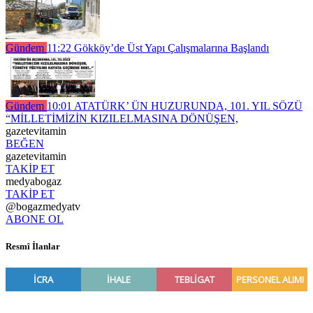
Gündem
11:22
Gökköy’de Üst Yapı Çalışmalarına Başlandı
Gündem
10:01
ATATÜRK’ ÜN HUZURUNDA, 101. YIL SÖZÜ
“MİLLETİMİZİN KIZILELMASINA DÖNÜŞEN,
gazetevitamin
BEĞEN
gazetevitamin
TAKİP ET
medyabogaz
TAKİP ET
@bogazmedyatv
ABONE OL
Resmî İlanlar