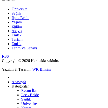
Üniversite
Sağlık
İlçe - Belde
Yaşam
Eğitim
Asayiş
Emlak
Turizm
Emlak
Tarım Ve Sanayi
RSS
Copyright © 2026 Her hakkı saklıdır.
Yazılım & Tasarım:
WK Bilişim
Anasayfa
Kategoriler
Resmî İlan
İlçe - Belde
Sağlık
Üniversite
Yaşam