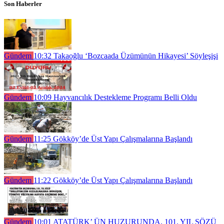
Son Haberler
Gündem
10:32
Takaoğlu ‘Bozcaada Üzümünün Hikayesi’ Söyleşişi
Gündem
10:09
Hayvancılık Destekleme Programı Belli Oldu
Gündem
11:25
Gökköy’de Üst Yapı Çalışmalarına Başlandı
Gündem
11:22
Gökköy’de Üst Yapı Çalışmalarına Başlandı
Gündem
10:01
ATATÜRK’ ÜN HUZURUNDA, 101. YIL SÖZÜ