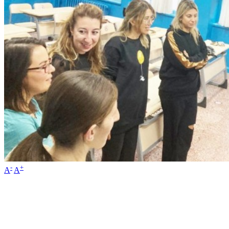
-
+
A
A