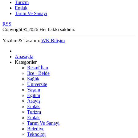
Turizm
Emlak
Tarım Ve Sanayi
RSS
Copyright © 2026 Her hakkı saklıdır.
Yazılım & Tasarım:
WK Bilişim
Anasayfa
Kategoriler
Resmî İlan
İlçe - Belde
Sağlık
Üniversite
Yaşam
Eğitim
Asayiş
Emlak
Turizm
Emlak
Tarım Ve Sanayi
Belediye
Teknoloji