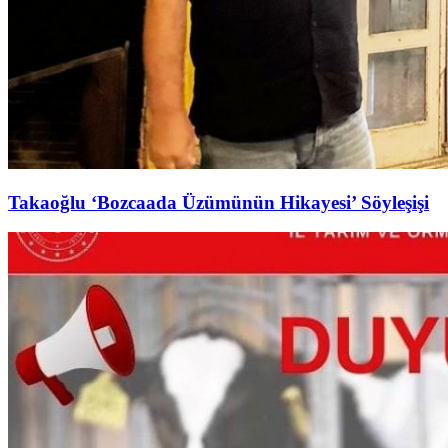
Takaoğlu ‘Bozcaada Üzümünün Hikayesi’ Söyleşişi