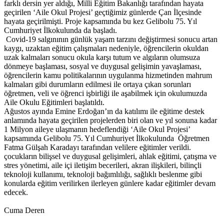
farklı dersin yer aldığı, Milli Eğitim Bakanlığı tarafından hayata
geçirilen ‘Aile Okul Projesi’ geçtiğimiz günlerde Çan İlçesinde
hayata geçirilmişti. Proje kapsamında bu kez Gelibolu 75. Yıl
Cumhuriyet İlkokulunda da başladı.
Covid-19 salgınının günlük yaşam tarzını değiştirmesi sonucu artan
kaygı, uzaktan eğitim çalışmaları nedeniyle, öğrencilerin okuldan
uzak kalmaları sonucu okula karşı tutum ve algıların olumsuza
dönmeye başlaması, sosyal ve duygusal gelişimin yavaşlaması,
öğrencilerin kamu politikalarının uygulanma hizmetinden mahrum
kalmaları gibi durumların edilmesi ile ortaya çıkan sorunları
öğretmen, veli ve öğrenci işbirliği ile aşabilmek için okulumuzda
Aile Okulu Eğitimleri başlatıldı.
Ağustos ayında Emine Erdoğan’ın da katılımı ile eğitime destek
anlamında hayata geçirilen projelerden biri olan ve yıl sonuna kadar
1 Milyon aileye ulaşmanın hedeflendiği ‘Aile Okul Projesi’
kapsamında Gelibolu 75. Yıl Cumhuriyet İlkokulunda Öğretmen
Fatma Gülşah Karadayı tarafından velilere eğitimler verildi.
çocukların bilişsel ve duygusal gelişimleri, ahlak eğitimi, çatışma ve
stres yönetimi, aile içi iletişim becerileri, akran ilişkileri, bilinçli
teknoloji kullanımı, teknoloji bağımlılığı, sağlıklı beslenme gibi
konularda eğitim verilirken ilerleyen günlere kadar eğitimler devam
edecek.
Cuma Deren