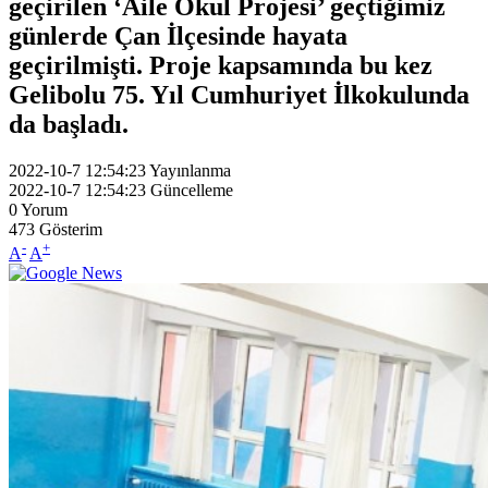
geçirilen ‘Aile Okul Projesi’ geçtiğimiz
günlerde Çan İlçesinde hayata
geçirilmişti. Proje kapsamında bu kez
Gelibolu 75. Yıl Cumhuriyet İlkokulunda
da başladı.
2022-10-7 12:54:23
Yayınlanma
2022-10-7 12:54:23
Güncelleme
0
Yorum
473
Gösterim
-
+
A
A