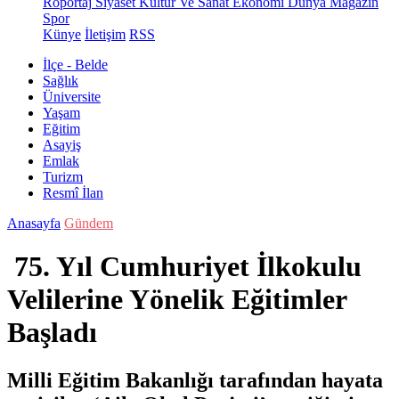
Röportaj
Siyaset
Kültür Ve Sanat
Ekonomi
Dünya
Magazin
Spor
Künye
İletişim
RSS
İlçe - Belde
Sağlık
Üniversite
Yaşam
Eğitim
Asayiş
Emlak
Turizm
Resmî İlan
Anasayfa
Gündem
75. Yıl Cumhuriyet İlkokulu
Velilerine Yönelik Eğitimler
Başladı
Milli Eğitim Bakanlığı tarafından hayata