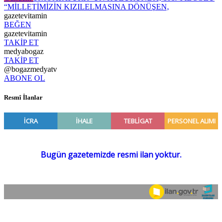
“MİLLETİMİZİN KIZILELMASINA DÖNÜŞEN,
gazetevitamin
BEĞEN
gazetevitamin
TAKİP ET
medyabogaz
TAKİP ET
@bogazmedyatv
ABONE OL
Resmî İlanlar