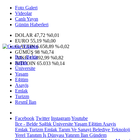
Foto Galeri
Videolar
Canlı Yayın
Günün Haberleri
DOLAR
47,72
%0,01
EURO
55,19
%0,00
G.ALTIN
6.658,89
%-0,02
GÜMÜŞ
98
%0,74
İlçe - Belde
IMKB
13.892,99
%0,82
Sağlık
BITCOIN
65.033
%0,14
Üniversite
Yaşam
Eğitim
Asayiş
Emlak
Turizm
Resmî İlan
Facebook
Twitter
Instagram
Youtube
İlçe - Belde
Sağlık
Üniversite
Yaşam
Eğitim
Asayiş
Emlak
Turizm
Emlak
Tarım Ve Sanayi
Belediye
Teknoloji
Yerel
Tanıtım
İş Dünyası
Yatırım
İlan
Gündem