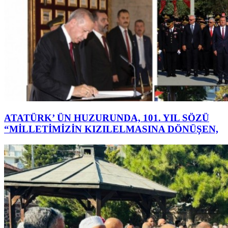
ATATÜRK’ ÜN HUZURUNDA, 101. YIL SÖZÜ
“MİLLETİMİZİN KIZILELMASINA DÖNÜŞEN,