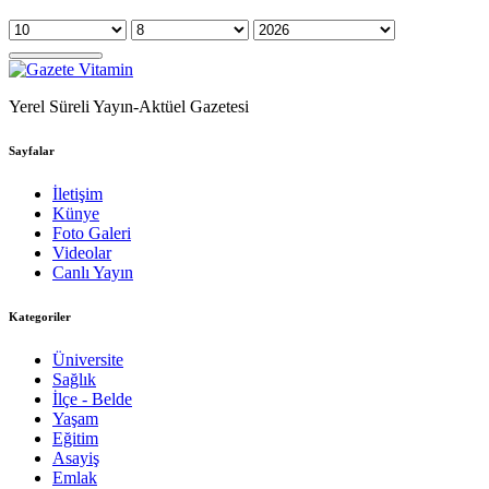
Yerel Süreli Yayın-Aktüel Gazetesi
Sayfalar
İletişim
Künye
Foto Galeri
Videolar
Canlı Yayın
Kategoriler
Üniversite
Sağlık
İlçe - Belde
Yaşam
Eğitim
Asayiş
Emlak