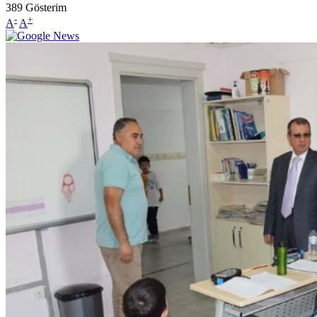
389
Gösterim
-
+
A
A