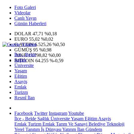
Foto Galeri
Videolar
Canlı Yayın
Günün Haberleri
DOLAR
47,71
%0,18
EURO
55,02
%0,02
G.ALTIN
6.525,26
%0,50
GÜMÜŞ
95
%0,98
İlçe - Belde
IMKB
13.798,82
%0,00
Sağlık
BITCOIN
64.255
%-0,59
Üniversite
Yaşam
Eğitim
Asayiş
Emlak
Turizm
Resmî İlan
Facebook
Twitter
Instagram
Youtube
İlçe - Belde
Sağlık
Üniversite
Yaşam
Eğitim
Asayiş
Emlak
Turizm
Emlak
Tarım Ve Sanayi
Belediye
Teknoloji
Yerel
Tanıtım
İş Dünyası
Yatırım
İlan
Gündem