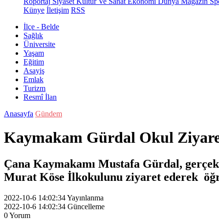
Röportaj
Siyaset
Kültür Ve Sanat
Ekonomi
Dünya
Magazin
Sp
Künye
İletişim
RSS
İlçe - Belde
Sağlık
Üniversite
Yaşam
Eğitim
Asayiş
Emlak
Turizm
Resmî İlan
Anasayfa
Gündem
Kaymakam Gürdal Okul Ziyareti
Çana Kaymakamı Mustafa Gürdal, gerçekleşt
Murat Köse İlkokulunu ziyaret ederek öğren
2022-10-6 14:02:34
Yayınlanma
2022-10-6 14:02:34
Güncelleme
0
Yorum