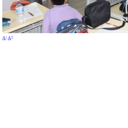
-
+
A
A