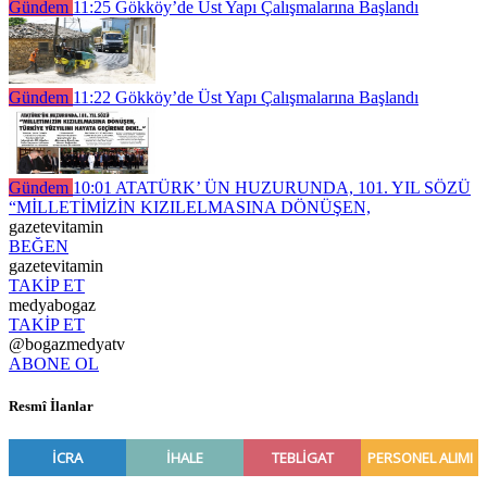
Gündem
11:25
Gökköy’de Üst Yapı Çalışmalarına Başlandı
Gündem
11:22
Gökköy’de Üst Yapı Çalışmalarına Başlandı
Gündem
10:01
ATATÜRK’ ÜN HUZURUNDA, 101. YIL SÖZÜ
“MİLLETİMİZİN KIZILELMASINA DÖNÜŞEN,
gazetevitamin
BEĞEN
gazetevitamin
TAKİP ET
medyabogaz
TAKİP ET
@bogazmedyatv
ABONE OL
Resmî İlanlar