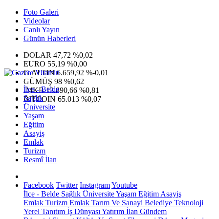
Foto Galeri
Videolar
Canlı Yayın
Günün Haberleri
DOLAR
47,72
%0,02
EURO
55,19
%0,00
G.ALTIN
6.659,92
%-0,01
GÜMÜŞ
98
%0,62
İlçe - Belde
IMKB
13.890,66
%0,81
Sağlık
BITCOIN
65.013
%0,07
Üniversite
Yaşam
Eğitim
Asayiş
Emlak
Turizm
Resmî İlan
Facebook
Twitter
Instagram
Youtube
İlçe - Belde
Sağlık
Üniversite
Yaşam
Eğitim
Asayiş
Emlak
Turizm
Emlak
Tarım Ve Sanayi
Belediye
Teknoloji
Yerel
Tanıtım
İş Dünyası
Yatırım
İlan
Gündem