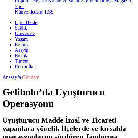
Röportaj
Siyaset
Kültür Ve Sanat
Ekonomi
Dünya
Magazin
Spor
Künye
İletişim
RSS
İlçe - Belde
Sağlık
Üniversite
Yaşam
Eğitim
Asayiş
Emlak
Turizm
Resmî İlan
Anasayfa
Gündem
Gelibolu’da Uyuşturucu
Operasyonu
Uyuşturucu Madde İmal ve Ticareti
yapanlara yönelik İlçelerde ve kırsalda
oparasyonlarını sürdüren Jandarma