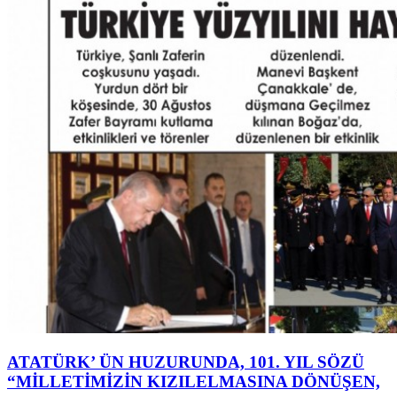
ATATÜRK’ ÜN HUZURUNDA, 101. YIL SÖZÜ
“MİLLETİMİZİN KIZILELMASINA DÖNÜŞEN,