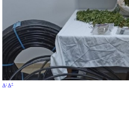
-
+
A
A