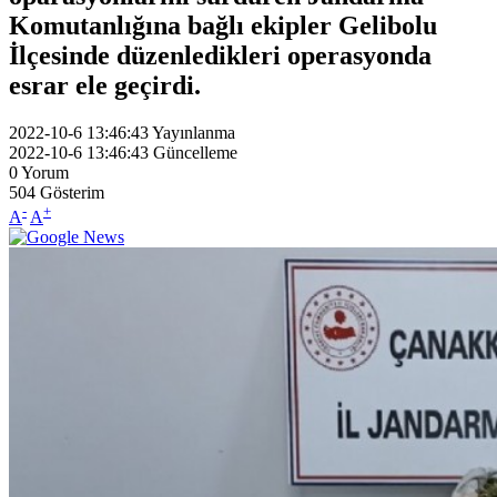
Komutanlığına bağlı ekipler Gelibolu
İlçesinde düzenledikleri operasyonda
esrar ele geçirdi.
2022-10-6 13:46:43
Yayınlanma
2022-10-6 13:46:43
Güncelleme
0
Yorum
504
Gösterim
-
+
A
A