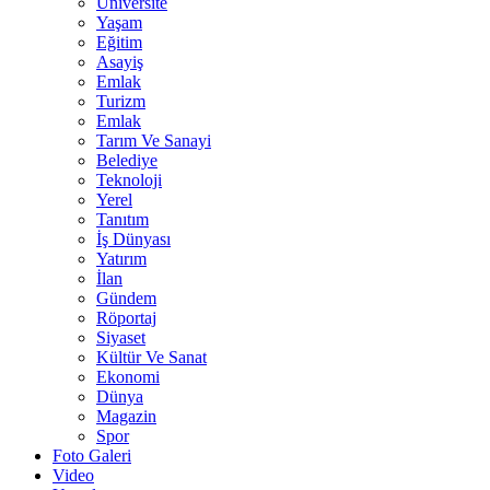
Üniversite
Yaşam
Eğitim
Asayiş
Emlak
Turizm
Emlak
Tarım Ve Sanayi
Belediye
Teknoloji
Yerel
Tanıtım
İş Dünyası
Yatırım
İlan
Gündem
Röportaj
Siyaset
Kültür Ve Sanat
Ekonomi
Dünya
Magazin
Spor
Foto Galeri
Video