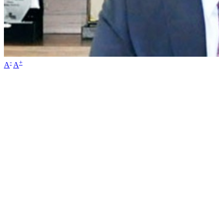
-
+
A
A