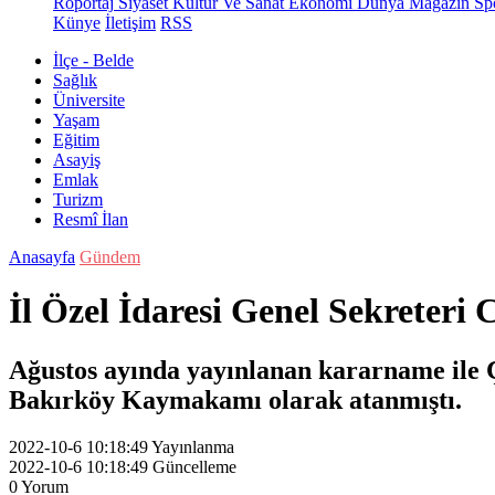
Röportaj
Siyaset
Kültür Ve Sanat
Ekonomi
Dünya
Magazin
Sp
Künye
İletişim
RSS
İlçe - Belde
Sağlık
Üniversite
Yaşam
Eğitim
Asayiş
Emlak
Turizm
Resmî İlan
Anasayfa
Gündem
İl Özel İdaresi Genel Sekreteri 
Ağustos ayında yayınlanan kararname ile Ç
Bakırköy Kaymakamı olarak atanmıştı.
2022-10-6 10:18:49
Yayınlanma
2022-10-6 10:18:49
Güncelleme
0
Yorum