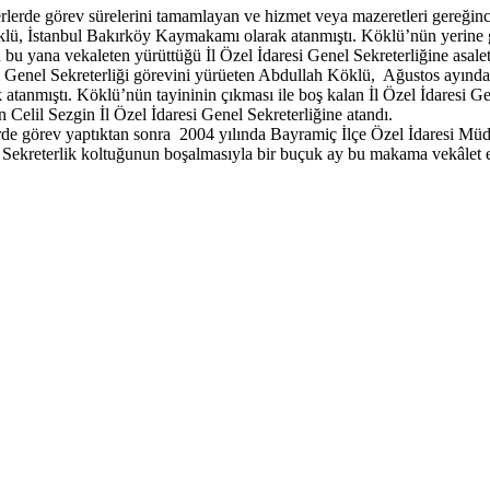
erlerde görev sürelerini tamamlayan ve hizmet veya mazeretleri gereğ
lü, İstanbul Bakırköy Kaymakamı olarak atanmıştı. Köklü’nün yerine ge
u yana vekaleten yürüttüğü İl Özel İdaresi Genel Sekreterliğine asalet
esi Genel Sekreterliği görevini yürüeten Abdullah Köklü, Ağustos ayında
tanmıştı. Köklü’nün tayininin çıkması ile boş kalan İl Özel İdaresi G
Celil Sezgin İl Özel İdaresi Genel Sekreterliğine atandı.
rde görev yaptıktan sonra 2004 yılında Bayramiç İlçe Özel İdaresi Müd
 Sekreterlik koltuğunun boşalmasıyla bir buçuk ay bu makama vekâlet e