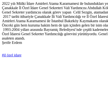
2022 yılı Mülki İdare Amirleri Atama Kararnamesi ile bulundukları y
Çanakkale İl Özel İdare Genel Sekreteri Vali Yardımcısı Abdullah Kök
Genel Sekreter yardımcısı olarak görev yapan Celil Sezgin, atamadan b
2017 tarihi itibariyle Çanakkale İli Vali Yardımcılığı ve İl Özel İdar
Amirleri Atama Kararnamesi ile İstanbul Bakırköy Kaymakamı olarak a
Önceki gün hem kuruma hakim hem de işin içinden gelen bir isim olan 
1993-2004 yılları arasında Bayramiç Belediyesi’nde çeşitli kademele
Özel İdaresi Genel Sekreter Yardımcılığı görevini yürütüyordu. Genel
asaleten atandı.
Şerife Erdem
#il özel idare