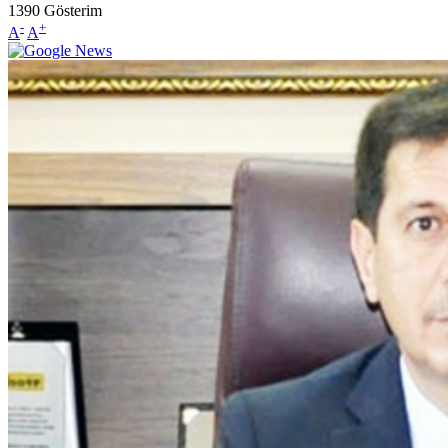
1390
Gösterim
-
+
A
A