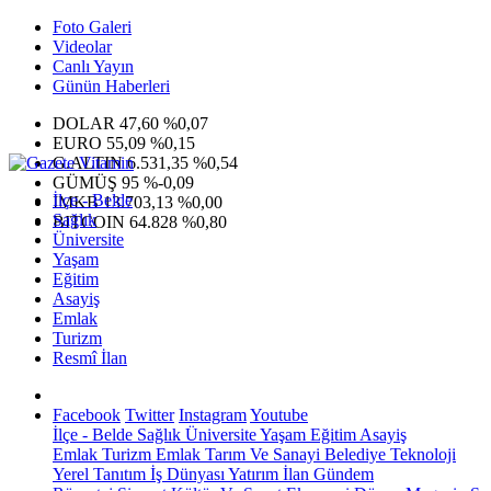
Foto Galeri
Videolar
Canlı Yayın
Günün Haberleri
DOLAR
47,60
%0,07
EURO
55,09
%0,15
G.ALTIN
6.531,35
%0,54
GÜMÜŞ
95
%-0,09
İlçe - Belde
IMKB
13.703,13
%0,00
Sağlık
BITCOIN
64.828
%0,80
Üniversite
Yaşam
Eğitim
Asayiş
Emlak
Turizm
Resmî İlan
Facebook
Twitter
Instagram
Youtube
İlçe - Belde
Sağlık
Üniversite
Yaşam
Eğitim
Asayiş
Emlak
Turizm
Emlak
Tarım Ve Sanayi
Belediye
Teknoloji
Yerel
Tanıtım
İş Dünyası
Yatırım
İlan
Gündem