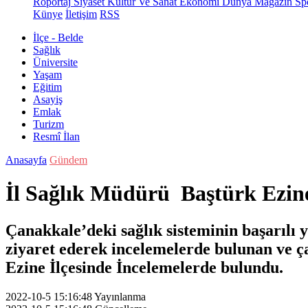
Röportaj
Siyaset
Kültür Ve Sanat
Ekonomi
Dünya
Magazin
Sp
Künye
İletişim
RSS
İlçe - Belde
Sağlık
Üniversite
Yaşam
Eğitim
Asayiş
Emlak
Turizm
Resmî İlan
Anasayfa
Gündem
İl Sağlık Müdürü Baştürk Ezin
Çanakkale’deki sağlık sisteminin başarılı 
ziyaret ederek incelemelerde bulunan ve 
Ezine İlçesinde İncelemelerde bulundu.
2022-10-5 15:16:48
Yayınlanma