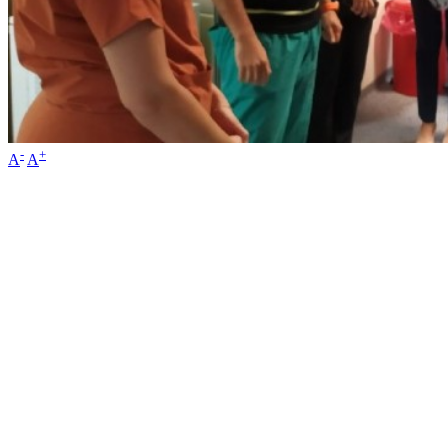
-
+
A
A