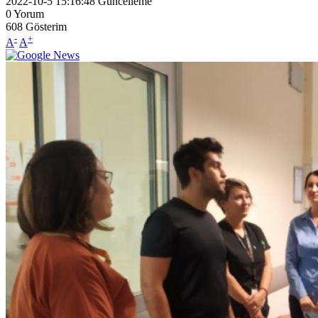
2022-10-5 15:16:48
Güncelleme
0
Yorum
608
Gösterim
-
+
A
A