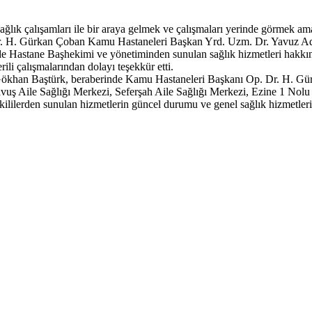
ğlık çalışamları ile bir araya gelmek ve çalışmaları yerinde görmek am
 Dr. H. Gürkan Çoban Kamu Hastaneleri Başkan Yrd. Uzm. Dr. Yavuz Adan
inde Hastane Başhekimi ve yönetiminden sunulan sağlık hizmetleri hakkı
rili çalışmalarından dolayı teşekkür etti.
. Gökhan Baştürk, beraberinde Kamu Hastaneleri Başkanı Op. Dr. H. 
uş Aile Sağlığı Merkezi, Seferşah Aile Sağlığı Merkezi, Ezine 1 Nolu 
ililerden sunulan hizmetlerin güncel durumu ve genel sağlık hizmetleri 