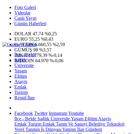
Foto Galeri
Videolar
Canlı Yayın
Günün Haberleri
DOLAR
47,74
%0,25
EURO
55,25
%0,43
G.ALTIN
6.660,55
%2,59
GÜMÜŞ
98
%3,57
İlçe - Belde
IMKB
13.779,39
%-0,14
Sağlık
BITCOIN
64.970
%-0,06
Üniversite
Yaşam
Eğitim
Asayiş
Emlak
Turizm
Resmî İlan
Facebook
Twitter
Instagram
Youtube
İlçe - Belde
Sağlık
Üniversite
Yaşam
Eğitim
Asayiş
Emlak
Turizm
Emlak
Tarım Ve Sanayi
Belediye
Teknoloji
Yerel
Tanıtım
İş Dünyası
Yatırım
İlan
Gündem