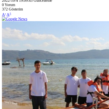
2022-10-4 19:09:43
Güncelleme
0
Yorum
372
Gösterim
-
+
A
A