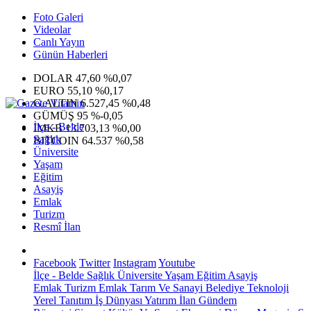
Foto Galeri
Videolar
Canlı Yayın
Günün Haberleri
DOLAR
47,60
%0,07
EURO
55,10
%0,17
G.ALTIN
6.527,45
%0,48
GÜMÜŞ
95
%-0,05
İlçe - Belde
IMKB
13.703,13
%0,00
Sağlık
BITCOIN
64.537
%0,58
Üniversite
Yaşam
Eğitim
Asayiş
Emlak
Turizm
Resmî İlan
Facebook
Twitter
Instagram
Youtube
İlçe - Belde
Sağlık
Üniversite
Yaşam
Eğitim
Asayiş
Emlak
Turizm
Emlak
Tarım Ve Sanayi
Belediye
Teknoloji
Yerel
Tanıtım
İş Dünyası
Yatırım
İlan
Gündem