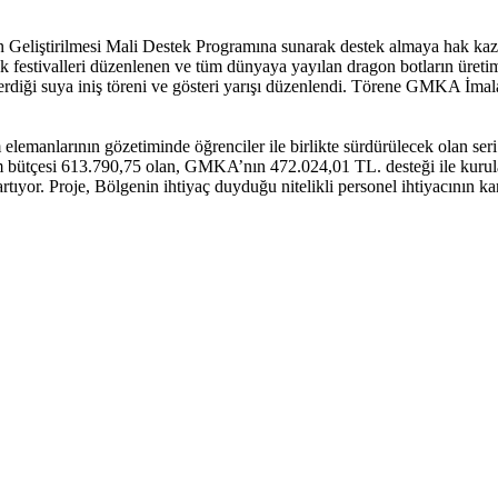
Geliştirilmesi Mali Destek Programına sunarak destek almaya hak kaz
lk festivalleri düzenlenen ve tüm dünyaya yayılan dragon botların üreti
terdiği suya iniş töreni ve gösteri yarışı düzenlendi. Törene GMKA 
manlarının gözetiminde öğrenciler ile birlikte sürdürülecek olan seri ür
oplam bütçesi 613.790,75 olan, GMKA’nın 472.024,01 TL. desteği ile kuru
artıyor. Proje, Bölgenin ihtiyaç duyduğu nitelikli personel ihtiyacının k