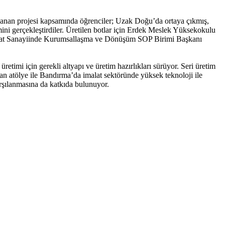
anan projesi kapsamında öğrenciler; Uzak Doğu’da ortaya çıkmış,
mini gerçekleştirdiler. Üretilen botlar için Erdek Meslek Yüksekokulu
İmalat Sanayiinde Kurumsallaşma ve Dönüşüm SOP Birimi Başkanı
etimi için gerekli altyapı ve üretim hazırlıkları sürüyor. Seri üretim
lan atölye ile Bandırma’da imalat sektöründe yüksek teknoloji ile
arşılanmasına da katkıda bulunuyor.