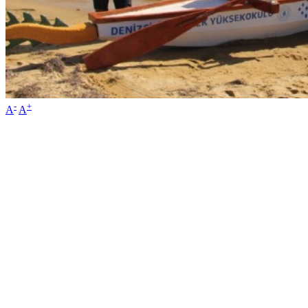
-
+
A
A