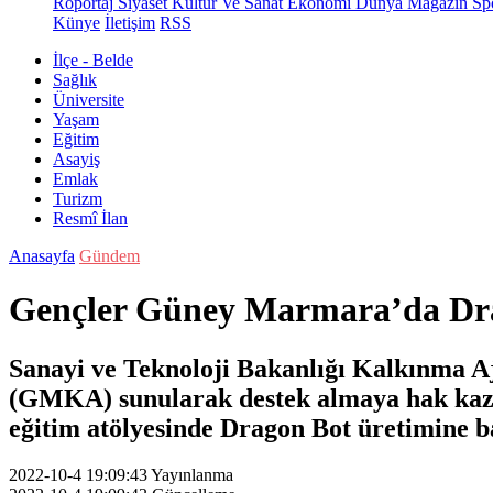
Röportaj
Siyaset
Kültür Ve Sanat
Ekonomi
Dünya
Magazin
Sp
Künye
İletişim
RSS
İlçe - Belde
Sağlık
Üniversite
Yaşam
Eğitim
Asayiş
Emlak
Turizm
Resmî İlan
Anasayfa
Gündem
Gençler Güney Marmara’da Dra
Sanayi ve Teknoloji Bakanlığı Kalkınma
(GMKA) sunularak destek almaya hak kazan
eğitim atölyesinde Dragon Bot üretimine b
2022-10-4 19:09:43
Yayınlanma