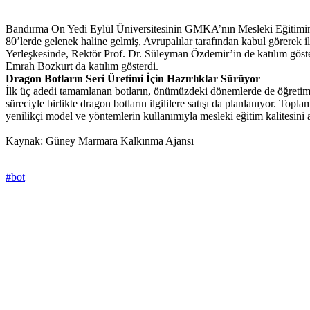
Bandırma On Yedi Eylül Üniversitesinin GMKA’nın Mesleki Eğitimin 
80’lerde gelenek haline gelmiş, Avrupalılar tarafından kabul görerek i
Yerleşkesinde, Rektör Prof. Dr. Süleyman Özdemir’in de katılım gös
Emrah Bozkurt da katılım gösterdi.
Dragon Botların Seri Üretimi İçin Hazırlıklar Sürüyor
İlk üç adedi tamamlanan botların, önümüzdeki dönemlerde de öğretim ele
süreciyle birlikte dragon botların ilgililere satışı da planlanıyor. T
yenilikçi model ve yöntemlerin kullanımıyla mesleki eğitim kalitesini 
Kaynak: Güney Marmara Kalkınma Ajansı
#bot