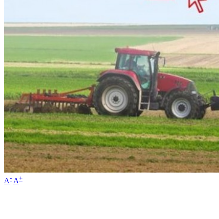
-
+
A
A