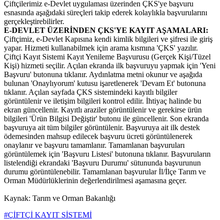
Çiftçilerimiz e-Devlet uygulaması üzerinden ÇKS'ye başvuru
esnasında aşağıdaki süreçleri takip ederek kolaylıkla başvurularını
gerçekleştirebilirler.
E-DEVLET ÜZERİNDEN ÇKS'YE KAYIT AŞAMALARI:
Çiftçimiz, e-Devlet Kapısına kendi kimlik bilgileri ve şifresi ile giriş
yapar. Hizmeti kullanabilmek için arama kısmına 'ÇKS' yazılır.
Çiftçi Kayıt Sistemi Kayıt Yenileme Başvurusu (Gerçek Kişi/Tüzel
Kişi) hizmeti seçilir. Açılan ekranda ilk başvuruyu yapmak için 'Yeni
Başvuru' butonuna tıklanır. Aydınlatma metni okunur ve aşağıda
bulunan 'Onaylıyorum' kutusu işaretlenerek 'Devam Et' butonuna
tıklanır. Açılan sayfada ÇKS sistemindeki kayıtlı bilgiler
görüntülenir ve iletişim bilgileri kontrol edilir. İhtiyaç halinde bu
ekran güncellenir. Kayıtlı araziler görüntülenir ve gerekirse ürün
bilgileri 'Ürün Bilgisi Değiştir' butonu ile güncellenir. Son ekranda
başvuruya ait tüm bilgiler görüntülenir. Başvuruya ait ilk destek
ödemesinden mahsup edilecek başvuru ücreti görüntülenerek
onaylanır ve başvuru tamamlanır. Tamamlanan başvuruları
görüntülemek için 'Başvuru Listesi' butonuna tıklanır. Başvuruların
listelendiği ekrandaki 'Başvuru Durumu' sütununda başvurunun
durumu görüntülenebilir. Tamamlanan başvurular İl/İlçe Tarım ve
Orman Müdürlüklerinin değerlendirilmesi aşamasına geçer.
Kaynak: Tarım ve Orman Bakanlığı
#ÇİFTÇİ KAYIT SİSTEMİ