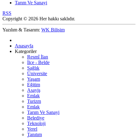
Tarım Ve Sanayi
RSS
Copyright © 2026 Her hakkı saklıdır.
Yazılım & Tasarım:
WK Bilişim
Anasayfa
Kategoriler
Resmî İlan
İlçe - Belde
Sağlık
Üniversite
Yaşam
Eğitim
Asayiş
Emlak
Turizm
Emlak
Tarım Ve Sanayi
Belediye
Teknoloji
Yerel
Tanıtım