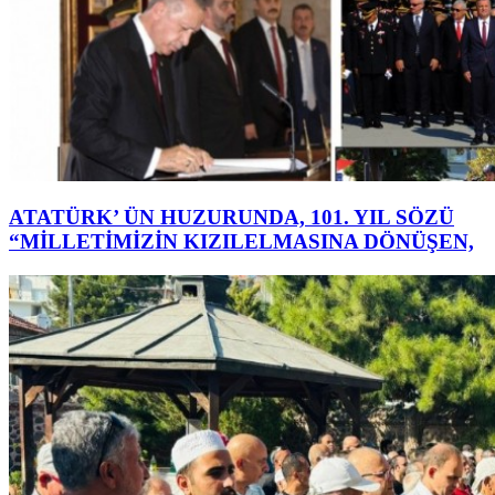
ATATÜRK’ ÜN HUZURUNDA, 101. YIL SÖZÜ
“MİLLETİMİZİN KIZILELMASINA DÖNÜŞEN,