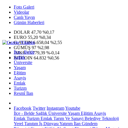
Foto Galeri
Videolar
Canlı Yayın
Günün Haberleri
DOLAR
47,70
%0,17
EURO
55,20
%0,34
G.ALTIN
6.658,04
%2,55
GÜMÜŞ
97
%2,98
İlçe - Belde
IMKB
13.779,39
%-0,14
Sağlık
BITCOIN
64.832
%0,56
Üniversite
Yaşam
Eğitim
Asayiş
Emlak
Turizm
Resmî İlan
Facebook
Twitter
Instagram
Youtube
İlçe - Belde
Sağlık
Üniversite
Yaşam
Eğitim
Asayiş
Emlak
Turizm
Emlak
Tarım Ve Sanayi
Belediye
Teknoloji
Yerel
Tanıtım
İş Dünyası
Yatırım
İlan
Gündem