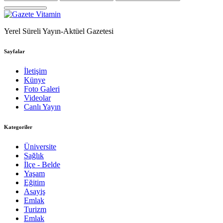
Yerel Süreli Yayın-Aktüel Gazetesi
Sayfalar
İletişim
Künye
Foto Galeri
Videolar
Canlı Yayın
Kategoriler
Üniversite
Sağlık
İlçe - Belde
Yaşam
Eğitim
Asayiş
Emlak
Turizm
Emlak