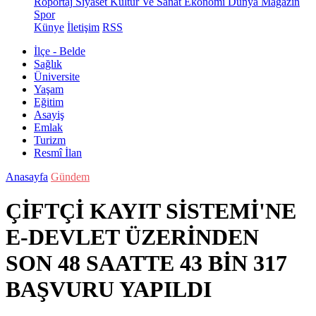
Röportaj
Siyaset
Kültür Ve Sanat
Ekonomi
Dünya
Magazin
Spor
Künye
İletişim
RSS
İlçe - Belde
Sağlık
Üniversite
Yaşam
Eğitim
Asayiş
Emlak
Turizm
Resmî İlan
Anasayfa
Gündem
ÇİFTÇİ KAYIT SİSTEMİ'NE
E-DEVLET ÜZERİNDEN
SON 48 SAATTE 43 BİN 317
BAŞVURU YAPILDI