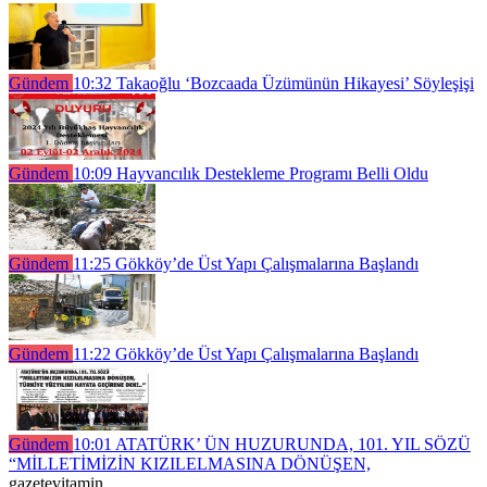
Gündem
10:32
Takaoğlu ‘Bozcaada Üzümünün Hikayesi’ Söyleşişi
Gündem
10:09
Hayvancılık Destekleme Programı Belli Oldu
Gündem
11:25
Gökköy’de Üst Yapı Çalışmalarına Başlandı
Gündem
11:22
Gökköy’de Üst Yapı Çalışmalarına Başlandı
Gündem
10:01
ATATÜRK’ ÜN HUZURUNDA, 101. YIL SÖZÜ
“MİLLETİMİZİN KIZILELMASINA DÖNÜŞEN,
gazetevitamin