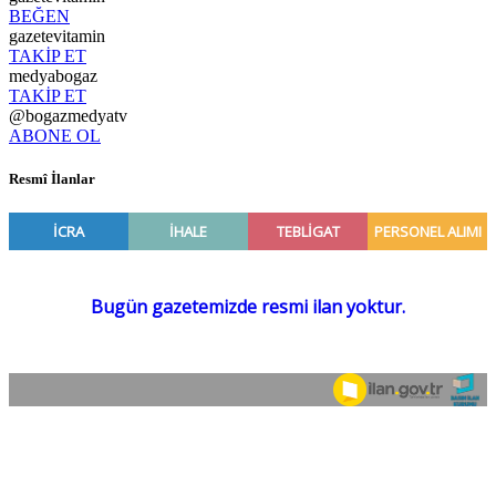
BEĞEN
gazetevitamin
TAKİP ET
medyabogaz
TAKİP ET
@bogazmedyatv
ABONE OL
Resmî İlanlar