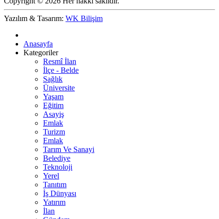
Copyright © 2026 Her hakkı saklıdır.
Yazılım & Tasarım:
WK Bilişim
Anasayfa
Kategoriler
Resmî İlan
İlçe - Belde
Sağlık
Üniversite
Yaşam
Eğitim
Asayiş
Emlak
Turizm
Emlak
Tarım Ve Sanayi
Belediye
Teknoloji
Yerel
Tanıtım
İş Dünyası
Yatırım
İlan