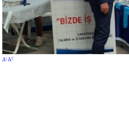
-
+
A
A