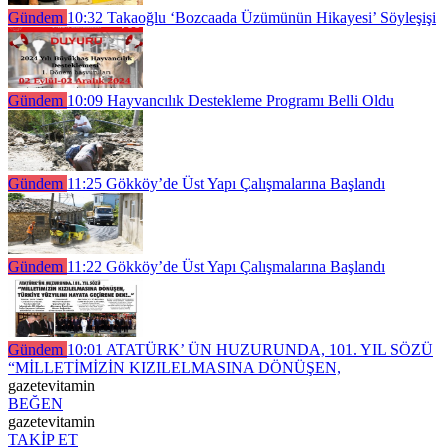
Gündem
10:32
Takaoğlu ‘Bozcaada Üzümünün Hikayesi’ Söyleşişi
Gündem
10:09
Hayvancılık Destekleme Programı Belli Oldu
Gündem
11:25
Gökköy’de Üst Yapı Çalışmalarına Başlandı
Gündem
11:22
Gökköy’de Üst Yapı Çalışmalarına Başlandı
Gündem
10:01
ATATÜRK’ ÜN HUZURUNDA, 101. YIL SÖZÜ
“MİLLETİMİZİN KIZILELMASINA DÖNÜŞEN,
gazetevitamin
BEĞEN
gazetevitamin
TAKİP ET