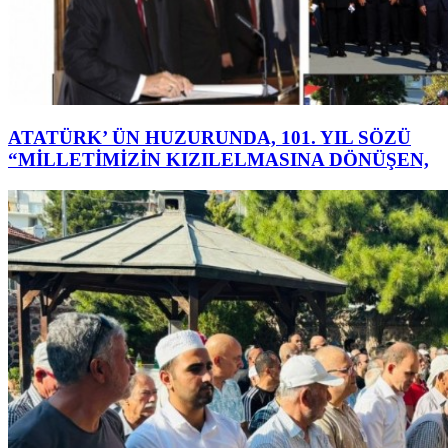
ATATÜRK’ ÜN HUZURUNDA, 101. YIL SÖZÜ
“MİLLETİMİZİN KIZILELMASINA DÖNÜŞEN,