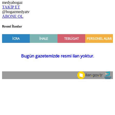
medyabogaz
TAKİP ET
@bogazmedyatv
ABONE OL
Resmî İlanlar