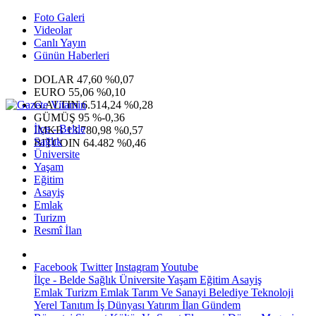
Foto Galeri
Videolar
Canlı Yayın
Günün Haberleri
DOLAR
47,60
%0,07
EURO
55,06
%0,10
G.ALTIN
6.514,24
%0,28
GÜMÜŞ
95
%-0,36
İlçe - Belde
IMKB
13.780,98
%0,57
Sağlık
BITCOIN
64.482
%0,46
Üniversite
Yaşam
Eğitim
Asayiş
Emlak
Turizm
Resmî İlan
Facebook
Twitter
Instagram
Youtube
İlçe - Belde
Sağlık
Üniversite
Yaşam
Eğitim
Asayiş
Emlak
Turizm
Emlak
Tarım Ve Sanayi
Belediye
Teknoloji
Yerel
Tanıtım
İş Dünyası
Yatırım
İlan
Gündem