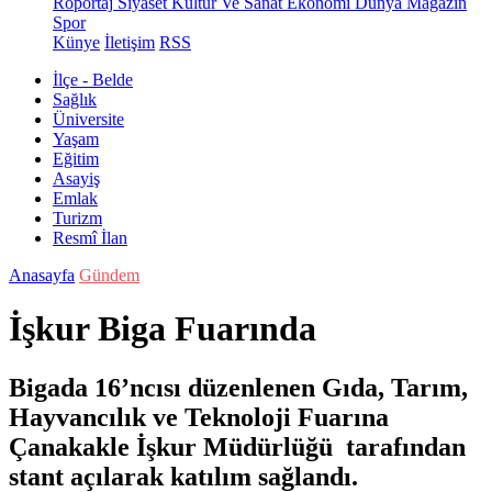
Röportaj
Siyaset
Kültür Ve Sanat
Ekonomi
Dünya
Magazin
Spor
Künye
İletişim
RSS
İlçe - Belde
Sağlık
Üniversite
Yaşam
Eğitim
Asayiş
Emlak
Turizm
Resmî İlan
Anasayfa
Gündem
İşkur Biga Fuarında
Bigada 16’ncısı düzenlenen Gıda, Tarım,
Hayvancılık ve Teknoloji Fuarına
Çanakakle İşkur Müdürlüğü tarafından
stant açılarak katılım sağlandı.