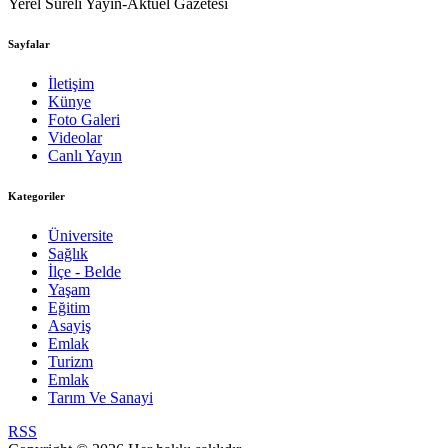
Yerel Süreli Yayın-Aktüel Gazetesi
Sayfalar
İletişim
Künye
Foto Galeri
Videolar
Canlı Yayın
Kategoriler
Üniversite
Sağlık
İlçe - Belde
Yaşam
Eğitim
Asayiş
Emlak
Turizm
Emlak
Tarım Ve Sanayi
RSS