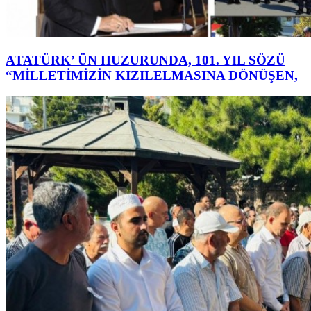
ATATÜRK’ ÜN HUZURUNDA, 101. YIL SÖZÜ
“MİLLETİMİZİN KIZILELMASINA DÖNÜŞEN,