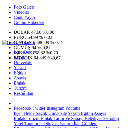
Foto Galeri
Videolar
Canlı Yayın
Günün Haberleri
DOLAR
47,60
%0,06
EURO
54,99
%-0,03
G.ALTIN
6.486,09
%-0,15
GÜMÜŞ
94
%-0,87
İlçe - Belde
IMKB
13.798,82
%0,70
Sağlık
BITCOIN
64.449
%-0,67
Üniversite
Yaşam
Eğitim
Asayiş
Emlak
Turizm
Resmî İlan
Facebook
Twitter
Instagram
Youtube
İlçe - Belde
Sağlık
Üniversite
Yaşam
Eğitim
Asayiş
Emlak
Turizm
Emlak
Tarım Ve Sanayi
Belediye
Teknoloji
Yerel
Tanıtım
İş Dünyası
Yatırım
İlan
Gündem