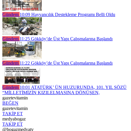
Gündem
10:09
Hayvancılık Destekleme Programı Belli Oldu
Gündem
11:25
Gökköy’de Üst Yapı Çalışmalarına Başlandı
Gündem
11:22
Gökköy’de Üst Yapı Çalışmalarına Başlandı
Gündem
10:01
ATATÜRK’ ÜN HUZURUNDA, 101. YIL SÖZÜ
“MİLLETİMİZİN KIZILELMASINA DÖNÜŞEN,
gazetevitamin
BEĞEN
gazetevitamin
TAKİP ET
medyabogaz
TAKİP ET
@bogazmedyatv