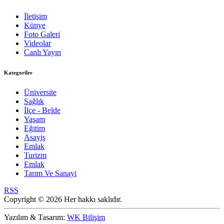
İletişim
Künye
Foto Galeri
Videolar
Canlı Yayın
Kategoriler
Üniversite
Sağlık
İlçe - Belde
Yaşam
Eğitim
Asayiş
Emlak
Turizm
Emlak
Tarım Ve Sanayi
RSS
Copyright © 2026 Her hakkı saklıdır.
Yazılım & Tasarım:
WK Bilişim