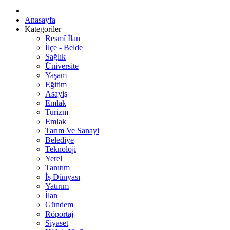
Anasayfa
Kategoriler
Resmî İlan
İlçe - Belde
Sağlık
Üniversite
Yaşam
Eğitim
Asayiş
Emlak
Turizm
Emlak
Tarım Ve Sanayi
Belediye
Teknoloji
Yerel
Tanıtım
İş Dünyası
Yatırım
İlan
Gündem
Röportaj
Siyaset