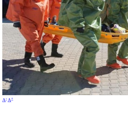
-
+
A
A