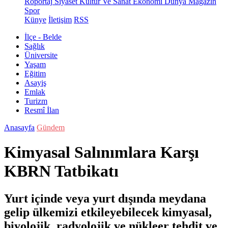
Röportaj
Siyaset
Kültür Ve Sanat
Ekonomi
Dünya
Magazin
Spor
Künye
İletişim
RSS
İlçe - Belde
Sağlık
Üniversite
Yaşam
Eğitim
Asayiş
Emlak
Turizm
Resmî İlan
Anasayfa
Gündem
Kimyasal Salınımlara Karşı
KBRN Tatbikatı
Yurt içinde veya yurt dışında meydana
gelip ülkemizi etkileyebilecek kimyasal,
biyolojik, radyolojik ve nükleer tehdit ve