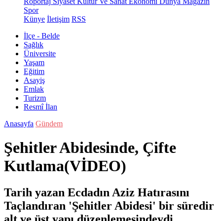
Röportaj
Siyaset
Kültür Ve Sanat
Ekonomi
Dünya
Magazin
Spor
Künye
İletişim
RSS
İlçe - Belde
Sağlık
Üniversite
Yaşam
Eğitim
Asayiş
Emlak
Turizm
Resmî İlan
Anasayfa
Gündem
Şehitler Abidesinde, Çifte
Kutlama(VİDEO)
Tarih yazan Ecdadın Aziz Hatırasını
Taçlandıran 'Şehitler Abidesi' bir süredir
alt ve üst yapı düzenlemesindeydi.