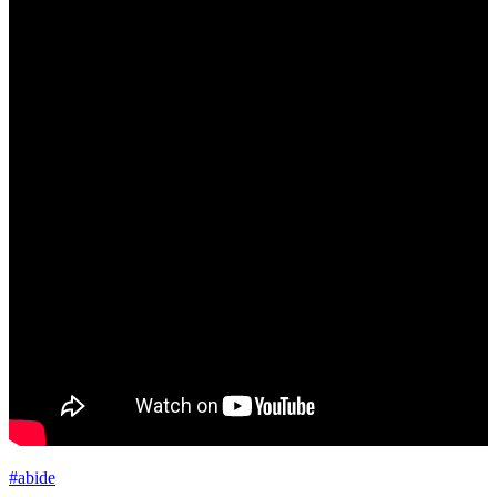
#abide