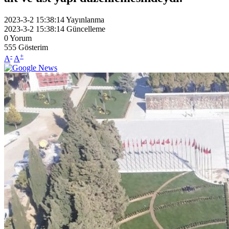
2023-3-2 15:38:14
Yayınlanma
2023-3-2 15:38:14
Güncelleme
0
Yorum
555
Gösterim
-
+
A
A