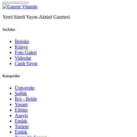
Yerel Süreli Yayın-Aktüel Gazetesi
Sayfalar
İletişim
Künye
Foto Galeri
Videolar
Canlı Yayın
Kategoriler
Üniversite
Sağlık
İlçe - Belde
Yaşam
Eğitim
Asayiş
Emlak
Turizm
Emlak