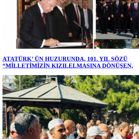
ATATÜRK’ ÜN HUZURUNDA, 101. YIL SÖZÜ
“MİLLETİMİZİN KIZILELMASINA DÖNÜŞEN,