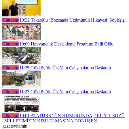
Gündem
10:32
Takaoğlu ‘Bozcaada Üzümünün Hikayesi’ Söyleşişi
Gündem
10:09
Hayvancılık Destekleme Programı Belli Oldu
Gündem
11:25
Gökköy’de Üst Yapı Çalışmalarına Başlandı
Gündem
11:22
Gökköy’de Üst Yapı Çalışmalarına Başlandı
Gündem
10:01
ATATÜRK’ ÜN HUZURUNDA, 101. YIL SÖZÜ
“MİLLETİMİZİN KIZILELMASINA DÖNÜŞEN,
gazetevitamin