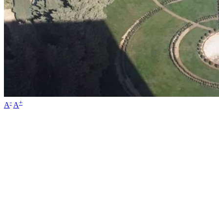
-
+
A
A