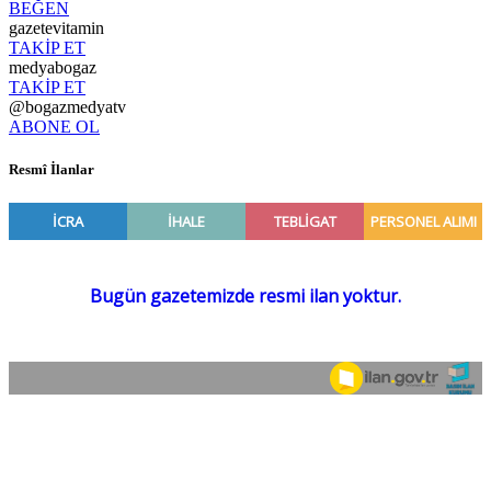
BEĞEN
gazetevitamin
TAKİP ET
medyabogaz
TAKİP ET
@bogazmedyatv
ABONE OL
Resmî İlanlar