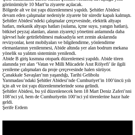
görünümüyle 10 Mart’ta ziyarete açılacak.
Bölgede alt ve üst yapı düzenlenmesi yapıldı. Şehitler Abidesi
devam eden çalışmalar nedeniyle ziyarete bir süredir kapalı kalmıştı.
Şehitler Abidesi’ndeki çalışmalar çerçevesinde, elektrik altyapı
hatları, mekanik altyapı hatları (sulama, içme suyu, yangın hatları),
bitkisel peyzaj alanları, alanın ziyaretçi yönetimi anlamında daha
işlevsel hale getirilebilmesi maksadıyla sert zemin akslarında
revizyonlar, kent mobilyaları ve bilgilendirme, yönlendirme
elemanlarının yenilenmesi, Abide altında yer alan bodrum mekana
yönelik su yalıtım sisteminin yenilendi.
Abide B giriş kısmına otopark düzenlemesi yapıldı. Abide tören
alanında yer alan ‘Vatan ve Milli Mücadele Anıt Rölyefi’ ile ilgili
yenileme çalışmaları da proje çerçevesinde halen sürüyor.
Çanakkale Savaşları’nın yaşandığı, Tarihi Gelibolu
Yarımadası’ndaki Şehitler Abidesi’nde Cumhuriyet’in 100’üncü yılı
için alt ve üst yapı düzenlenmelerinde sona gelindi.
Şehitler Abidesi, bu yıl düzenlenecek hem 18 Mart Deniz Zaferi’nni
108’nci yıl, hem de Cumhuriyetin 100’nci yıl törenlerine hazır hale
geldi.
Şerife Erdem