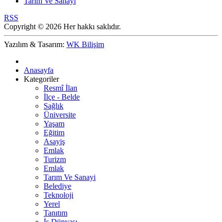
Tarım Ve Sanayi
RSS
Copyright © 2026 Her hakkı saklıdır.
Yazılım & Tasarım:
WK Bilişim
Anasayfa
Kategoriler
Resmî İlan
İlçe - Belde
Sağlık
Üniversite
Yaşam
Eğitim
Asayiş
Emlak
Turizm
Emlak
Tarım Ve Sanayi
Belediye
Teknoloji
Yerel
Tanıtım
İş Dünyası