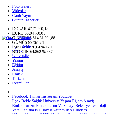
Foto Galeri
Videolar
Canlı Yayın
Günün Haberleri
DOLAR
47,71
%0,18
EURO
55,04
%0,05
G.ALTIN
6.614,81
%1,88
GÜMÜŞ
99
%4,74
İlçe - Belde
IMKB
13.826,64
%0,20
Sağlık
BITCOIN
64.862
%0,37
Üniversite
Yaşam
Eğitim
Asayiş
Emlak
Turizm
Resmî İlan
Facebook
Twitter
Instagram
Youtube
İlçe - Belde
Sağlık
Üniversite
Yaşam
Eğitim
Asayiş
Emlak
Turizm
Emlak
Tarım Ve Sanayi
Belediye
Teknoloji
Yerel
Tanıtım
İş Dünyası
Yatırım
İlan
Gündem